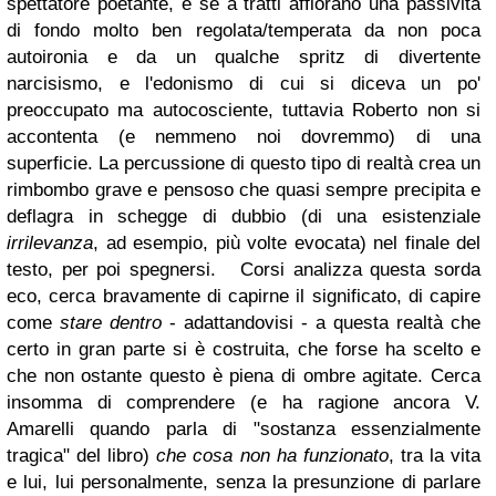
spettatore poetante, e se a tratti affiorano una passività
di fondo molto ben regolata/temperata da non poca
autoironia e da un qualche spritz di divertente
narcisismo, e l'edonismo di cui si diceva un po'
preoccupato ma autocosciente, tuttavia Roberto non si
accontenta (e nemmeno noi dovremmo) di una
superficie. La percussione di questo tipo di realtà crea un
rimbombo grave e pensoso che quasi sempre precipita e
deflagra in schegge di dubbio (di una esistenziale
irrilevanza
, ad esempio, più volte evocata) nel finale del
testo, per poi spegnersi. Corsi analizza questa sorda
eco, cerca bravamente di capirne il significato, di capire
come
stare dentro
- adattandovisi - a questa realtà che
certo in gran parte si è costruita, che forse ha scelto e
che non ostante questo è piena di ombre agitate. Cerca
insomma di comprendere (e ha ragione ancora V.
Amarelli quando parla di "sostanza essenzialmente
tragica" del libro)
che cosa non ha funzionato
, tra la vita
e lui, lui personalmente, senza la presunzione di parlare