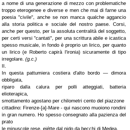
a nome di una generazione di mezzo con problematiche
troppo eterogenee e diverse e men che mai di farne una
poesia "civile", anche se non manca qualche aggancio
alla storia politica e sociale del nostro paese. Corsi,
anche per questo, per la assoluta centralità del soggetto,
per certi versi "cantati", per una scrittura abile e icastica
spesso musicale, in fondo è proprio un lirico, per quanto
un lirico (e Roberto capirà l'ironia) sicuramente di tipo
irregolare.
(g.c.)
II.
In questa pattumiera costiera d'alto bordo — dimora
obbligata,
riparo dalla calura per polli atteggiati, batteria
elioterapica,
smottamento agostano per chilometri cento del
piazzone
cittadino: Firenze-[a]-Mare - qui nascono muoiono rondini
in gran numero. Ho spesso consegnato alla pazienza del
prato
le minuscole rese,
eiétte
dal nido da becchi di Medea,