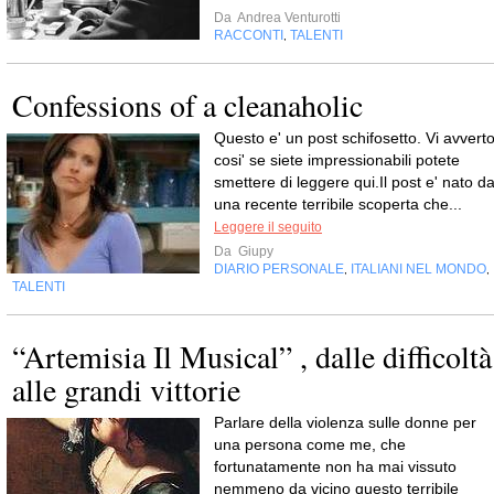
Da
Andrea Venturotti
RACCONTI
TALENTI
,
Confessions of a cleanaholic
Questo e' un post schifosetto. Vi avvert
cosi' se siete impressionabili potete
smettere di leggere qui.Il post e' nato d
una recente terribile scoperta che...
Leggere il seguito
Da
Giupy
DIARIO PERSONALE
ITALIANI NEL MONDO
,
,
TALENTI
“Artemisia Il Musical” , dalle difficoltà
alle grandi vittorie
Parlare della violenza sulle donne per
una persona come me, che
fortunatamente non ha mai vissuto
nemmeno da vicino questo terribile