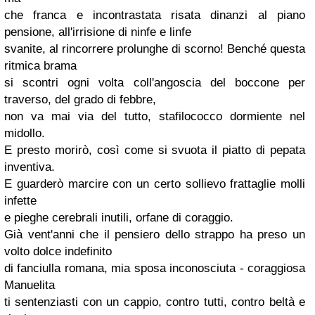
che franca e incontrastata risata dinanzi al piano
pensione, all'irrisione di ninfe e linfe
svanite, al rincorrere prolunghe di scorno! Benché questa
ritmica brama
si scontri ogni volta
coll'angoscia
del boccone per
traverso
, del grado di febbre,
non va mai via del tutto, stafilococco dormiente nel
midollo.
E presto
morirò
, così come si svuota il piatto di pepata
inventiva.
E
guarderò
marcire con un certo sollievo frattaglie molli
infette
e pieghe cerebrali inutili, orfane di coraggio.
Già vent'anni che il pensiero dello strappo ha preso un
volto dolce indefinito
di fanciulla romana, mia sposa
inconosciuta
- coraggiosa
Manuelita
ti
sentenziasti
con un cappio, contro tutti, contro
beltà
e