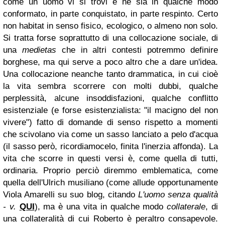
come un uomo vi si trovi e ne sia in qualche modo
conformato, in parte conquistato, in parte respinto. Certo
non habitat in senso fisico, ecologico, o almeno non solo.
Si tratta forse soprattutto di una collocazione sociale, di
una
medietas
che in altri contesti potremmo definire
borghese, ma qui serve a poco altro che a dare un'idea.
Una collocazione neanche tanto drammatica, in cui cioè
la vita sembra scorrere con molti dubbi, qualche
perplessità, alcune insoddisfazioni, qualche conflitto
esistenziale (e forse esistenzialista: "il macigno del non
vivere") fatto di domande di senso rispetto a momenti
che scivolano via come un sasso lanciato a pelo d'acqua
(il sasso però, ricordiamocelo, finita l'inerzia affonda). La
vita che scorre in questi versi è, come quella di tutti,
ordinaria. Proprio perciò diremmo emblematica, come
quella dell'Ulrich musiliano (come allude opportunamente
Viola Amarelli su suo blog, citando
L'uomo senza qualità
- v.
QUI
), ma è una vita in qualche modo
collaterale
, di
una collateralità di cui Roberto è peraltro consapevole.