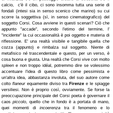
calcio, c'è il cibo, ci sono insomma tutta una serie di
fondali (intesi sia in senso scenico che marino) su cui
scorre la soggettiva (sì, in senso cinematografico) del
soggetto Corsi. Cosa avviene in questi scenari? Ciò che
appunto "accade", secondo l'etimo del termine, l'
"incidente" la cui occasionalità è poi oggetto e materia di
riflessione. E' una realtà visibile e tangibile quella che
cozza (appunto) e rimbalza sul soggetto. Niente di
metafisico né trascendentale e questo, per un verso, è
cosa buona e giusta. Una realtà che Corsi vive con molto
spleen
e non troppo idéal, potremmo dire se volessimo
accentuare l'idea di questo libro come pessimista e
un'altra idea, abbastanza involuta, del suo autore come
colto
flaneur
equamente diviso tra
Firenze
e le spiagge
versiliesi. Non è proprio così, ovviamente. Se forse la
preoccupazione principale del Corsi poeta è governare il
caos
piccolo
, quello che in fondo è a portata di mano,
quei momenti di
incoerenza
tra il fenomeno e lo