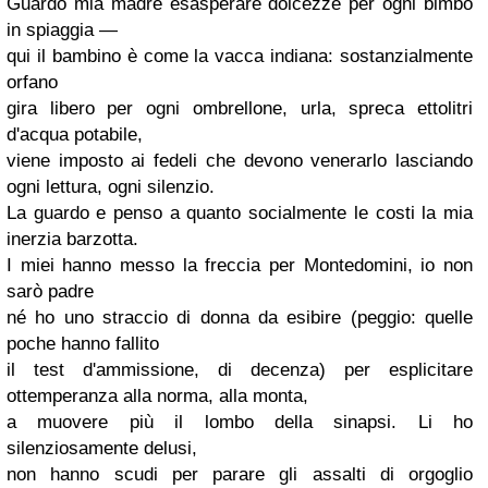
Guardo mia madre esasperare dolcezze per ogni bimbo
in spiaggia —
qui il bambino è come la vacca indiana: sostanzialmente
orfano
gira libero per ogni ombrellone, urla, spreca ettolitri
d'acqua potabile,
viene imposto ai fedeli che devono
venerarlo
lasciando
ogni lettura, ogni silenzio.
La guardo e penso a quanto socialmente le costi la mia
inerzia
barzotta
.
I miei hanno messo la freccia per
Montedomini
, io non
sarò padre
né ho uno straccio di donna da esibire (peggio: quelle
poche hanno fallito
il test d'ammissione, di decenza) per esplicitare
ottemperanza alla norma, alla monta,
a muovere più il lombo della sinapsi. Li ho
silenziosamente delusi,
non hanno scudi per parare gli assalti di orgoglio