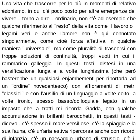
Una vita che trascorre per lo più in momenti di relativo
edonismo, in cui c'è poco posto per altre emergenze del
vivere - torno a dire - ordinario, non c'è ad esempio che
qualche riferimento al "resto" della vita come il lavoro o i
legami veri e anche l'amore non è qui connotato
singolarmente, come cioè forza affettiva in qualche
maniera "universale", ma come pluralità di trascorsi con
troppe soluzioni di continuità, troppi vuoti in cui il
rammarico galleggia. In questi testi, distesi in una
versificazione lunga e a volte lunghissima (che però
basterebbe un qualsiasi enjambement per riportarla ad
un "ordine" novecentesco) con affioramenti di metri
"classici" e con l'ausilio di un linguaggio a volte colto, a
volte ironic, spesso basso/colloquiale legato in un
impasto che a tratti mi ricorda Gadda, con qualche
accumulazione in brillanti barocchetti, in questi testi -
dicevo - c'è spesso il mare versiliese, c'è la spiaggia e la
sua fauna, c'è un'aria estiva ripercorsa anche con ricordi
di infanzia, c'è un paesaggio urbano di struscio, c'è il