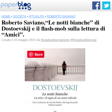
HOME
›
SOCIETÀ
›
ATTUALITÀ
›
ROBERTO SAVIANO
Roberto Saviano,“Le notti bianche” di
Dostoevskij e il flash-mob sulla lettura di
“Amici”.
Creato il 10 maggio 2015 da
Rosebudgiornalismo
@RosebudGiornali
Save