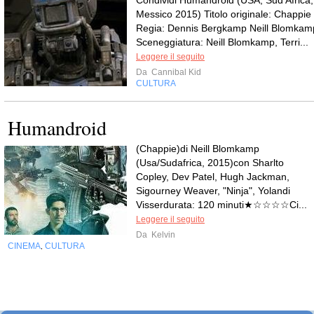
Condividi Humandroid (USA, Sud Africa,
Messico 2015) Titolo originale: Chappie
Regia: Dennis Bergkamp Neill Blomkam
Sceneggiatura: Neill Blomkamp, Terri...
Leggere il seguito
Da
Cannibal Kid
CULTURA
Humandroid
(Chappie)di Neill Blomkamp
(Usa/Sudafrica, 2015)con Sharlto
Copley, Dev Patel, Hugh Jackman,
Sigourney Weaver, "Ninja", Yolandi
Visserdurata: 120 minuti★☆☆☆☆Ci...
Leggere il seguito
Da
Kelvin
CINEMA
CULTURA
,