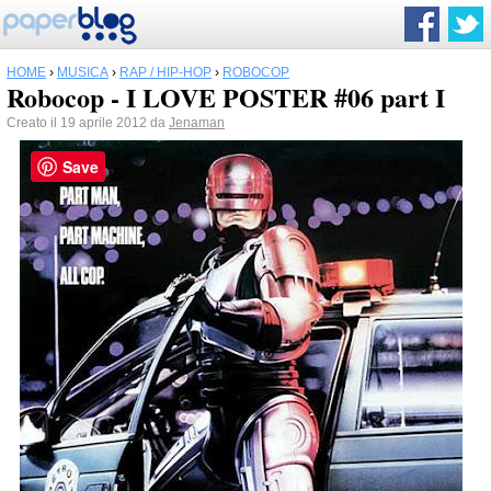
HOME
›
MUSICA
›
RAP / HIP-HOP
›
ROBOCOP
Robocop - I LOVE POSTER #06 part I
Creato il 19 aprile 2012 da
Jenaman
Save