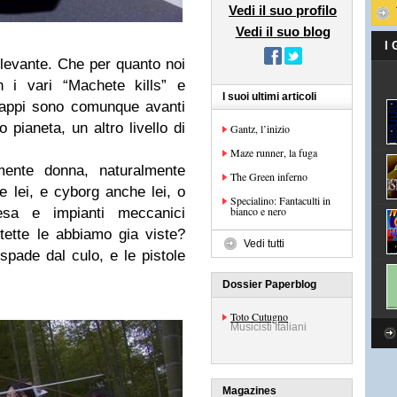
Vedi il suo profilo
Vedi il suo blog
I
l levante. Che per quanto noi
 i vari “Machete kills” e
I suoi ultimi articoli
giappi sono comunque avanti
 pianeta, un altro livello di
Gantz, l’inizio
Maze runner, la fuga
mente donna, naturalmente
The Green inferno
e lei, e cyborg anche lei, o
Specialino: Fantaculti in
bianco e nero
esa e impianti meccanici
e tette le abbiamo gia viste?
Vedi tutti
pade dal culo, e le pistole
Dossier Paperblog
Toto Cutugno
Musicisti Italiani
Magazines