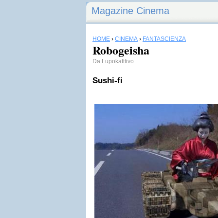
Magazine Cinema
HOME
›
CINEMA
›
FANTASCIENZA
Robogeisha
Da
Lupokatttivo
Sushi-fi