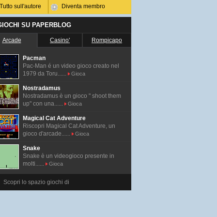
Tutto sull'autore
Diventa membro
 GIOCHI SU PAPERBLOG
Arcade
Casino'
Rompicapo
Pacman
Pac-Man é un video gioco creato nel
1979 da Toru......
Gioca
Nostradamus
Nostradamus è un gioco " shoot them
up" con una......
Gioca
Magical Cat Adventure
Riscopri Magical Cat Adventure, un
gioco d'arcade......
Gioca
Snake
Snake è un videogioco presente in
molti......
Gioca
Scopri lo spazio giochi di