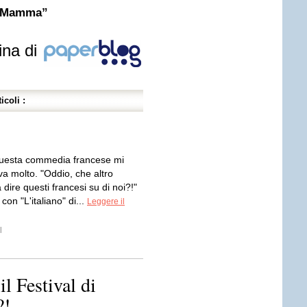
di Mamma”
ina di
icoli :
i questa commedia francese mi
a molto. "Oddio, che altro
dire questi francesi su di noi?!"
a con "L'italiano" di...
Leggere il
l
l Festival di
?!