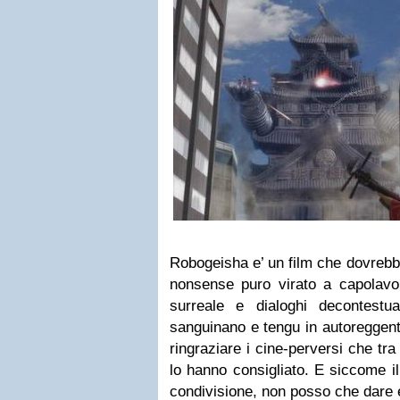
Robogeisha e’ un film che dovrebber
nonsense puro virato a capolavor
surreale e dialoghi decontestual
sanguinano e tengu in autoreggent
ringraziare i cine-perversi che tr
lo hanno consigliato. E siccome il
condivisione, non posso che dare 