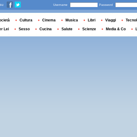
 su
Username
Password
ocietà
Cultura
Cinema
Musica
Libri
Viaggi
Tecnol
er Lei
Sesso
Cucina
Salute
Scienze
Media & Co