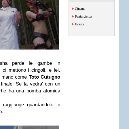
Cinema
Fantascienza
Horror
isha perde le gambe in
ci mettono i cingoli, e lei,
 in mano come
Toto Cutugno
a finale. Se la vedra’ con un
, che ha una bomba atomica
i raggiunge guardandolo in
o.