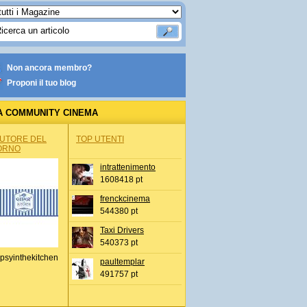
Non ancora membro?
Proponi il tuo blog
A COMMUNITY CINEMA
AUTORE DEL
TOP UTENTI
ORNO
intrattenimento
1608418 pt
frenckcinema
544380 pt
Taxi Drivers
540373 pt
psyinthekitchen
paultemplar
491757 pt