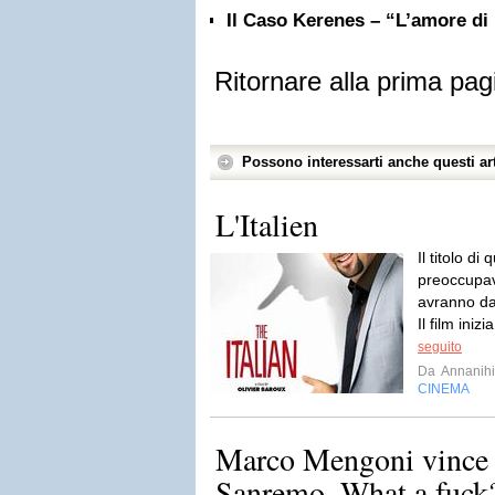
Il Caso Kerenes – “L’amore 
Ritornare alla prima pag
Possono interessarti anche questi art
L'Italien
Il titolo d
preoccupav
avranno da 
Il film inizi
seguito
Da
Annanihi
CINEMA
Marco Mengoni vince i
Sanremo. What a fuck