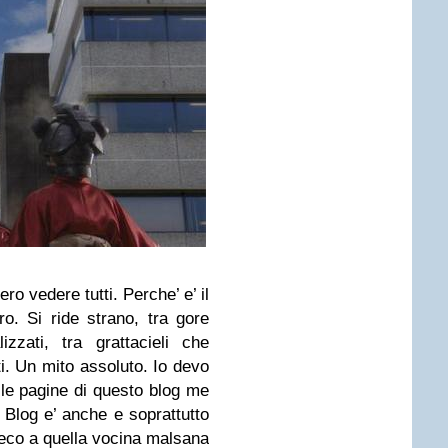
o vedere tutti. Perche’ e’ il
o. Si ride strano, tra gore
izzati, tra grattacieli che
i. Un mito assoluto. Io devo
a le pagine di questo blog me
 Blog e’ anche e soprattutto
eco a quella vocina malsana