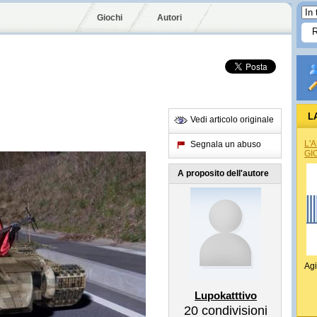
Giochi
Autori
L
Vedi articolo originale
L'
Segnala un abuso
GI
A proposito dell'autore
Agi
Lupokatttivo
20
condivisioni