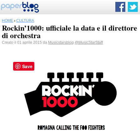
HOME
›
CULTURA
Rockin’1000: ufficiale la data e il direttore
di orchestra
Creato il 01 aprile 2015 da
Musicstarsblog
@MusicStarStaff
Save