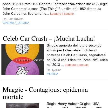
Anno: 1982Durata: 109'Genere: FantascienzaNazionalita: USARegia
John CarpenterLa cosa (The Thing) è un film del 1982 diretto da
John Carpenter, liberamente...
Leggere il seguito
Da
Taxi Drivers
CINEMA
CULTURA
,
Celeb Car Crash – ¡Mucha Lucha!
Singolo apripista del futuro secondo
album per l'alternative rock band
nostrana Celeb Car Crash, segnalatasi
nel 2013 con il debutto "Ambush!", uscit
nel 2013 ...
Leggere il seguito
Da
Iyezine
MUSICA
Maggie - Contagious: epidemia
mortale
Regia: Henry HobsonOrigine: USA,