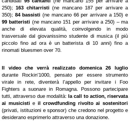
candidati
95 cantanti
(ne mancano 155 per arrivare a
250);
163 chitarristi
(ne mancano 187 per arrivare a
350);
84 bassisti
(ne mancano 66 per arrivare a 150) e
99 batteristi
(ne mancano 151 per arrivare a 250) – ma
anche di elevata qualità, coinvolgendo in modo
trasversale dal giovanissimo studente di musica (il più
piccolo fino ad ora è un batterista di 10 anni) fino a
rinomati bluesmen over 70.
Il video che verrà realizzato domenica 26 luglio
durante Rockin’1000, pensato per essere strumento
virale in rete, diventerà l’appello per invitare i Foo
Fighters a suonare in Romagna. Possono partecipare
tutti, attraverso due modalità:
la call to action, riservata
ai musicisti
e
il crowdfunding rivolto ai sostenitori
(privati, istituzioni e sponsor) che credono nel progetto e
desiderano esprimerlo attraverso una donazione.