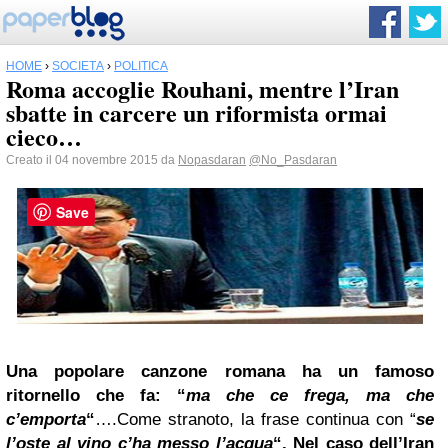
HOME
›
SOCIETÀ
›
POLITICA
Roma accoglie Rouhani, mentre l’Iran
sbatte in carcere un riformista ormai
cieco…
Creato il 04 novembre 2015 da
Nopasdaran
@No_Pasdaran
Save
Una popolare canzone romana ha un famoso
ritornello che fa: “
ma che ce frega, ma che
c’emporta
“
….Come stranoto, la frase continua con “
se
l’oste al vino c’ha messo l’acqua
“. Nel caso dell’Iran