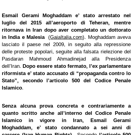
Esmail Gerami Moghaddam e’ stato arrestato nel
luglio del 2015 all’aeroporto di Teheran, mentre
ritornava in Iran dopo aver completato un dottorato
in India e Malesia
(
GaiaItalia.com
). Moghaddam aveva
lasciato il paese nel 2009, in seguito alla repressione
delle proteste popolari, seguite alla falsata rielezione del
Pasdaran Mahmoud Ahmadinejad alla Presidenza
dell’Iran.
Dopo essere stato fermato, l’ex parlamentare
riformista e’ stato accusato di “propaganda contro lo
Stato”, secondo l’articolo 500 del Codice Penale
Islamico
.
Senza alcuna prova concreta e contrariamente a
quanto scritto anche all’interno del Codice Penale
Islamico in vigore in Iran, Esmail Gerami
Moghaddam, e’ stato condannato a sei anni di
carcere (
Iran Human Rights
).
. Secondo
l’articolo 500