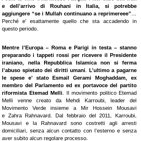
e dell’arrivo di Rouhani in Italia, si potrebbe
aggiungere “se i Mullah continuano a reprimereee”
…
Perché e’ esattamente quello che sta accadendo in
questo periodo.
Mentre l’Europa – Roma e Parigi in testa – stanno
preparando i tappeti rossi per ricevere il Presidente
iraniano, nella Repubblica Islamica non si ferma
l’abuso spietato dei diritti umani
.
L’ultimo a pagarne
le spese e’ stato Esmail Gerami Moghaddam, ex
membro del Parlamento ed ex portavoce del partito
riformista Etemad Melli
. Il movimento politico Etemad
Melli venne creato da Mehdi Karroubi, leader del
Movimento Verde insieme a Mir Hossein Mousavi
e Zahra Rahnavard. Dal febbraio del 2011, Karroubi,
Mousavi e la Rahnavard sono costretti agli arresti
domiciliari, senza alcun contatto con l’esterno e senza
aver subito alcun regolare processo.