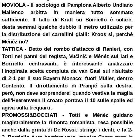
MOVIOLA
- Il sociologo di Pamplona Alberto Undiano
Mallenco arbitra in maniera tutto sommato
sufficiente. Il fallo di Kraft su Borriello è solare,
desta semmai qualche dubbio il metro utilizzato per
la distribuzione dei cartellini gialli: Kroos sì, perché
Ménéz no?
TATTICA
- Detto del rombo d'attacco di Ranieri, con
Totti nei panni del regista, Vučinić e Ménéz sui lati e
Borriello centravanti, è interessante analizzare
l'inopinata scelta compiuta da van Gaal sul risultato
di 2-1 per il suo Bayern Monaco: fuori Müller, dentro
Contento. Il dirottamento di Pranjić sulla destra,
però, non deve sorprendere: quando vestiva la maglia
dell'Heerenveen il croato portava il 10 sulle spalle ed
agiva sulla trequarti.
PROMOSSI&BOCCIATI
- Totti e Ménéz guidano
magistralmente la rimonta romanista, resa possibile
anche dalla grinta di De Rossi: stringe i denti, e fa 2-