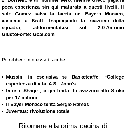
2. Borriello è un bomber vero, mentre Greco paga la
poca esperienza sin qui maturata a questi livelli. Il
solo
Gomez
salva la faccia nel Bayern Monaco,
assieme a Kraft. Inspiegabile la reazione della
squadra, addormentatasi sul 2-0.
Antonio
GiustoFonte: Goal.com
Potrebbero interessarti anche :
Mussini in esclusiva su Basketcaffe: “College
esperienza di vita. A St. John’s...
Inter e Shaqiri, è già finita: lo svizzero allo Stoke
per 17 milioni
Il Bayer Monaco tenta Sergio Ramos
Juventus: rivoluzione totale
Ritornare alla prima pagina di