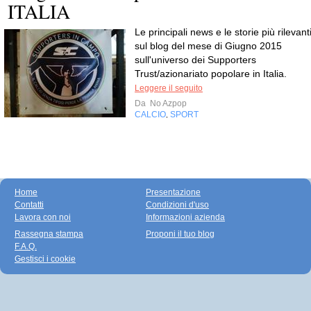
ITALIA
Le principali news e le storie più rilevant
sul blog del mese di Giugno 2015
sull'universo dei Supporters
Trust/azionariato popolare in Italia.
Leggere il seguito
Da
No Azpop
CALCIO
SPORT
,
Home
Presentazione
Contatti
Condizioni d'uso
Lavora con noi
Informazioni azienda
Rassegna stampa
Proponi il tuo blog
F.A.Q.
Gestisci i cookie