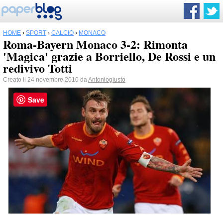
HOME
›
SPORT
›
CALCIO
›
MONACO
Roma-Bayern Monaco 3-2: Rimonta
'Magica' grazie a Borriello, De Rossi e un
redivivo Totti
Creato il 24 novembre 2010 da
Antoniogiusto
Save