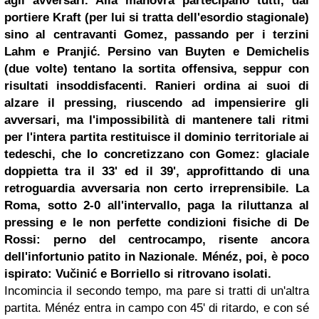
agli avversari. Alla manovra partecipano tutti, dal
portiere Kraft (per lui si tratta dell'esordio stagionale)
sino al centravanti Gomez, passando per i terzini
Lahm e Pranjić. Persino van Buyten e Demichelis
(due volte) tentano la sortita offensiva, seppur con
risultati insoddisfacenti. Ranieri ordina ai suoi di
alzare il pressing, riuscendo ad impensierire gli
avversari, ma l'impossibilità di mantenere tali ritmi
per l'intera partita restituisce il dominio territoriale ai
tedeschi, che lo concretizzano con Gomez: glaciale
doppietta tra il 33' ed il 39', approfittando di una
retroguardia avversaria non certo irreprensibile. La
Roma, sotto 2-0 all'intervallo, paga la riluttanza al
pressing
e le non perfette condizioni fisiche di De
Rossi: perno del centrocampo, risente ancora
dell'infortunio patito in Nazionale. Ménéz, poi, è poco
ispirato: Vučinić e Borriello si ritrovano isolati.
Incomincia il secondo tempo, ma pare si tratti di un'altra
partita. Ménéz entra in campo con 45' di ritardo, e con sé