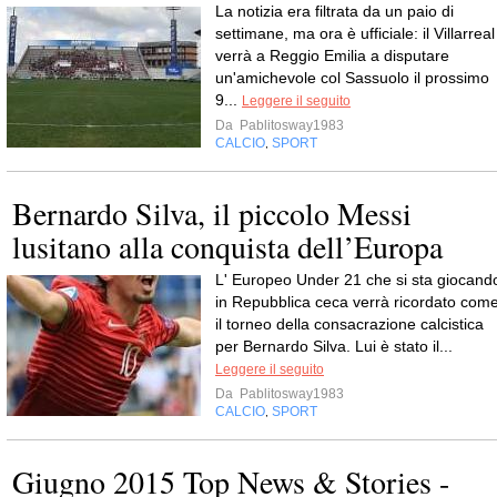
La notizia era filtrata da un paio di
settimane, ma ora è ufficiale: il Villarreal
verrà a Reggio Emilia a disputare
un'amichevole col Sassuolo il prossimo
9...
Leggere il seguito
Da
Pablitosway1983
CALCIO
SPORT
,
Bernardo Silva, il piccolo Messi
lusitano alla conquista dell’Europa
L' Europeo Under 21 che si sta giocand
in Repubblica ceca verrà ricordato com
il torneo della consacrazione calcistica
per Bernardo Silva. Lui è stato il...
Leggere il seguito
Da
Pablitosway1983
CALCIO
SPORT
,
Giugno 2015 Top News & Stories -