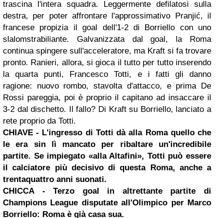
trascina l'intera squadra. Leggermente defilatosi sulla
destra, per poter affrontare l'approssimativo Pranjić, il
francese propizia il goal dell'1-2 di Borriello con uno
slalomstrabiliante. Galvanizzata dal goal, la Roma
continua spingere sull'acceleratore, ma Kraft si fa trovare
pronto. Ranieri, allora, si gioca il tutto per tutto inserendo
la quarta punti, Francesco Totti, e i fatti gli danno
ragione: nuovo rombo, stavolta d'attacco, e prima De
Rossi pareggia, poi è proprio il capitano ad insaccare il
3-2 dal dischetto. Il fallo? Di Kraft su Borriello, lanciato a
rete proprio da Totti.
CHIAVE
- L'ingresso di Totti dà alla Roma quello che
le era sin lì mancato per ribaltare un'incredibile
partite. Se impiegato «alla Altafini», Totti può essere
il calciatore più decisivo di questa Roma, anche a
trentaquattro anni suonati.
CHICCA
- Terzo goal in altrettante partite di
Champions League disputate all'Olimpico per Marco
Borriello: Roma è già casa sua.