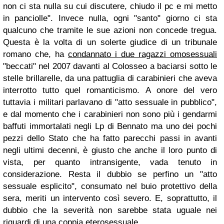
non ci sta nulla su cui discutere, chiudo il pc e mi metto
in panciolle". Invece nulla, ogni "santo" giorno ci sta
qualcuno che tramite le sue azioni non concede tregua.
Questa è la volta di un solerte giudice di un tribunale
romano che, ha
condannato i due ragazzi omosessuali
"beccati" nel 2007 davanti al Colosseo a baciarsi sotto le
stelle brillarelle, da una pattuglia di carabinieri che aveva
interrotto tutto quel romanticismo. A onore del vero
tuttavia i militari parlavano di "atto sessuale in pubblico",
e dal momento che i carabinieri non sono più i gendarmi
baffuti immortalati negli Lp di Bennato ma uno dei pochi
pezzi dello Stato che ha fatto parecchi passi in avanti
negli ultimi decenni, è giusto che anche il loro punto di
vista, per quanto intransigente, vada tenuto in
considerazione. Resta il dubbio se perfino un "atto
sessuale esplicito", consumato nel buio protettivo della
sera, meriti un intervento così severo. E, soprattutto, il
dubbio che la severità non sarebbe stata uguale nei
riguardi di una coppia eterosessuale.