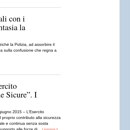
li con i
ntasia la
iché la Polizia, ad assorbire il
ga sulla confusione che regna a
rcito
e Sicure”. I
iugno 2015 – L’Esercito
il proprio contributo alla sicurezza
tale e continua senza sosta
i supporto alle forze di...
Leggere il