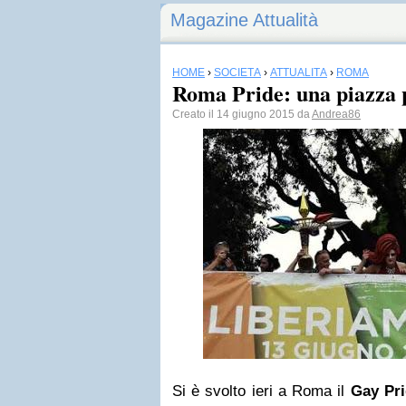
Magazine Attualità
HOME
›
SOCIETÀ
›
ATTUALITÀ
›
ROMA
Roma Pride: una piazza 
Creato il 14 giugno 2015 da
Andrea86
Si è svolto ieri a Roma il
Gay Pr