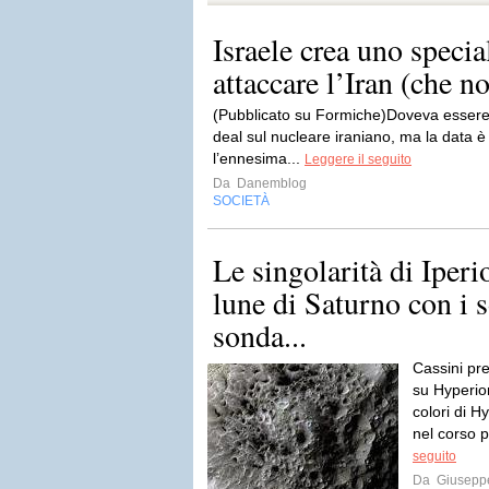
Israele crea uno specia
attaccare l’Iran (che n
(Pubblicato su Formiche)Doveva essere o
deal sul nucleare iraniano, ma la data è
l’ennesima...
Leggere il seguito
Da
Danemblog
SOCIETÀ
Le singolarità di Iper
lune di Saturno con i s
sonda...
Cassini pre
su Hyperion
colori di 
nel corso p
seguito
Da
Giusepp