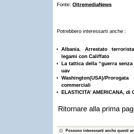
Fonte:
OltremediaNews
Potrebbero interessarti anche :
Albania. Arrestato terrorist
legami con Califfato
La tattica della “guerra senza 
uav
Washington(USA)/Prorogata
commerciali
ELASTICITA’ AMERICANA, di
Ritornare alla prima pag
Possono interessarti anche questi art