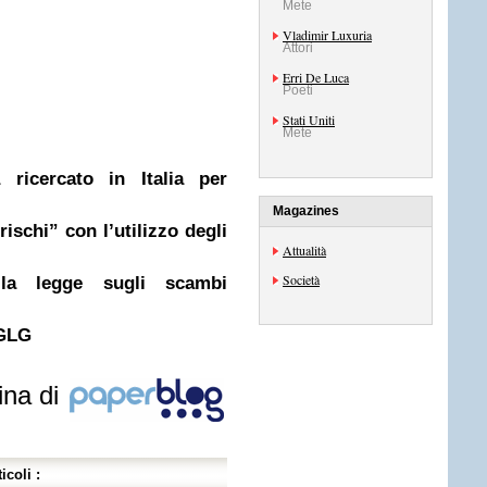
Mete
Vladimir Luxuria
Attori
Erri De Luca
Poeti
Stati Uniti
Mete
a ricercato in Italia per
Magazines
rischi” con l’utilizzo degli
Attualità
Società
 la legge sugli scambi
 GLG
ina di
icoli :