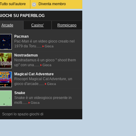
Tutto sull'autore
Diventa membro
 GIOCHI SU PAPERBLOG
Arcade
Casino'
Rompicapo
Pacman
Pac-Man é un video gioco creato nel
1979 da Toru......
Gioca
Nostradamus
Nostradamus è un gioco " shoot them
up" con una......
Gioca
Magical Cat Adventure
Riscopri Magical Cat Adventure, un
gioco d'arcade......
Gioca
Snake
Snake è un videogioco presente in
molti......
Gioca
Scopri lo spazio giochi di