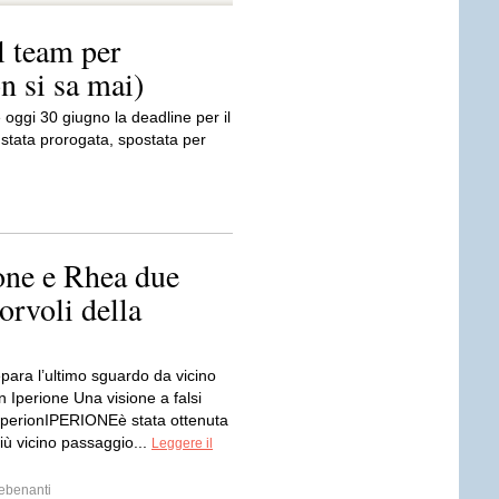
l team per
on si sa mai)
ggi 30 giugno la deadline per il
 stata prorogata, spostata per
ione e Rhea due
orvoli della
para l’ultimo sguardo da vicino
 Iperione Una visione a falsi
HyperionIPERIONEè stata ottenuta
iù vicino passaggio...
Leggere il
ebenanti