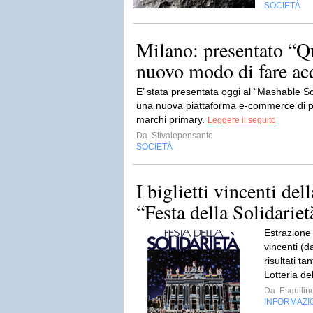
SOCIETÀ
Milano: presentato “Q
nuovo modo di fare acqu
E’ stata presentata oggi al “Mashable 
una nuova piattaforma e-commerce di pr
marchi primary.
Leggere il seguito
Da
Stivalepensante
SOCIETÀ
I biglietti vincenti dell
“Festa della Solidariet
Estrazione 
vincenti (d
risultati ta
Lotteria de
Da
Esquilin
INFORMAZI