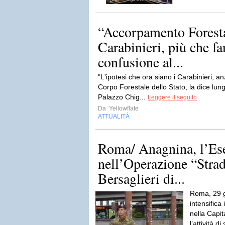
“Accorpamento Foresta
Carabinieri, più che fa
confusione al...
"L'ipotesi che ora siano i Carabinieri, anz
Corpo Forestale dello Stato, la dice lun
Palazzo Chig...
Leggere il seguito
Da
Yellowflate
ATTUALITÀ
Roma/ Anagnina, l’Ese
nell’Operazione “Strad
Bersaglieri di...
Roma, 29 g
intensifica 
nella Capi
l’attività d