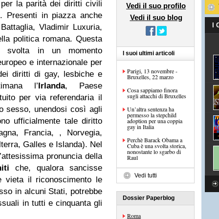
r la parità dei diritti civili
Vedi il suo profilo
. Presenti in piazza anche
Vedi il suo blog
I
Battaglia, Vladimir Luxuria,
ella politica romana. Questa
è svolta in un momento
I suoi ultimi articoli
 europeo e internazionale per
Parigi, 13 novembre -
i diritti di gay, lesbiche e
Bruxelles, 22 marzo
timana l’
Irlanda
, Paese
Cosa sappiamo finora
sugli attacchi di Bruxelles
tuito per via referendaria il
o sesso, unendosi così agli
Un’altra sentenza ha
permesso la stepchild
o ufficialmente tale diritto
adoption per una coppia
gay in Italia
agna, Francia, , Norvegia,
Perchè Barack Obama a
lterra, Galles e Islanda). Nel
Cuba è una svolta storica,
nonostante lo sgarbo di
l’attesissima pronuncia della
Raul
niti
che, qualora sancisse
Vedi tutti
he vieta il riconoscimento le
so in alcuni Stati, potrebbe
Dossier Paperblog
uali in tutti e cinquanta gli
Roma