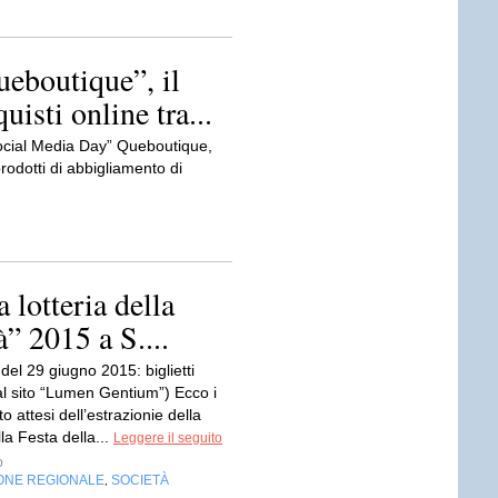
ueboutique”, il
isti online tra...
Social Media Day” Queboutique,
odotti di abbigliamento di
a lotteria della
à” 2015 a S....
del 29 giugno 2015: biglietti
al sito “Lumen Gentium”) Ecco i
nto attesi dell’estrazionie della
lla Festa della...
Leggere il seguito
o
ONE REGIONALE
SOCIETÀ
,