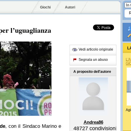
Giochi
Autori
per l’uguaglianza
L
Vedi articolo originale
L'
Segnala un abuso
GI
A proposito dell'autore
Agi
Andrea86
ide
, con il Sindaco Marino e
48727
condivisioni