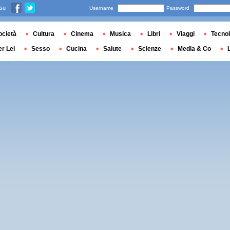
 su
Username
Password
ocietà
Cultura
Cinema
Musica
Libri
Viaggi
Tecnol
er Lei
Sesso
Cucina
Salute
Scienze
Media & Co