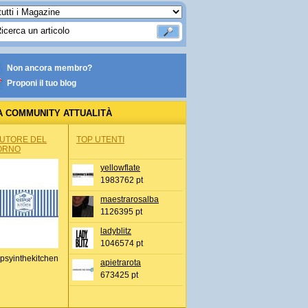
Non ancora membro?
Proponi il tuo blog
A COMMUNITY ATTUALITÀ
AUTORE DEL
TOP UTENTI
ORNO
yellowflate
1983762 pt
maestrarosalba
1126395 pt
ladyblitz
1046574 pt
psyinthekitchen
apietrarota
673425 pt