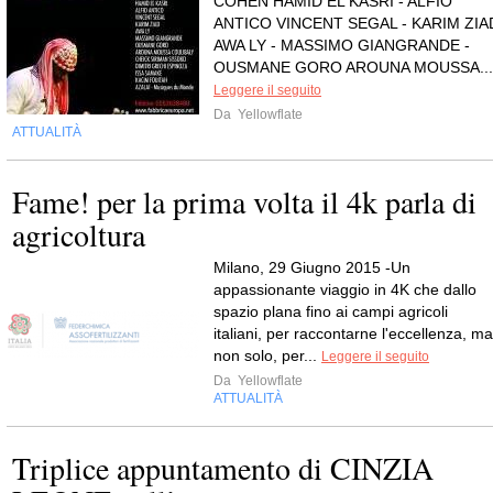
COHEN HAMID EL KASRI - ALFIO
ANTICO VINCENT SEGAL - KARIM ZIA
AWA LY - MASSIMO GIANGRANDE -
OUSMANE GORO AROUNA MOUSSA...
Leggere il seguito
Da
Yellowflate
ATTUALITÀ
Fame! per la prima volta il 4k parla di
agricoltura
Milano, 29 Giugno 2015 -Un
appassionante viaggio in 4K che dallo
spazio plana fino ai campi agricoli
italiani, per raccontarne l'eccellenza, ma
non solo, per...
Leggere il seguito
Da
Yellowflate
ATTUALITÀ
Triplice appuntamento di CINZIA