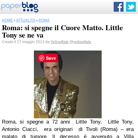
HOME
›
ATTUALITÀ
›
ROMA
Roma: si spegne il Cuore Matto. Little
Tony se ne va
Creato il 27 maggio 2013 da
Yellowflate
@yellowflate
Save
Roma, si spegne a 72 anni Little Tony. Little Tony,
Antonio Ciacci, era originari di Tivoli (Roma) – era
malato di tumore. Il decesso è avvenuto a Villa