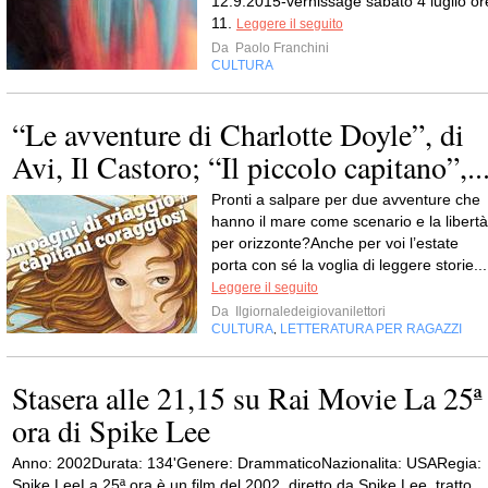
12.9.2015-vernissage sabato 4 luglio or
11.
Leggere il seguito
Da
Paolo Franchini
CULTURA
“Le avventure di Charlotte Doyle”, di
Avi, Il Castoro; “Il piccolo capitano”,..
Pronti a salpare per due avventure che
hanno il mare come scenario e la libertà
per orizzonte?Anche per voi l’estate
porta con sé la voglia di leggere storie...
Leggere il seguito
Da
Ilgiornaledeigiovanilettori
CULTURA
LETTERATURA PER RAGAZZI
,
Stasera alle 21,15 su Rai Movie La 25ª
ora di Spike Lee
Anno: 2002Durata: 134'Genere: DrammaticoNazionalita: USARegia:
Spike LeeLa 25ª ora è un film del 2002, diretto da Spike Lee, tratto