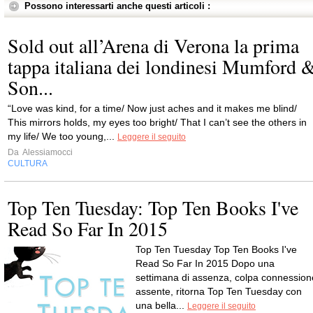
Possono interessarti anche questi articoli :
Sold out all’Arena di Verona la prima
tappa italiana dei londinesi Mumford 
Son...
“Love was kind, for a time/ Now just aches and it makes me blind/
This mirrors holds, my eyes too bright/ That I can’t see the others in
my life/ We too young,...
Leggere il seguito
Da
Alessiamocci
CULTURA
Top Ten Tuesday: Top Ten Books I've
Read So Far In 2015
Top Ten Tuesday Top Ten Books I've
Read So Far In 2015 Dopo una
settimana di assenza, colpa connession
assente, ritorna Top Ten Tuesday con
una bella...
Leggere il seguito