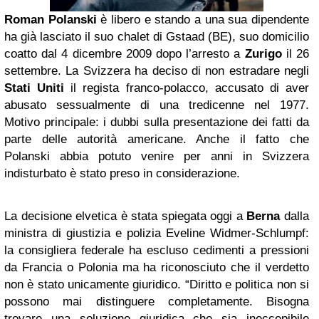
Roman Polanski
è libero e stando a una sua dipendente
ha già lasciato il suo chalet di Gstaad (BE), suo domicilio
coatto dal 4 dicembre 2009 dopo l’arresto a
Zurigo
il 26
settembre. La Svizzera ha deciso di non estradare negli
Stati Uniti
il regista franco-polacco, accusato di aver
abusato sessualmente di una tredicenne nel 1977.
Motivo principale: i dubbi sulla presentazione dei fatti da
parte delle autorità americane. Anche il fatto che
Polanski abbia potuto venire per anni in Svizzera
indisturbato è stato preso in considerazione.
La decisione elvetica è stata spiegata oggi a
Berna
dalla
ministra di giustizia e polizia Eveline Widmer-Schlumpf:
la consigliera federale ha escluso cedimenti a pressioni
da Francia o Polonia ma ha riconosciuto che il verdetto
non è stato unicamente giuridico. “Diritto e politica non si
possono mai distinguere completamente. Bisogna
trovare una soluzione giuridica che sia ineccepibile