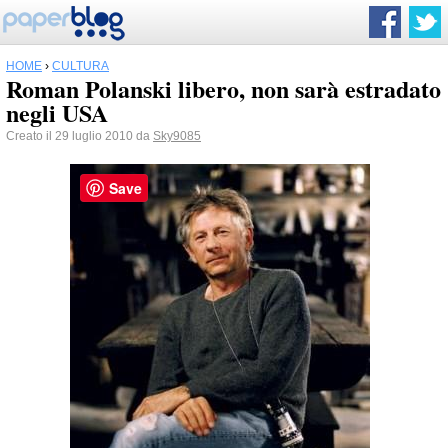
HOME
›
CULTURA
Roman Polanski libero, non sarà estradato
negli USA
Creato il 29 luglio 2010 da
Sky9085
Save