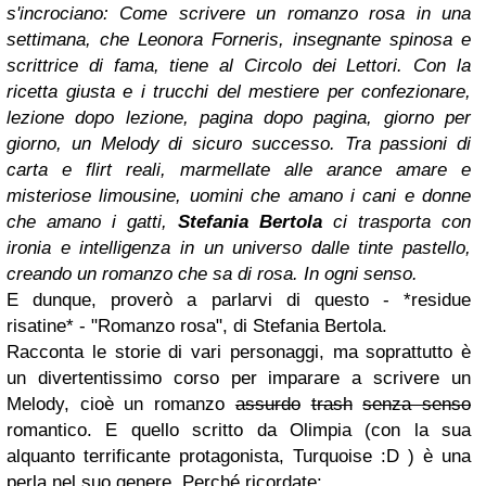
s'incrociano: Come scrivere un romanzo rosa in una
settimana, che Leonora Forneris, insegnante spinosa e
scrittrice di fama, tiene al Circolo dei Lettori. Con la
ricetta giusta e i trucchi del mestiere per confezionare,
lezione dopo lezione, pagina dopo pagina, giorno per
giorno, un Melody di sicuro successo. Tra passioni di
carta e flirt reali, marmellate alle arance amare e
misteriose limousine, uomini che amano i cani e donne
che amano i gatti,
Stefania Bertola
ci trasporta con
ironia e intelligenza in un universo dalle tinte pastello,
creando un romanzo che sa di rosa. In ogni senso.
E dunque, proverò a parlarvi di questo - *residue
risatine* - "Romanzo rosa", di Stefania Bertola.
Racconta le storie di vari personaggi, ma soprattutto è
un divertentissimo corso per imparare a scrivere un
Melody, cioè un romanzo
assurdo
trash
senza senso
romantico. E quello scritto da Olimpia (con la sua
alquanto terrificante protagonista, Turquoise :D ) è una
perla nel suo genere. Perché ricordate: