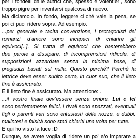
per i fondelli dalle autrici che, spesso e volentieri, sono
troppo pigre per inventarsi qualcosa di nuovo.
Ma diciamolo. In fondo, leggere cliché vale la pena, se
poi ci puoi ridere sopra. Ad esempio,
...per generale e tacita convenzione, i protagonisti dei
romanzi d’amore sono incapaci di chiarire gli
equivoci[..]. Si tratta di equivoci che basterebbero
due parole a dissipare, di incomprensioni ridicole, di
supposizioni azzardate senza la minima base, di
pregiudizi basati sul nulla. Questo perché? Perché la
lettrice deve esser subito certa, in cuor suo, che il lieto
fine è assicurato.
E il lieto fine
è
assicurato. Ma attenzione: .
...il vostro finale dev’essere senza ombre.
Lui e lei
sono perfettamente felici, i rivali sono spazzati, eventuali
figli o parenti vari sono entusiasti delle nozze, e dubbi,
malintesi e falsità sono stati chiariti una volta per tutte.
E qui ho visto la luce :D
Dunque, se avete voglia di ridere un po' e/o imparare a