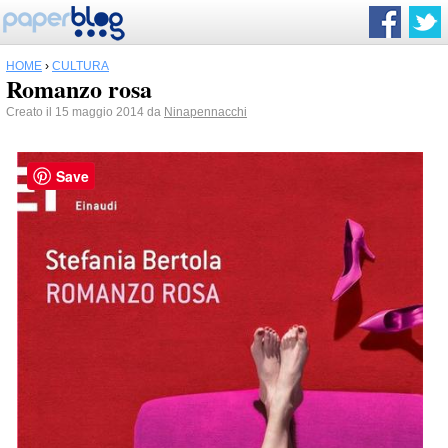
HOME
›
CULTURA
Romanzo rosa
Creato il 15 maggio 2014 da
Ninapennacchi
Save