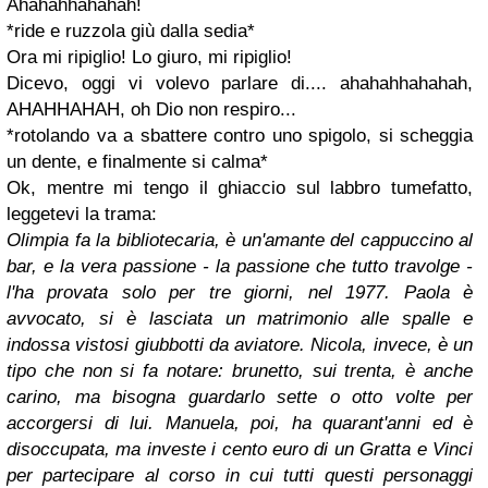
Ahahahhahahah!
*ride e
ruzzola giù dalla sedia
*
Ora mi ripiglio! Lo giuro, mi ripiglio!
Dicevo, oggi vi volevo parlare di.... ahahahhahahah,
AHAHHAHAH, oh Dio non respiro...
*rotolando va a sbattere contro uno spigolo, si scheggia
un dente, e finalmente si calma*
Ok, mentre mi tengo il ghiaccio sul labbro tumefatto,
leggetevi la trama:
Olimpia fa la bibliotecaria, è un'amante del cappuccino al
bar, e la vera passione - la passione che tutto travolge -
l'ha provata solo per tre giorni, nel 1977. Paola è
avvocato, si è lasciata un matrimonio alle spalle e
indossa vistosi giubbotti da aviatore. Nicola, invece, è un
tipo che non si fa notare: brunetto, sui trenta, è anche
carino, ma bisogna guardarlo sette o otto volte per
accorgersi di lui. Manuela, poi, ha quarant'anni ed è
disoccupata, ma investe i cento euro di un Gratta e Vinci
per partecipare al corso in cui tutti questi personaggi