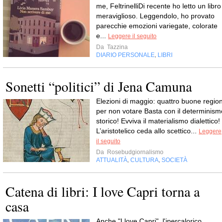
me, FeltrinelliDi recente ho letto un libro
meraviglioso. Leggendolo, ho provato
parecchie emozioni variegate, colorate
e...
Leggere il seguito
Da
Tazzina
DIARIO PERSONALE
LIBRI
,
Sonetti “politici” di Jena Camuna
Elezioni di maggio: quattro buone region
per non votare Basta con il determinism
storico! Evviva il materialismo dialettico!
L’aristotelico ceda allo scettico...
Leggere
il seguito
Da
Rosebudgiornalismo
ATTUALITÀ
CULTURA
SOCIETÀ
,
,
Catena di libri: I love Capri torna a
casa
Anche "I love Capri", l'ipercalorico