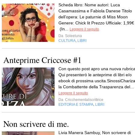
Scheda libro: Nome autori: Luca
Casamassima e Fabiola Danese Titolo
dell’opera: Le paturnie di Miss Moon
Genere: Chick lit Prezzo Ufficiale: 1,99€
(In...
Leggere il seguito
Da
Soleeluna
CULTURA
LIBRI
,
Anteprime Criccose #1
Con questo post apro una nuova rubrica
Qui presenterò le anteprime di libri e/o
ebook di prossima uscita.SinossiChariza
la Combattente della Trasparenza del...
Leggere il seguito
Da
Cricchementaliscrittrice
EDITORIA E STAMPA
LIBRI
,
Non scrivere di me.
Livia Manera Sambuy, Non scrivere di