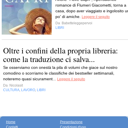
romance di Flumeri Giacometti, torna a
casa, dopo aver viaggiato e ingolosito u
po' di amiche.
Leggere il seguito
Da
Babetteleggepervoi
LIBRI
Oltre i confini della propria libreria:
come la traduzione ci salva...
Se osserviamo con onestà la pila di volumi che giace sul nostro
comodino o scorriamo le classifiche dei bestseller settimanali,
noteremo quasi sicurament...
Leggere il seguito
Da
Nicolasit
CULTURA
LAVORO
LIBRI
,
,
Home
Presentazione
Contatti
Condizioni d'uso