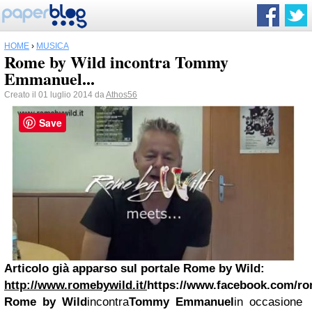
HOME
›
MUSICA
Rome by Wild incontra Tommy
Emmanuel...
Creato il 01 luglio 2014 da
Athos56
Save
Articolo già apparso sul portale Rome by Wild:
http://www.romebywild.it/
https://www.facebook.com/r
Rome by Wild
incontra
Tommy Emmanuel
in occasione