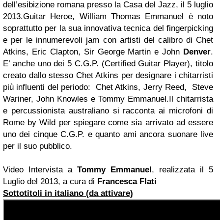
dell’esibizione romana presso la Casa del Jazz, il 5 luglio
2013.
Guitar Heroe, William Thomas Emmanuel è noto
soprattutto per la sua innovativa tecnica del fingerpicking
e per le innumerevoli jam con artisti del calibro di Chet
Atkins, Eric Clapton, Sir George Martin e John
Denver
.
E’ anche uno dei 5 C.G.P. (Certified Guitar Player), titolo
creato dallo stesso Chet Atkins per designare i chitarristi
più influenti del periodo: Chet Atkins, Jerry Reed, Steve
Wariner, John Knowles e Tommy Emmanuel.
Il chitarrista
e percussionista australiano si racconta ai microfoni di
Rome by Wild per spiegare come sia arrivato ad essere
uno dei cinque C.G.P. e quanto ami ancora suonare live
per il suo pubblico.
Video Intervista a
Tommy Emmanuel
, realizzata il 5
Luglio del 2013, a cura di
Francesca Flati
Sottotitoli in italiano (da attivare)