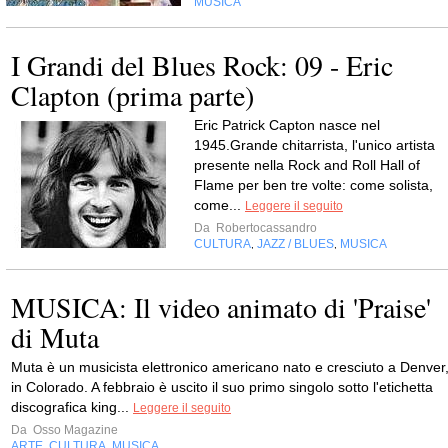
MUSICA
I Grandi del Blues Rock: 09 - Eric
Clapton (prima parte)
Eric Patrick Capton nasce nel
1945.Grande chitarrista, l'unico artista
presente nella Rock and Roll Hall of
Flame per ben tre volte: come solista,
come...
Leggere il seguito
Da
Robertocassandro
CULTURA
JAZZ / BLUES
MUSICA
,
,
MUSICA: Il video animato di 'Praise'
di Muta
Muta è un musicista elettronico americano nato e cresciuto a Denver
in Colorado. A febbraio è uscito il suo primo singolo sotto l'etichetta
discografica king...
Leggere il seguito
Da
Osso Magazine
ARTE
CULTURA
MUSICA
,
,