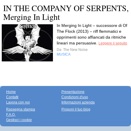
IN THE COMPANY OF SERPENTS,
Merging In Light
In Merging In Light – successore di Of
The Flock (2013) – riff flemmatici e
opprimenti sono affiancati da ritmiche
lineari ma persuasive.
Leggere il seguito
Da
The New Noise
MUSICA
Home
Presentazione
Contatti
Condizioni d'uso
Lavora con noi
Informazioni azienda
Rassegna stampa
Proponi il tuo blog
F.A.Q.
Gestisci i cookie