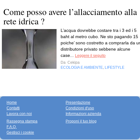
Come posso avere l’allacciamento alla
rete idrica ?
L’acqua dovrebbe costare tra i 3 ed i 5
baht al metro cubo. Ne sto pagando 15
poiche’ sono costretto a comprarla da u
distributore privato sebbene alcune
case...
Leggere il seguito
Da
Cekipa
ECOLOGIA E AMBIENTE
LIFESTYLE
,
Home
Presentazione
Contatti
Condizioni d'uso
Lavora con noi
Informazioni azienda
Rassegna stampa
Proponi il tuo blog
F.A.Q.
Gestisci i cookie