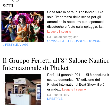
sera
Cosa fare la sera in Thailandia ? C'è
solo l'imbarazzo delle scelta per gli
amanti della notte, tra pub, spettacoli,
discoteche e feste sulla spiaggia, la...
Leggere il seguito
Da
Fabiodipennyguide
CONSIGLI UTILI
ITALIANI NEL MONDO
,
,
LIFESTYLE
VIAGGI
,
Il Gruppo Ferretti all'8° Salone Nautic
Internazionale di Phuket
Forlì, 14 gennaio 2011 – Si è conclusa l
scorsa domenica, l’8° edizione del
Phuket International Boat Show, il più
grande...
Leggere il seguito
Da
Planetluxury
LIFESTYLE