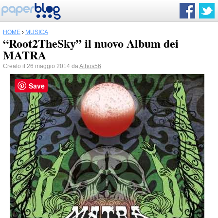
HOME
›
MUSICA
“Root2TheSky” il nuovo Album dei
MATRA
Creato il 26 maggio 2014 da
Athos56
Save