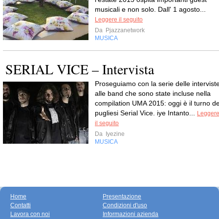
musicali e non solo. Dall' 1 agosto...
Leggere il seguito
Da
Pjazzanetwork
MUSICA
SERIAL VICE – Intervista
Proseguiamo con la serie delle intervist
alle band che sono state incluse nella
compilation UMA 2015: oggi è il turno de
pugliesi Serial Vice. iye Intanto...
Legger
il seguito
Da
Iyezine
MUSICA
Home
Presentazione
Contatti
Condizioni d'uso
Lavora con noi
Informazioni azienda