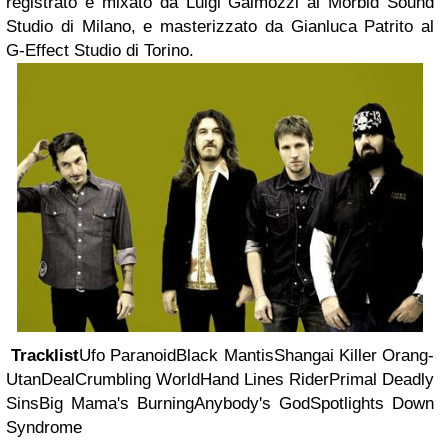
registrato e mixato da Luigi Galmozzi al Morbid Sound
Studio di Milano, e masterizzato da Gianluca Patrito al
G-Effect Studio di Torino.
Tracklist
Ufo Paranoid
Black Mantis
Shangai Killer Orang-
Utan
Deal
Crumbling World
Hand Lines Rider
Primal Deadly
Sins
Big Mama's Burning
Anybody's God
Spotlights Down
Syndrome