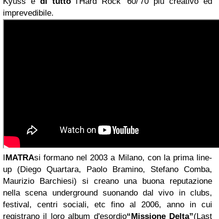
Kyuss e
di tutto
l'Hard Rock '60/'70 più creativo ed
imprevedibile.
I
MATRA
si formano nel 2003 a Milano, con la prima line-
up (Diego Quartara, Paolo Bramino, Stefano Comba,
Maurizio Barchiesi) si creano una buona reputazione
nella scena underground suonando dal vivo in clubs,
festival, centri sociali, etc fino al 2006, anno in cui
registrano il loro album d'esordio
“Missione Delta”
(Last