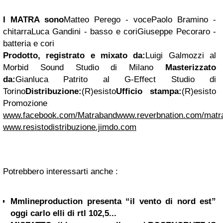
I MATRA sono
Matteo Perego - voce
Paolo Bramino -
chitarra
Luca Gandini - basso e cori
Giuseppe Pecoraro -
batteria e cori
Prodotto, registrato e mixato da:
Luigi Galmozzi al
Morbid Sound Studio di Milano
Masterizzato
da:
Gianluca Patrito al G-Effect Studio di
Torino
Distribuzione:
(R)esisto
Ufficio stampa:
(R)esisto
Promozione
www.facebook.com/Matraband
www.reverbnation.com/matr
www.resistodistribuzione.jimdo.com
Potrebbero interessarti anche :
Mmlineproduction presenta “il vento di nord est”
oggi carlo elli di rtl 102,5...