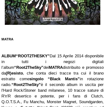
MATRA
ALBUM
“ROOT2THESKY”
Dal 15 Aprile 2014 disponibile
in tutti i negozi digitali
l’album
“Root2TheSky”
dei
MATRA
distribuito e promosso
da
(R)esisto
, che conta dieci tracce tra cui il brano
estratto come
singolo “Black Mantis”
in rotazione
radio.
“Root2TheSky”
è il secondo album in uscita per
l'Hard Rock/Stoner band milanese, 10 tracce sature di
R'n'R desertico e potente, per i fans di Clutch,
Q.O.T.S.A., Fu Manchu, Monster Magnet, Soundgarden,