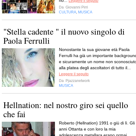
no...
Leggere il seguito
Da
Giovanni Pirri
CULTURA
MUSICA
,
"Stella cadente " il nuovo singolo di
Paola Ferrulli
Nonostante la sua giovane età Paola
Ferrulli ha già un importante backgroun
e sicuramente un nome non sconosciut
alla platea degli ascoltatori di tutto il...
Leggere il seguito
Da
Pjazzanetwork
MUSICA
Hellnation: nel nostro giro sei quello
che fai
Roberto (Hellnation) 1991 o giù di lì. Gli
anni Ottanta e con loro la mia
adolescenza metallara erano ormai