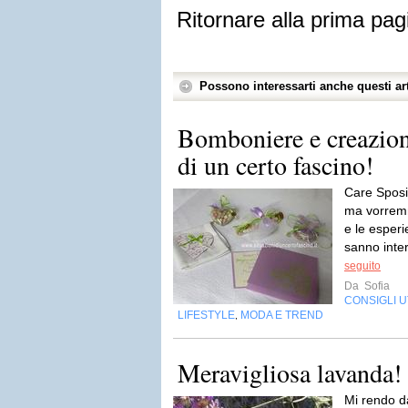
Ritornare alla prima pag
Possono interessarti anche questi art
Bomboniere e creazion
di un certo fascino!
Care Sposin
ma vorremm
e le esper
sanno inter
seguito
Da
Sofia
CONSIGLI UT
LIFESTYLE
MODA E TREND
,
Meravigliosa lavanda!
Mi rendo d