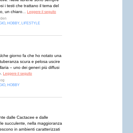
i i testi che trattano il tema del
o, un chiaro...
Leggere il seguito
rden
GIO
HOBBY
LIFESTYLE
,
,
alche giorno fa che ho notato una
otuberanza scura e pelosa uscire
laria – uno dei generi più diffusi
e.
Leggere il seguito
log
GIO
HOBBY
,
te dalle Cactacee e dalle
le succulente, nella maggioranza
rescono in ambienti caratterizzati