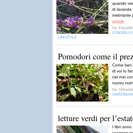
quando ved
di lavanda f
inebriante 
seguito
Da
Enjoylife
CONSIGLI UT
LIFESTYLE
Pomodori come il pre
Come ben s
di voi lo f
nel mio co
nuovo nutr
Da
Ortoweb
GIARDINAG
letture verdi per l’esta
I libri son
vacanze es