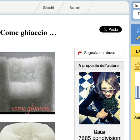
Giochi
Autori
e Come ghiaccio …
L
Segnala un abuso
L'
A proposito dell'autore
GI
Agi
Dana
7685
condivisioni