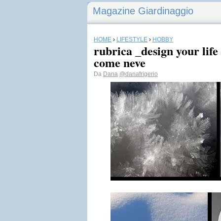
Magazine Giardinaggio
HOME
›
LIFESTYLE
›
HOBBY
rubrica _design your lif
come neve
Da
Dana
@danafrigerio