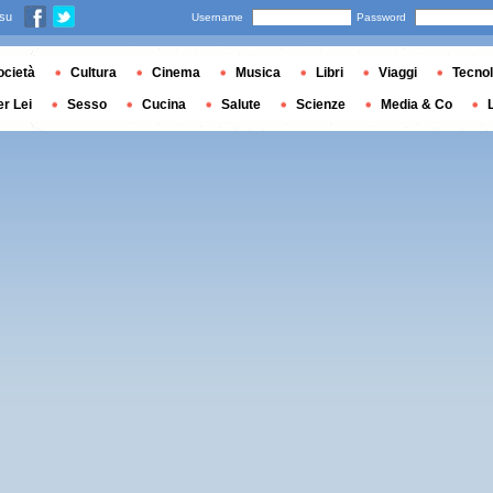
 su
Username
Password
ocietà
Cultura
Cinema
Musica
Libri
Viaggi
Tecnol
er Lei
Sesso
Cucina
Salute
Scienze
Media & Co