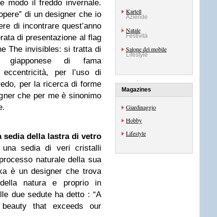
e modo il freddo invernale.
Kartell
opere” di un designer che io
Aziende
ere di incontrare quest’anno
Natale
Festività
rata di presentazione al flag
e The invisibles: si tratta di
Salone del mobile
Lifestyle
r giapponese di fama
eccentricità, per l’uso di
rredo, per la ricerca di forme
Magazines
igner che per me è sinonimo
e.
Giardinaggio
Hobby
Lifestyle
 sedia della lastra di vetro
 una sedia di veri cristalli
 processo naturale della sua
ka è un designer che trova
della natura e proprio in
elle due sedute ha detto : “A
beauty that exceeds our