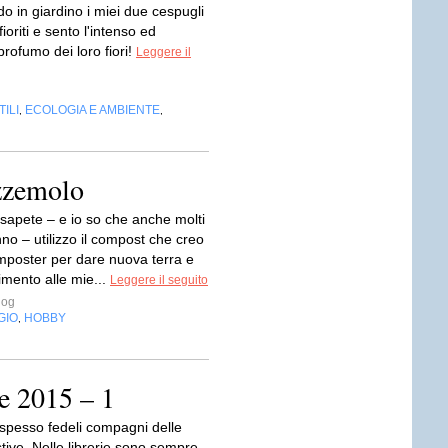
o in giardino i miei due cespugli
ioriti e sento l'intenso ed
profumo dei loro fiori!
Leggere il
ILI
ECOLOGIA E AMBIENTE
,
,
zzemolo
apete – e io so che anche molti
anno – utilizzo il compost che creo
mposter per dare nuova terra e
imento alle mie...
Leggere il seguito
log
GIO
HOBBY
,
te 2015 – 1
o spesso fedeli compagni delle
tive. Nelle librerie sono sempre