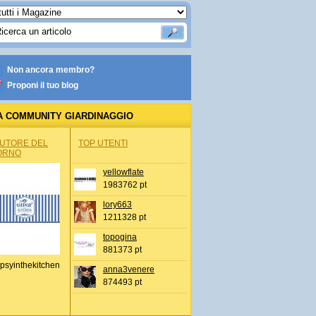
Non ancora membro?
Proponi il tuo blog
A COMMUNITY GIARDINAGGIO
AUTORE DEL
TOP UTENTI
ORNO
yellowflate
1983762 pt
lory663
1211328 pt
topogina
881373 pt
psyinthekitchen
anna3venere
874493 pt