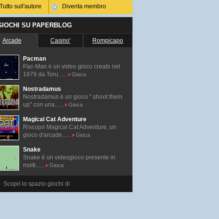
Tutto sull'autore
Diventa membro
 GIOCHI SU PAPERBLOG
Arcade
Casino'
Rompicapo
Pacman
Pac-Man é un video gioco creato nel
1979 da Toru......
Gioca
Nostradamus
Nostradamus è un gioco " shoot them
up" con una......
Gioca
Magical Cat Adventure
Riscopri Magical Cat Adventure, un
gioco d'arcade......
Gioca
Snake
Snake è un videogioco presente in
molti......
Gioca
Scopri lo spazio giochi di