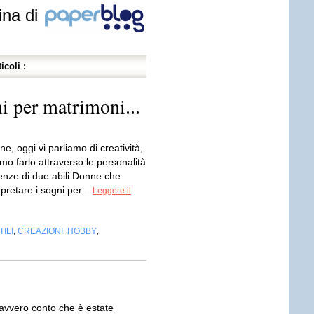
ina di
icoli :
i per matrimoni...
e, oggi vi parliamo di creatività,
o farlo attraverso le personalità
ienze di due abili Donne che
pretare i sogni per...
Leggere il
ILI
CREAZIONI
HOBBY
,
,
,
avvero conto che è estate