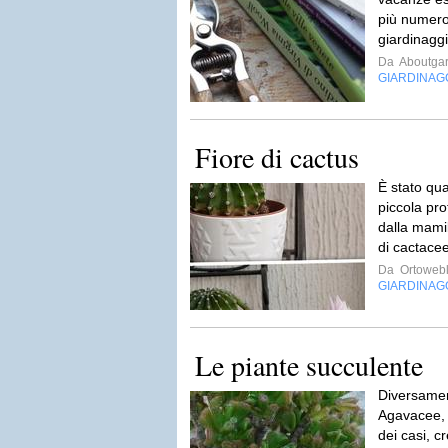
più numeros
giardinaggi
Da
Aboutga
GIARDINAG
Fiore di cactus
È stato qu
piccola pr
dalla mamil
di cactace
Da
Ortoweb
GIARDINAG
Le piante succulente
Diversamen
Agavacee, 
dei casi, c