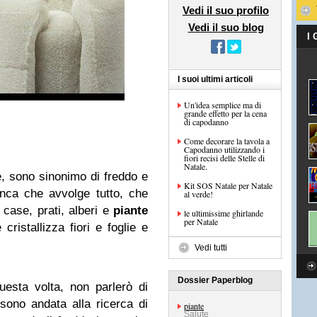
Vedi il suo profilo
Vedi il suo blog
I
I suoi ultimi articoli
Un'idea semplice ma di
grande effetto per la cena
di capodanno
Come decorare la tavola a
Capodanno utilizzando i
fiori recisi delle Stelle di
Natale.
e, sono sinonimo di freddo e
Kit SOS Natale per Natale
nca che avvolge tutto, che
al verde!
 case, prati, alberi e
piante
le ultimissime ghirlande
per Natale
ristallizza fiori e foglie e
Vedi tutti
Dossier Paperblog
esta volta, non parlerò di
a sono andata alla ricerca di
piante
Salute