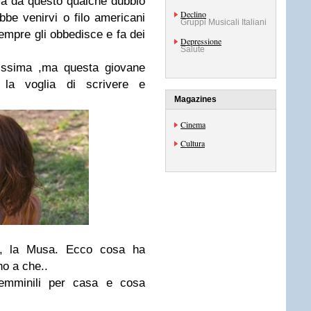
già da questo qualche dubbio
Declino
rebbe venirvi o filo americani
Gruppi Musicali Italiani
empre gli obbedisce e fa dei
Depressione
Salute
lissima ,ma questa giovane
 la voglia di scrivere e
Magazines
Cinema
Cultura
, la Musa. Ecco cosa ha
ino a che..
femminili per casa e cosa