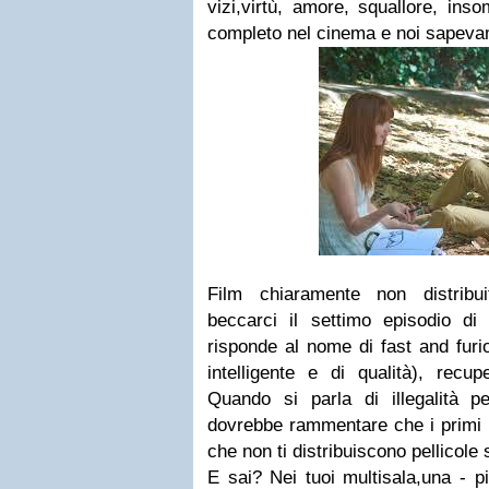
vizi,virtù, amore, squallore, in
completo nel cinema e noi sapevam
Film chiaramente non distribu
beccarci il settimo episodio d
risponde al nome di fast and furi
intelligente e di qualità), recup
Quando si parla di illegalità p
dovrebbe rammentare che i primi e
che non ti distribuiscono pellicole s
E sai? Nei tuoi multisala,una - pi