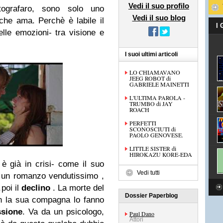
Vedi il suo profilo
ografaro, sono solo uno
Vedi il suo blog
che ama. Perchè è labile il
I
lle emozioni- tra visione e
I suoi ultimi articoli
LO CHIAMAVANO
JEEG ROBOT di
GABRIELE MAINETTI
L'ULTIMA PAROLA -
TRUMBO di JAY
ROACH
PERFETTI
SCONOSCIUTI di
PAOLO GENOVESE.
LITTLE SISTER di
HIROKAZU KORE-EDA
è già in crisi- come il suo
Vedi tutti
 un romanzo vendutissimo ,
,poi il
declino
. La morte del
Dossier Paperblog
on la sua compagna lo fanno
ssione
. Va da un psicologo,
Paul Dano
Attori