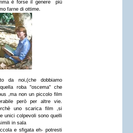
somma è forse il genere più
o farne di ottime.
ito da noi,(che dobbiamo
i quella roba "oscema" che
ous ,ma non un piccolo film
erabile però per altre vie.
erchè uno scarica film ,si
 unici colpevoli sono quelli
imili in sala
ccola e sfigata eh- potresti