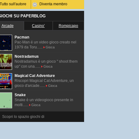
Tutto sull'autore
Diventa membro
 GIOCHI SU PAPERBLOG
Arcade
Casino'
Rompicapo
Pacman
Pac-Man é un video gioco creato nel
1979 da Toru......
Gioca
Nostradamus
Nostradamus è un gioco " shoot them
up" con una......
Gioca
Magical Cat Adventure
Riscopri Magical Cat Adventure, un
gioco d'arcade......
Gioca
Snake
Snake è un videogioco presente in
molti......
Gioca
Scopri lo spazio giochi di