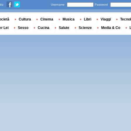
 su
Username
Password
ocietà
Cultura
Cinema
Musica
Libri
Viaggi
Tecnol
er Lei
Sesso
Cucina
Salute
Scienze
Media & Co