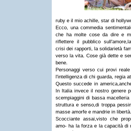
ruby e il mio achille, star di holly
Ecco, una commedia sentimenta
che ha molte cose da dire e mo
riflettere il pubblico sull'amore,l
crisi dei rapporti, la solidarietà fam
verso la vita. Cose già dette e se
bene.
Personaggi verso cui provi reale 
l'intelligenza di chi guarda, regia a
Questo succede in america,anche i
In Italia invece il nostro genere 
scempiaggini di bassa macelleria 
struttura e senso,di troppa pessi
masse amorfe e mandrie in libertà
Scocciante assai,visto che pro
amo- ha la forza e la capacità di 