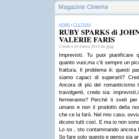
Magazine Cinema
HOME
›
CULTURA
RUBY SPARKS di JOH
VALERIE FARIS
Creato il 24 marzo 2014 da
Viga
Imprevisti. Tu puoi pianificare 
quanto vuoi,ma c'è sempre un picc
frattura. Il problema è: questi p
siamo capaci di superarli? Cre
Ancora di più del romanticismo ta
travolgenti, credo sia: imprevisti
fermeranno? Perchè ti sveli per
umano e non il prodotto della no
che ce la farò. Nel mio caso, ovvi
dicono tutti così. E ma io non sono 
Lo so , sto contaminando ancora la
So fare solo questo e penso sia a