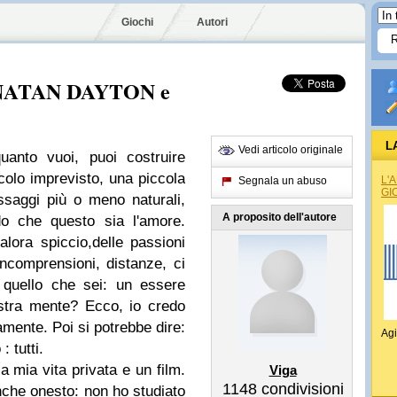
Giochi
Autori
NATAN DAYTON e
L
Vedi articolo originale
quanto vuoi, puoi costruire
olo imprevisto, una piccola
L'
Segnala un abuso
GI
assaggi più o meno naturali,
A proposito dell'autore
do che questo sia l'amore.
lora spiccio,delle passioni
,incomprensioni, distanze, ci
 quello che sei: un essere
stra mente? Ecco, io credo
amente. Poi si potrebbe dire:
Agi
: tutti.
 mia vita privata e un film.
Viga
1148
condivisioni
nche onesto: non ho studiato