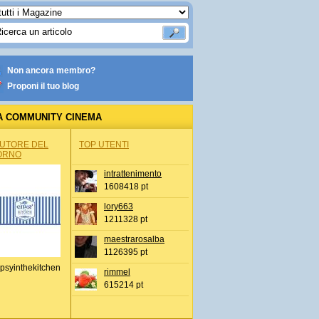
Non ancora membro?
Proponi il tuo blog
A COMMUNITY CINEMA
AUTORE DEL
TOP UTENTI
ORNO
intrattenimento
1608418 pt
lory663
1211328 pt
maestrarosalba
1126395 pt
psyinthekitchen
rimmel
615214 pt