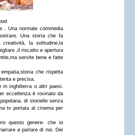
wood
le . Una normale commedia
strare. Una storia che fa
a creatività, la solitudine,la
igliare ,il riscatto e apertura
ntite,ma servite bene e fatte
empatia,storia che rispetta
ttenta e precisa.
n inghilterra o altri paesi.
per eccellenza è rovinato da
popolana, di storielle senza
ma tv portata al cinema per
.
prio questo genere- che io
narrare e parlare di noi. Dei