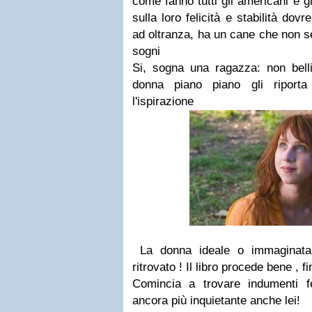
come fanno tutti gli americani e 
sulla loro felicità e stabilità dov
ad oltranza, ha un cane che non s
sogni
Si, sogna una ragazza: non bel
donna piano piano gli riporta
l'ispirazione
La donna ideale o immaginata
ritrovato ! Il libro procede bene , f
Comincia a trovare indumenti 
ancora più inquietante anche lei!