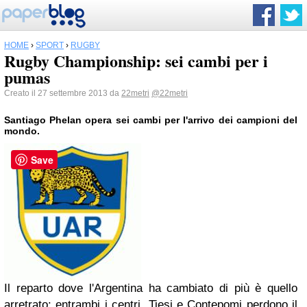
HOME
›
SPORT
›
RUGBY
Rugby Championship: sei cambi per i
pumas
Creato il 27 settembre 2013 da
22metri
@22metri
Santiago
Phelan opera sei cambi per l'arrivo dei campioni del
mondo.
Save
Il reparto dove l'Argentina ha cambiato di più è quello
arretrato: entrambi i centri, Tiesi e Contepomi perdono il