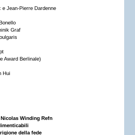
c e Jean-Pierre Dardenne
Bonello
inik Graf
oulgaris
pt
 Award Berlinale)
n Hui
i Nicolas Winding Refn
dimenticabili
rigione della fede