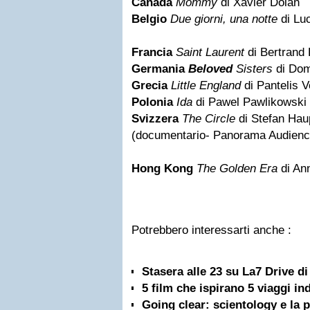
Canada
Mommy
di Xavier Dolan
Belgio
Due giorni, una notte
di Lu
Francia
Saint Laurent
di Bertrand 
Germania
Beloved
Sisters
di Dom
Grecia
Little England
di Pantelis V
Polonia
Ida
di Pawel Pawlikowski
Svizzera
The Circle
di Stefan Hau
(documentario- Panorama Audience
Hong Kong
The Golden Era
di An
Potrebbero interessarti anche :
Stasera alle 23 su La7 Drive d
5 film che ispirano 5 viaggi in
Going clear: scientology e la p