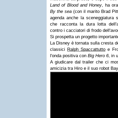
Land of Blood and Honey
, ha or
By the sea
(con il marito Brad Pi
agenda anche la sceneggiatura s
che racconta la dura lotta dell
contro i cacciatori di frodo dell'avor
Si prospetta un progetto important
La
Disney
è tornata sulla cresta d
classici
Ralph Spaccattutto
e Fro
l'onda positiva con
Big Hero 6
, in 
A giudicare dal trailer che ci mo
amicizia tra Hiro e il suo robot Ba