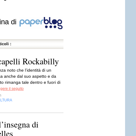
ina di
icoli :
capelli Rockabilly
za noto che l’identità di un
sa anche dal suo aspetto e da
o rimanga tale dentro e fuori di
gere il seguito
m
LTURA
l’insegna di
lles