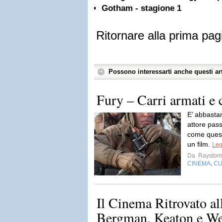
Gotham - stagione 1
Ritornare alla prima pag
Possono interessarti anche questi art
Fury – Carri armati e 
E’ abbastan
attore pas
come quest
un film.
Leg
Da
Raystor
CINEMA
CU
,
Il Cinema Ritrovato al
Bergman, Keaton e We