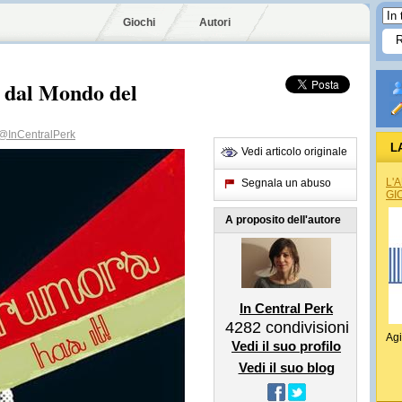
Giochi
Autori
 dal Mondo del
@InCentralPerk
L
Vedi articolo originale
L'
Segnala un abuso
GI
A proposito dell'autore
In Central Perk
4282
condivisioni
Agi
Vedi il suo profilo
Vedi il suo blog