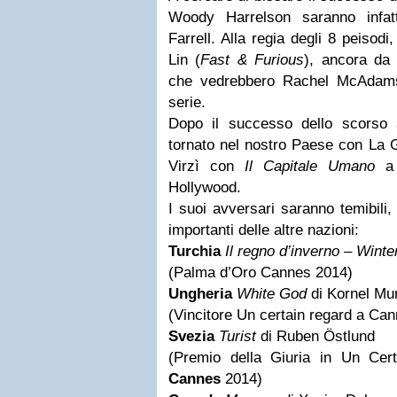
Woody Harrelson saranno infa
Farrell. Alla regia degli 8 peisodi
Lin (
Fast & Furious
), ancora da 
che vedrebbero Rachel McAdams 
serie.
Dopo il successo dello scorso
tornato nel nostro Paese con La 
Virzì con
Il Capitale Umano
a 
Hollywood.
I suoi avversari saranno temibili, 
importanti delle altre nazioni:
Turchia
Il regno d’inverno – Wint
(Palma d’Oro Cannes 2014)
Ungheria
White God
di Kornel Mu
(Vincitore Un certain regard a Ca
Svezia
Turist
di Ruben Östlund
(Premio della Giuria in Un Ce
Cannes
2014)