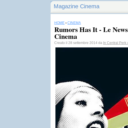
Magazine Cinema
HOME
›
CINEMA
Rumors Has It - Le News
Cinema
Creato il 28 settembre 2014 da
In Central Perk