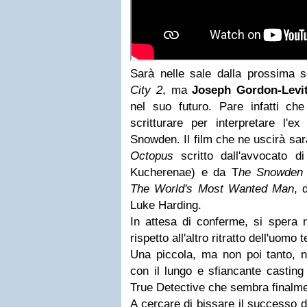
Sarà nelle sale dalla prossima 
City 2
, ma
Joseph Gordon-Levit
nel suo futuro. Pare infatti ch
scritturare per interpretare l'e
Snowden. Il film che ne uscirà sarà
Octopus
scritto dall'avvocato d
Kucherenae) e da T
he Snowden F
The World's Most Wanted Man
, 
Luke Harding.
In attesa di conferme, si spera 
rispetto all'altro ritratto dell'uomo
Una piccola, ma non poi tanto, n
con il lungo e sfiancante casting
True Detective
che sembra finalmen
A cercare di bissare il successo 