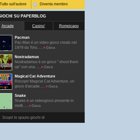
Tutto sull'autore
Diventa membro
 GIOCHI SU PAPERBLOG
Arcade
Casino'
Rompicapo
Pacman
Pac-Man é un video gioco creato nel
1979 da Toru......
Gioca
Nostradamus
Nostradamus è un gioco " shoot them
up" con una......
Gioca
Magical Cat Adventure
Riscopri Magical Cat Adventure, un
gioco d'arcade......
Gioca
Snake
Snake è un videogioco presente in
molti......
Gioca
Scopri lo spazio giochi di