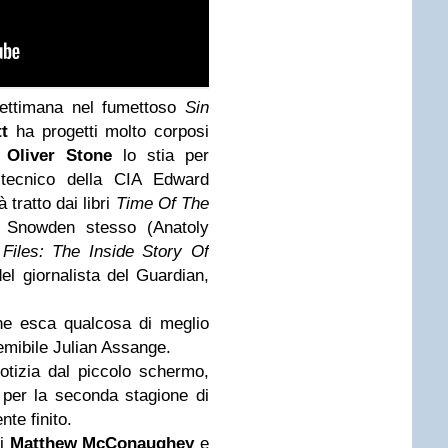
settimana nel fumettoso
Sin
t
ha progetti molto corposi
e
Oliver Stone
lo stia per
x tecnico della CIA Edward
 tratto dai libri
Time Of The
i Snowden stesso (Anatoly
iles: The Inside Story Of
del giornalista del Guardian,
ne esca qualcosa di meglio
 temibile Julian Assange.
otizia dal piccolo schermo,
 per la seconda stagione di
te finito.
di
Matthew McConaughey
e