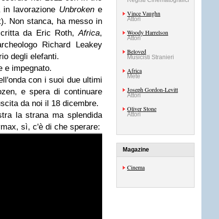
Registi Cinematografici
a in lavorazione
Unbroken
e
Vince Vaughn
Attori
tt). Non stanca, ha messo in
critta da Eric Roth,
Africa
,
Woody Harrelson
Attori
'archeologo Richard Leakey
Beloved
io degli elefanti.
Musicisti Stranieri
e e impegnato.
Africa
Mete
ell'onda con i suoi due ultimi
Joseph Gordon-Levitt
zen, e spera di continuare
Attori
uscita da noi il 18 dicembre.
Oliver Stone
stra la strana ma splendida
Attori
ymax, sì, c'è di che sperare:
Magazine
Cinema