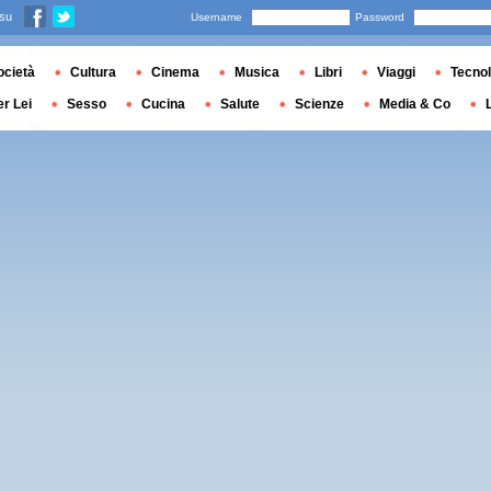
 su
Username
Password
ocietà
Cultura
Cinema
Musica
Libri
Viaggi
Tecnol
er Lei
Sesso
Cucina
Salute
Scienze
Media & Co