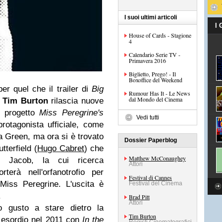
I suoi ultimi articoli
I
House of Cards - Stagione
4
Calendario Serie TV -
Primavera 2016
Biglietto, Prego! - Il
Boxoffice del Weekend
er quel che il trailer di
Big
Rumour Has It - Le News
dal Mondo del Cinema
à
Tim Burton
rilascia nuove
o progetto
Miss Peregrine's
Vedi tutti
protagonista ufficiale, come
a Green, ma ora si è trovato
Dossier Paperblog
terfield (
Hugo Cabret
) che
Matthew McConaughey
e Jacob, la cui ricerca
Attori
terà nell'orfanotrofio per
Festival di Cannes
 Miss Peregrine. L'uscita è
Festival del Cinema
.
Brad Pitt
Attori
 gusto a stare dietro la
Tim Burton
 esordio nel 2011 con
In the