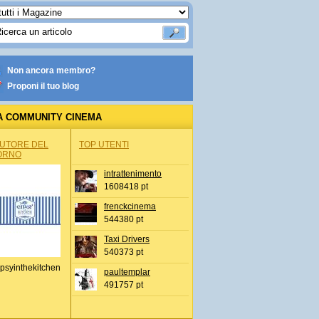
Non ancora membro?
Proponi il tuo blog
A COMMUNITY CINEMA
AUTORE DEL
TOP UTENTI
ORNO
intrattenimento
1608418 pt
frenckcinema
544380 pt
Taxi Drivers
540373 pt
psyinthekitchen
paultemplar
491757 pt