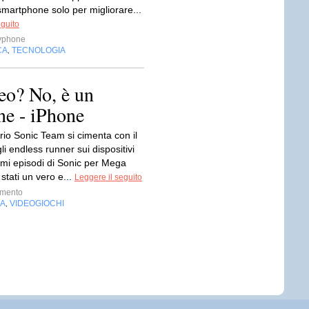
smartphone solo per migliorare...
eguito
yphone
CA
TECNOLOGIA
,
eo? No, è un
ne - iPhone
rio Sonic Team si cimenta con il
i endless runner sui dispositivi
imi episodi di Sonic per Mega
stati un vero e...
Leggere il seguito
imento
IA
VIDEOGIOCHI
,