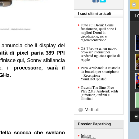
I suoi ultimi articoli
I
Tutto sui Droni: Come
funzionano, quali sono i
migliori Droni in
circolazione, usi e
regolamentazione
nnuncia che il display del
OS 7 browser, un nuovo
browser internet per
tà di pixel paria 389 PPI
Android uguale a quello di
Apple
finisce qui, Sonny sibilancia
te, il
processore, sarà il
Puro Armband: la custodia
da braccio per smartphone
 GHz.
– Recensione
YourLifeUpdated
Trucchi The Sims Free
Play 2.8.8 Android: soldi
(simoleon) infiniti e
illimitati
Vedi tutti
Dossier Paperblog
della scocca che svelano
Iphone