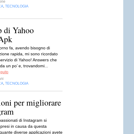
one
CA
TECNOLOGIA
,
p di Yahoo
 Apk
orno fa, avendo bisogno di
zione rapida, mi sono ricordato
servizio di Yahoo! Answers che
da un po’ e, trovandomi...
eguito
ni
CA
TECNOLOGIA
,
ioni per migliorare
gram
ppassionati di Instagram si
 presi in causa da questa
uante diverse applicazioni avete