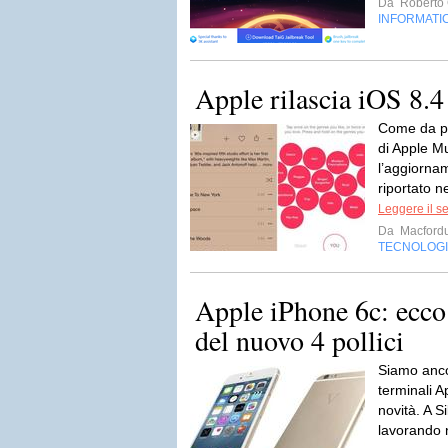
Da
Roberto C
INFORMATI
Apple rilascia iOS 8.
Come da pr
di Apple Mu
l’aggiorna
riportato n
Leggere il s
Da
Macford
TECNOLOG
Apple iPhone 6c: ecco 
del nuovo 4 pollici
Siamo anco
terminali A
novità. A Si
lavorando 