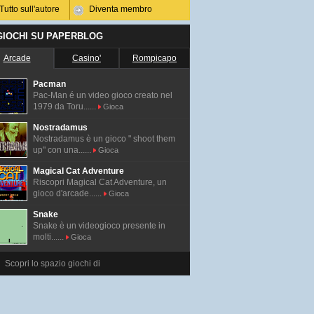
Tutto sull'autore
Diventa membro
 GIOCHI SU PAPERBLOG
Arcade
Casino'
Rompicapo
Pacman
Pac-Man é un video gioco creato nel
1979 da Toru......
Gioca
Nostradamus
Nostradamus è un gioco " shoot them
up" con una......
Gioca
Magical Cat Adventure
Riscopri Magical Cat Adventure, un
gioco d'arcade......
Gioca
Snake
Snake è un videogioco presente in
molti......
Gioca
Scopri lo spazio giochi di