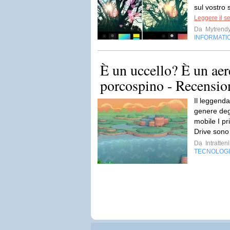
sul vostro 
Leggere il s
Da
Mytrend
INFORMATI
È un uccello? È un aer
porcospino - Recensio
Il leggenda
genere degl
mobile I pr
Drive sono 
Da
Intratten
TECNOLOG