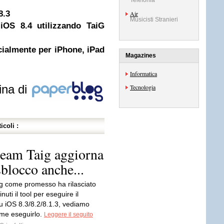
Telefonia
8.3
Air
Musicisti Stranieri
 iOS 8.4 utilizzando TaiG
icialmente per iPhone, iPad
Magazines
Informatica
ina di
Tecnologia
icoli :
 team Taig aggiorna
sblocco anche...
ig come promesso ha rilasciato
uti il tool per eseguire il
su iOS 8.3/8.2/8.1.3, vediamo
me eseguirlo.
Leggere il seguito