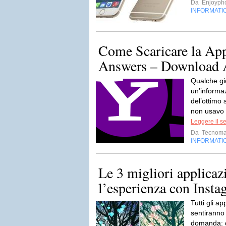
Da
Enjoyph
INFORMATI
Come Scaricare la Ap
Answers – Download
Qualche gi
un’informa
del’ottimo 
non usavo 
Leggere il s
Da
Tecnoma
INFORMATI
Le 3 migliori applicaz
l’esperienza con Insta
Tutti gli a
sentiranno
domanda: q