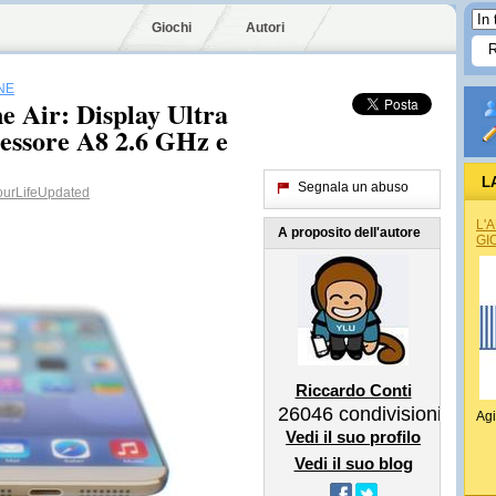
Giochi
Autori
NE
e Air: Display Ultra
cessore A8 2.6 GHz e
L
Segnala un abuso
urLifeUpdated
L'
A proposito dell'autore
GI
Riccardo Conti
26046
condivisioni
Agi
Vedi il suo profilo
Vedi il suo blog