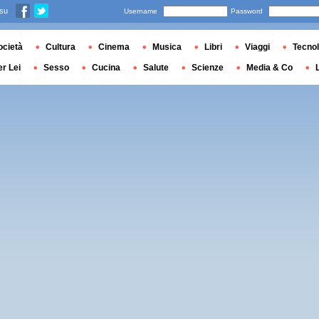
 su
Username
Password
ocietà
Cultura
Cinema
Musica
Libri
Viaggi
Tecnol
er Lei
Sesso
Cucina
Salute
Scienze
Media & Co