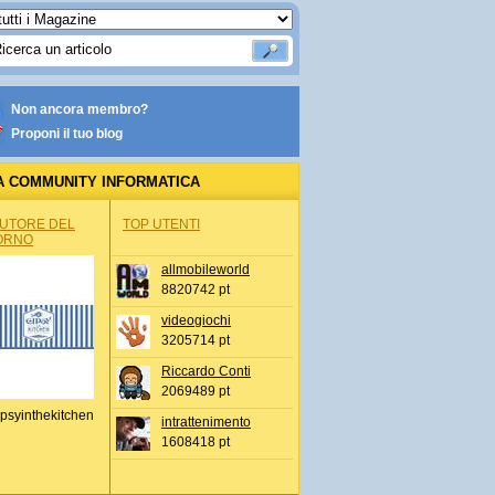
Non ancora membro?
Proponi il tuo blog
A COMMUNITY INFORMATICA
AUTORE DEL
TOP UTENTI
ORNO
allmobileworld
8820742 pt
videogiochi
3205714 pt
Riccardo Conti
2069489 pt
psyinthekitchen
intrattenimento
1608418 pt