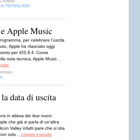
risafulli
CA
TECNOLOGIA
,
4 e Apple Music
ogramma, per celebrare l’uscita
sic, Apple ha rilasciato oggi
mento per iOS 8.4. Come
ella nota tecnica, Apple Music...
eguito
ummies
IA
la data di uscita
ra in attesa dei due nuovi
pple che già si parla di un’altra
licon Valley infatti pare che si stia
non solo...
Leggere il seguito