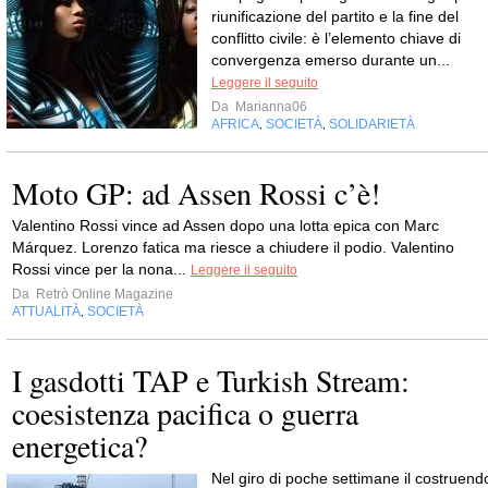
riunificazione del partito e la fine del
conflitto civile: è l’elemento chiave di
convergenza emerso durante un...
Leggere il seguito
Da
Marianna06
AFRICA
SOCIETÀ
SOLIDARIETÀ
,
,
Moto GP: ad Assen Rossi c’è!
Valentino Rossi vince ad Assen dopo una lotta epica con Marc
Márquez. Lorenzo fatica ma riesce a chiudere il podio. Valentino
Rossi vince per la nona...
Leggere il seguito
Da
Retrò Online Magazine
ATTUALITÀ
SOCIETÀ
,
I gasdotti TAP e Turkish Stream:
coesistenza pacifica o guerra
energetica?
Nel giro di poche settimane il costruend