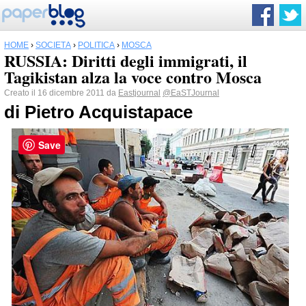
HOME
›
SOCIETÀ
›
POLITICA
›
MOSCA
RUSSIA: Diritti degli immigrati, il
Tagikistan alza la voce contro Mosca
Creato il 16 dicembre 2011 da
Eastjournal
@EaSTJournal
di Pietro Acquistapace
Save