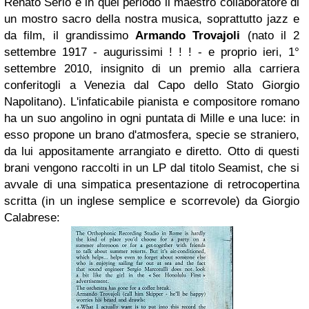
Renato Serio è in quel periodo il maestro collaboratore di
un mostro sacro della nostra musica, soprattutto jazz e
da film, il grandissimo
Armando Trovajoli
(nato il 2
settembre 1917 - augurissimi ! ! ! - e proprio ieri, 1°
settembre 2010, insignito di un premio alla carriera
conferitogli a Venezia dal Capo dello Stato Giorgio
Napolitano). L'infaticabile pianista e compositore romano
ha un suo angolino in ogni puntata di
Mille e una luce
: in
esso propone un brano d'atmosfera, specie se straniero,
da lui appositamente arrangiato e diretto. Otto di questi
brani vengono raccolti in un LP dal titolo
Seamist
, che si
avvale di una simpatica presentazione di retrocopertina
scritta (in un inglese semplice e scorrevole) da Giorgio
Calabrese: