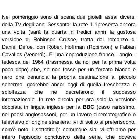
Nel pomeriggio sono di scena due gioielli assai diversi
della TV degli anni Sessanta: la rete 1 ripresenta ancora
una volta (sarà la quarta in tredici anni) la gustosa
versione di
Robinson Crusoe
, tratta dal romanzo di
Daniel Defoe, con Robert Hoffman (Robinson) e Fabian
Cavallos (Venerdì). E' una coproduzione franco - anglo -
tedesca del 1964 (trasmessa da noi per la prima volta
poco dopo) che, se non fosse per un forzato bianco e
nero che denuncia la propria destinazione al piccolo
schermo, godrebbe ancor oggi di quella freschezza e
scioltezza che ne decretarono il successo
internazionale. In rete circola per ora solo la versione
doppiata in lingua inglese per la
BBC
(caso rarissimo,
nei paesi anglosassoni, per un lavoro cinematografico o
televisivo di origine straniera: ivi di solito si preferiscono,
com'è noto, i sottotitoli): comunque sia, vi offriamo per
intero l'episodio conclusivo della serie, che doveva