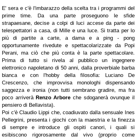
E' sera e c'è l'imbarazzo della scelta tra i programmi del
prime time
. Da una parte proseguono le sfide
strapaesane, decise a colpi di luci accese da parte dei
telespettatori a casa, di
Mille e una luce
. Si tratta per lo
più di partite a carte, a dama e a ping - pong
opportunamente rivedute e spettacolarizzate da Popi
Perani, ma ciò che più conta è la parte spettacolare.
Prima di tutto si rivela al pubblico un ingegnere
elettronico napoletano di 50 anni, dalla proverbiale barba
bianca e con l'hobby della filosofia: Luciano De
Crescenzo, che improvvisa monologhi dispensando
saggezza e ironia (non tutti sembrano gradire, ma fra
poco arriverà
Renzo Arbore
che sdoganerà ovunque il
pensiero di Bellavista).
Poi c'è Claudio Lippi che, coadiuvato dalla sensuale Ines
Pellegrini, presenta i giochi con la maestria e la finezza
di sempre e introduce gli ospiti canori, i quali si
esibiscono rigorosamente dal vivo (proprio come