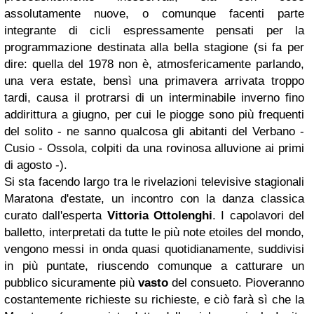
assolutamente nuove, o comunque facenti parte
integrante di cicli espressamente pensati per la
programmazione destinata alla bella stagione (si fa per
dire: quella del 1978 non è, atmosfericamente parlando,
una vera estate, bensì una primavera arrivata troppo
tardi, causa il protrarsi di un interminabile inverno fino
addirittura a giugno, per cui le piogge sono più frequenti
del solito - ne sanno qualcosa gli abitanti del Verbano -
Cusio - Ossola, colpiti da una rovinosa alluvione ai primi
di agosto -).
Si sta facendo largo tra le rivelazioni televisive stagionali
Maratona d'estate
, un incontro con la danza classica
curato dall'esperta
Vittoria Ottolenghi
. I capolavori del
balletto, interpretati da tutte le più note
etoiles
del mondo,
vengono messi in onda quasi quotidianamente, suddivisi
in più puntate, riuscendo comunque a catturare un
pubblico sicuramente più
vasto
del consueto. Pioveranno
costantemente richieste su richieste, e ciò farà sì che la