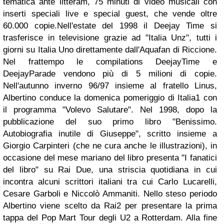
tematica ante litteram, 75 minuti di video musicali con
inserti speciali live e special guest, che vende oltre
60.000 copie.Nell'estate del 1998 il Deejay Time si
trasferisce in televisione grazie ad "Italia Unz", tutti i
giorni su Italia Uno direttamente dall'Aquafan di Riccione.
Nel frattempo le compilations DeejayTime e
DeejayParade vendono più di 5 milioni di copie.
Nell'autunno inverno 96/97 insieme al fratello Linus,
Albertino conduce la domenica pomeriggio di Italia1 con
il programma "Volevo Salutare". Nel 1998, dopo la
pubblicazione del suo primo libro "Benissimo.
Autobiografia inutile di Giuseppe", scritto insieme a
Giorgio Carpinteri (che ne cura anche le illustrazioni), in
occasione del mese mariano del libro presenta "I fanatici
del libro" su Rai Due, una striscia quotidiana in cui
incontra alcuni scrittori italiani tra cui Carlo Lucarelli,
Cesare Garboli e Niccolò Ammaniti. Nello steso periodo
Albertino viene scelto da Rai2 per presentare la prima
tappa del Pop Mart Tour degli U2 a Rotterdam. Alla fine