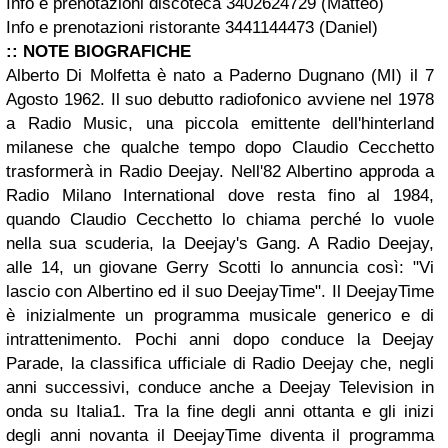
Info e prenotazioni discoteca 3402624729 (Matteo)
Info e prenotazioni ristorante 3441144473 (Daniel)
:: NOTE BIOGRAFICHE
Alberto Di Molfetta è nato a Paderno Dugnano (MI) il 7
Agosto 1962. Il suo debutto radiofonico avviene nel 1978
a Radio Music, una piccola emittente dell'hinterland
milanese che qualche tempo dopo Claudio Cecchetto
trasformerà in Radio Deejay. Nell'82 Albertino approda a
Radio Milano International dove resta fino al 1984,
quando Claudio Cecchetto lo chiama perché lo vuole
nella sua scuderia, la Deejay's Gang. A Radio Deejay,
alle 14, un giovane Gerry Scotti lo annuncia così: "Vi
lascio con Albertino ed il suo DeejayTime". Il DeejayTime
è inizialmente un programma musicale generico e di
intrattenimento. Pochi anni dopo conduce la Deejay
Parade, la classifica ufficiale di Radio Deejay che, negli
anni successivi, conduce anche a Deejay Television in
onda su Italia1. Tra la fine degli anni ottanta e gli inizi
degli anni novanta il DeejayTime diventa il programma