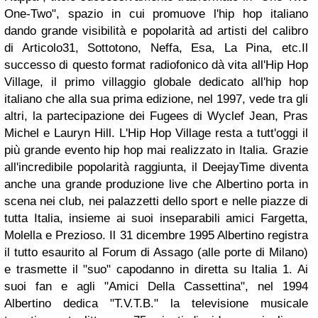
One-Two", spazio in cui promuove l'hip hop italiano
dando grande visibilità e popolarità ad artisti del calibro
di Articolo31, Sottotono, Neffa, Esa, La Pina, etc.Il
successo di questo format radiofonico dà vita all'Hip Hop
Village, il primo villaggio globale dedicato all'hip hop
italiano che alla sua prima edizione, nel 1997, vede tra gli
altri, la partecipazione dei Fugees di Wyclef Jean, Pras
Michel e Lauryn Hill. L'Hip Hop Village resta a tutt'oggi il
più grande evento hip hop mai realizzato in Italia. Grazie
all'incredibile popolarità raggiunta, il DeejayTime diventa
anche una grande produzione live che Albertino porta in
scena nei club, nei palazzetti dello sport e nelle piazze di
tutta Italia, insieme ai suoi inseparabili amici Fargetta,
Molella e Prezioso. Il 31 dicembre 1995 Albertino registra
il tutto esaurito al Forum di Assago (alle porte di Milano)
e trasmette il "suo" capodanno in diretta su Italia 1. Ai
suoi fan e agli "Amici Della Cassettina", nel 1994
Albertino dedica "T.V.T.B." la televisione musicale