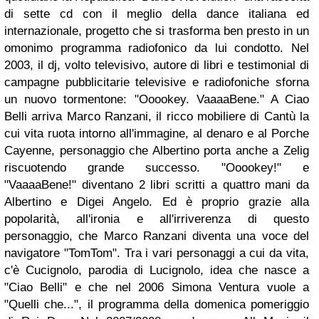
di sette cd con il meglio della dance italiana ed
internazionale, progetto che si trasforma ben presto in un
omonimo programma radiofonico da lui condotto. Nel
2003, il dj, volto televisivo, autore di libri e testimonial di
campagne pubblicitarie televisive e radiofoniche sforna
un nuovo tormentone: "Ooookey. VaaaaBene." A Ciao
Belli arriva Marco Ranzani, il ricco mobiliere di Cantù la
cui vita ruota intorno all'immagine, al denaro e al Porche
Cayenne, personaggio che Albertino porta anche a Zelig
riscuotendo grande successo. "Ooookey!" e
"VaaaaBene!" diventano 2 libri scritti a quattro mani da
Albertino e Digei Angelo. Ed è proprio grazie alla
popolarità, all'ironia e all'irriverenza di questo
personaggio, che Marco Ranzani diventa una voce del
navigatore "TomTom". Tra i vari personaggi a cui da vita,
c'è Cucignolo, parodia di Lucignolo, idea che nasce a
"Ciao Belli" e che nel 2006 Simona Ventura vuole a
"Quelli che...", il programma della domenica pomeriggio