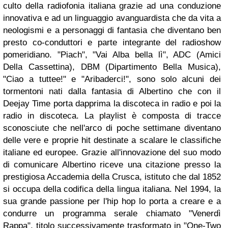
culto della radiofonia italiana grazie ad una conduzione
innovativa e ad un linguaggio avanguardista che da vita a
neologismi e a personaggi di fantasia che diventano ben
presto co-conduttori e parte integrante del radioshow
pomeridiano. "Piach", "Vai Alba bella lì", ADC (Amici
Della Cassettina), DBM (Dipartimento Bella Musica),
"Ciao a tuttee!" e "Aribaderci!", sono solo alcuni dei
tormentoni nati dalla fantasia di Albertino che con il
Deejay Time porta dapprima la discoteca in radio e poi la
radio in discoteca. La playlist è composta di tracce
sconosciute che nell'arco di poche settimane diventano
delle vere e proprie hit destinate a scalare le classifiche
italiane ed europee. Grazie all'innovazione del suo modo
di comunicare Albertino riceve una citazione presso la
prestigiosa Accademia della Crusca, istituto che dal 1852
si occupa della codifica della lingua italiana. Nel 1994, la
sua grande passione per l'hip hop lo porta a creare e a
condurre un programma serale chiamato "Venerdì
Rappa", titolo successivamente trasformato in "One-Two