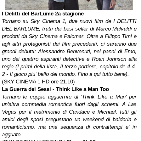
I Delitti del BarLume 2a stagione
Tornano su Sky Cinema 1, due nuovi film de I DELITTI
DEL BARLUME, tratti dai best seller di Marco Malvaldi e
prodotti da Sky Cinema e Palomar. Oltre a Filippo Timi e
agli altri protagonisti dei film precedenti, ci saranno due
grandi debutti: Alessandro Benvenuti, nei panni di Emo,
uno dei quattro aspiranti detective e Roan Johnson alla
regia (I primi della lista, Il terzo portiere, capitolo de 4-4-
2 - Il gioco piu' bello del mondo, Fino a qui tutto bene).
(SKY CINEMA 1 HD ore 21.10)
La Guerra dei Sessi - Think Like a Man Too
Tornano le coppie agguerrite di 'Think Like a Man' per
un'altra commedia romantica fuori dagli schemi. A Las
Vegas per il matrimonio di Candace e Michael, tutti gli
amici degli sposi pregustano un weekend di baldoria e
romanticismo, ma una sequenza di contrattempi e' in
agguato.