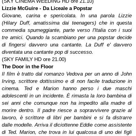
(SKY CINEMA WEEDING HD ore 21.10)
Lizzie McGuire - Da Liceale a Popstar
Giovane, carina e spericolata. In una parola Lizzie
(Hilary Duff, amatissima dai teenagers) che in questa
commedia spumeggiante, parte verso l'Italia con i suoi
tre amici. Quando la scambiano per una popstar decide
di fingersi davvero una cantante. La Duff e' davvero
diventata una cantante pop di successo.
(SKY FAMILY HD ore 21.00)
The Door in the Floor
Il film è tratto dal romanzo Vedova per un anno di John
Irving, scrittore dottissimo e di non facile traduzione in
cinema. Ted e Marion hanno perso i due maschi
adolescenti in un incidente. È rimasta la loro bambina di
sei anni che comunque non ha impedito alla madre di
morire dentro. Il padre riesce a sopravvivere grazie al
lavoro, è scrittore di libri per bambini e si fa distrarre
dalle modelle. Arriva il diciottenne Eddie come assistente
di Ted. Marion, che trova in lui qualcosa di uno dei figli