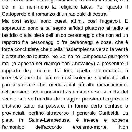
c'è in lui nemmeno la religione laica. Per questo il
Gattopardo è il romanzo di un radicale di destra.
Ma così esigui sono questi attimi, così fuggevoli. E
soprattutto sono a tal segno affidati piuttosto al tedio e
fastidio o alla pietà dell'unico personaggio che non ad un
rapporto fra personaggi o fra personaggi e cose, che è
forza concludere che quella inadempienza verso la verità
è anzitutto dell'autore. Né Salina né Lampedusa giungono
mai (o appena nel dialogo con Chevalley) a presentire il
rapporto degli uomini fra loro, quella interumanità, o
interrelazione che dà un così solenne significato alla
parola storia e che, mediata dal più alto romanticismo,
nel pensiero rivoluzionario trasferisce verso la metà del
secolo scorso l'eredità del maggior pensiero borghese e
cristiano tanto da passare, in forme certo confuse o
provinciali, perfino attraverso il generale Garibaldi. La
pietà, in Salina-Lampedusa, è invece e appena
l'armonico dell'accordo erotismo-morte. Non