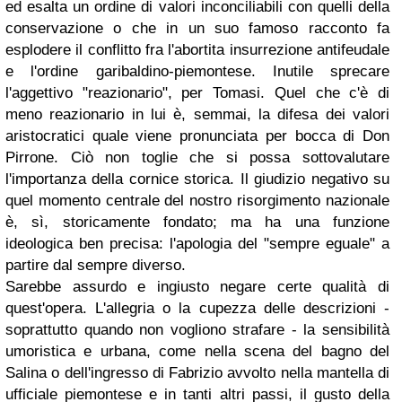
ed esalta un ordine di valori inconciliabili con quelli della
conservazione o che in un suo famoso racconto fa
esplodere il conflitto fra l'abortita insurrezione antifeudale
e l'ordine garibaldino-piemontese. Inutile sprecare
l'aggettivo "reazionario", per Tomasi. Quel che c'è di
meno reazionario in lui è, semmai, la difesa dei valori
aristocratici quale viene pronunciata per bocca di Don
Pirrone. Ciò non toglie che si possa sottovalutare
l'importanza della cornice storica. Il giudizio negativo su
quel momento centrale del nostro risorgimento nazionale
è, sì, storicamente fondato; ma ha una funzione
ideologica ben precisa: l'apologia del "sempre eguale" a
partire dal sempre diverso.
Sarebbe assurdo e ingiusto negare certe qualità di
quest'opera. L'allegria o la cupezza delle descrizioni -
soprattutto quando non vogliono strafare - la sensibilità
umoristica e urbana, come nella scena del bagno del
Salina o dell'ingresso di Fabrizio avvolto nella mantella di
ufficiale piemontese e in tanti altri passi, il gusto della