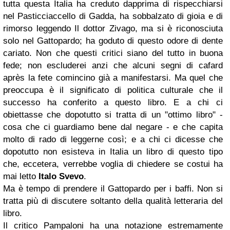
tutta questa Italia ha creduto dapprima di rispecchiarsi
nel Pasticciaccello di Gadda, ha sobbalzato di gioia e di
rimorso leggendo Il dottor Zivago, ma si è riconosciuta
solo nel Gattopardo; ha goduto di questo odore di dente
cariato. Non che questi critici siano del tutto in buona
fede; non escluderei anzi che alcuni segni di cafard
après la fete comincino già a manifestarsi. Ma quel che
preoccupa è il significato di politica culturale che il
successo ha conferito a questo libro. E a chi ci
obiettasse che dopotutto si tratta di un "ottimo libro" -
cosa che ci guardiamo bene dal negare - e che capita
molto di rado di leggerne così; e a chi ci dicesse che
dopotutto non esisteva in Italia un libro di questo tipo
che, eccetera, verrebbe voglia di chiedere se costui ha
mai letto
Italo Svevo
.
Ma è tempo di prendere il Gattopardo per i baffi. Non si
tratta più di discutere soltanto della qualità letteraria del
libro.
Il critico Pampaloni ha una notazione estremamente