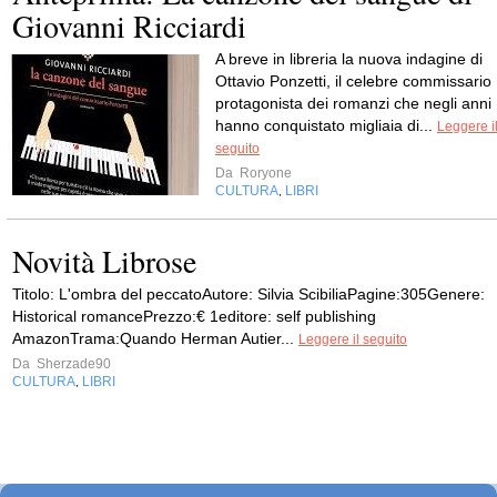
Giovanni Ricciardi
A breve in libreria la nuova indagine di
Ottavio Ponzetti, il celebre commissario
protagonista dei romanzi che negli anni
hanno conquistato migliaia di...
Leggere i
seguito
Da
Roryone
CULTURA
LIBRI
,
Novità Librose
Titolo: L'ombra del peccatoAutore: Silvia ScibiliaPagine:305Genere:
Historical romancePrezzo:€ 1editore: self publishing
AmazonTrama:Quando Herman Autier...
Leggere il seguito
Da
Sherzade90
CULTURA
LIBRI
,