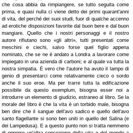
che cosa abbia da rimpiangere, se tutto seguita come
prima, e quasi nulla ci viene detto dei primi quarant'anni
di vita, del perché dei suoi studi, fuor di qualche accenno
ad erotiche disposizioni favorite dal buon bere e dal buon
mangiare. Quello che i nostri personaggi e il nostro
autore rifiutano sono «gli altri», tutti presentati come
meschini e ciechi, salvo forse quel figlio appena
nominato, che se ne è andato a Londra a lavorare come
impiegato in una azienda di carboni; e al quale va tutta la
nostra simpatia. È vero che l'autore ha avuto il lampo di
genio di presentarci come relativamente cieco o sordo
anche il suo eroe. Ma per trarre tutta la edificazione
possibile da questo exemplum, bisogna esser noi a
introdurre un elemento di giudizio, estraneo al libro. Se la
morale del libro è che la vita è un torbido male, bisogna
ben dire che il sangue dell'avo sadico e quello dell'avo
santo flagellante si sono ben uniti in quello del Salina (e
dei Lampedusa). E a questo punto non si tratta nemmeno
di opporre un'altra concezione della vita e del mondo a