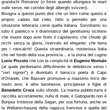
granduchi Romanov (o forse quando allungava le mani
sulle serve, nei corridoi degli alberghi svizzeri).
Bisogna a questo punto dire che un libro come questo è
proprio caduto dal cielo, fatto a pennello per una
situazione letteraria come quella italiana. Sorvoliamo su
tutto il patetico e il drammatico del gentiluomo siciliano
che muore dopo aver finito il capolavoro, che chiude gli
occhi senza la gloria, riservato ed elegante: che tema
per i rotocalchi! Questa straordinaria, misteriosa Italia
che nel fondo della sua provincia... e la storia del cugino
Lucio Piccolo
che con la complicità di
Eugenio Montale
(al quale perdoniamo difficilmente le debolezze verso i
"veri signori") è diventato il barocco poeta di Capo
d'Orlando, che Bassani promuove a massimo lirico dei
nostri anni; e altre baronesse, principesse e figlie di
Benedetto Croce
sullo sfondo. La manna pubblicitaria è
raccolta accortamente, nulla di male, il Gattopardo non è
Bonjour tristesse della Sagan, per sua fortuna, anche se
la Weltanschauung della ragazza francese e quella del