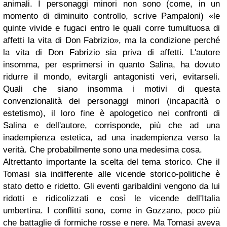
animali. I personaggi minori non sono (come, in un
momento di diminuito controllo, scrive Pampaloni) «le
quinte vivide e fugaci entro le quali corre tumultuosa di
affetti la vita di Don Fabrizio», ma la condizione perché
la vita di Don Fabrizio sia priva di affetti. L'autore
insomma, per esprimersi in quanto Salina, ha dovuto
ridurre il mondo, evitargli antagonisti veri, evitarseli.
Quali che siano insomma i motivi di questa
convenzionalità dei personaggi minori (incapacità o
estetismo), il loro fine è apologetico nei confronti di
Salina e dell'autore, corrisponde, più che ad una
inadempienza estetica, ad una inadempienza verso la
verità. Che probabilmente sono una medesima cosa.
Altrettanto importante la scelta del tema storico. Che il
Tomasi sia indifferente alle vicende storico-politiche è
stato detto e ridetto. Gli eventi garibaldini vengono da lui
ridotti e ridicolizzati e così le vicende dell'Italia
umbertina. I conflitti sono, come in Gozzano, poco più
che battaglie di formiche rosse e nere. Ma Tomasi aveva