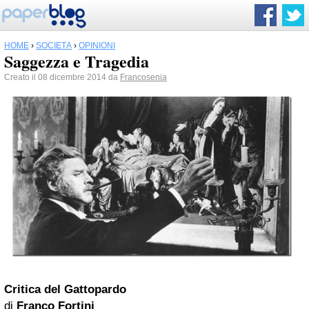
HOME
›
SOCIETÀ
›
OPINIONI
Saggezza e Tragedia
Creato il 08 dicembre 2014 da
Francosenia
Critica del Gattopardo
di
Franco Fortini