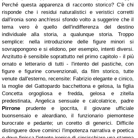
Perché questa apparenza di racconto storico? C'è chi
risponde che i residui naturalistici e veristici corretti
dall'ironia sono anch'essi sfondo volto a suggerire che il
tema vero è quello dell'indifferenza del destino
individuale alla storia, a qualunque storia. Troppo
semplice: nella introduzione delle figure minori si
sovrappongono e si elidono, per esempio, intenti diversi.
Anzitutto è sensibile soprattutto nel primo capitolo - il più
ornato e letterario di tutti - l'intento del pastiche, con
figure e figurine convenzionali, da film storico, tutte
venute dall'esterno, recensite: Fabrizio elegante e cinico,
la moglie del Gattopardo bacchettona e gelosa, la figlia
Concetta orgogliosa e fredda, gelosa e zitella
predestinata, Angelica sensuale e calcolatrice, padre
Pirrone
prudente e ipocrita, il giovane ufficiale
buonsensaio e aleardiano, il funzionario piemontese
burocrate e pedante; un coretto di generici. Difficile
distinguere dove cominci l'impotenza narrativa e poetica
e dove finisca l'intento ironico di cincischiare una stampa