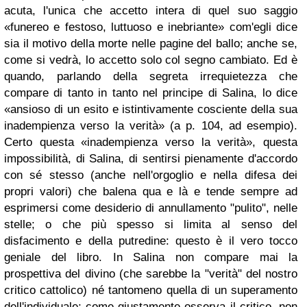
acuta, l'unica che accetto intera di quel suo saggio
«funereo e festoso, luttuoso e inebriante» com'egli dice
sia il motivo della morte nelle pagine del ballo; anche se,
come si vedrà, lo accetto solo col segno cambiato. Ed è
quando, parlando della segreta irrequietezza che
compare di tanto in tanto nel principe di Salina, lo dice
«ansioso di un esito e istintivamente cosciente della sua
inadempienza verso la verità» (a p. 104, ad esempio).
Certo questa «inadempienza verso la verità», questa
impossibilità, di Salina, di sentirsi pienamente d'accordo
con sé stesso (anche nell'orgoglio e nella difesa dei
propri valori) che balena qua e là e tende sempre ad
esprimersi come desiderio di annullamento "pulito", nelle
stelle; o che più spesso si limita al senso del
disfacimento e della putredine: questo è il vero tocco
geniale del libro. In Salina non compare mai la
prospettiva del divino (che sarebbe la "verità" del nostro
critico cattolico) né tantomeno quella di un superamento
dell'individuale; come giustamente osserva il critico, non