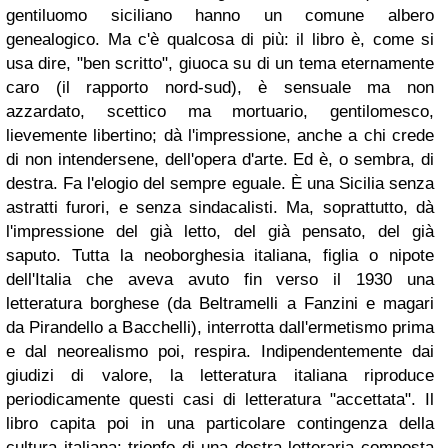
gentiluomo siciliano hanno un comune albero
genealogico. Ma c'è qualcosa di più: il libro è, come si
usa dire, "ben scritto", giuoca su di un tema eternamente
caro (il rapporto nord-sud), è sensuale ma non
azzardato, scettico ma mortuario, gentilomesco,
lievemente libertino; dà l'impressione, anche a chi crede
di non intendersene, dell'opera d'arte. Ed è, o sembra, di
destra. Fa l'elogio del sempre eguale. È una Sicilia senza
astratti furori, e senza sindacalisti. Ma, soprattutto, dà
l'impressione del già letto, del già pensato, del già
saputo. Tutta la neoborghesia italiana, figlia o nipote
dell'Italia che aveva avuto fin verso il 1930 una
letteratura borghese (da Beltramelli a Fanzini e magari
da Pirandello a Bacchelli), interrotta dall'ermetismo prima
e dal neorealismo poi, respira. Indipendentemente dai
giudizi di valore, la letteratura italiana riproduce
periodicamente questi casi di letteratura "accettata". Il
libro capita poi in una particolare contingenza della
cultura italiana: trionfo di una destra letteraria composta