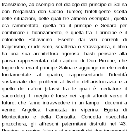
transizione, ad esempio nel dialogo del principe di Salina
con l'organista don Ciccio Tumeo; l'intelligente scelta
delle situazioni, delle quali tre almeno esemplari, quella
ora rammentata, quella fra il principe e Sedara per
combinare il fidanzamento, e quella fra il principe e il
colonnello Pallavicino. Esente dai vizi correnti di
tragicismo, crudelismo, sciatteria o stravaganza, il libro
ha una sua architettura rigorosa: basti pensare alla
pausa rappresentata dal capitolo di Don Pirrone, che
toglie di scena il principe Salina e aggiunge un elemento
fondamentale al quadro, rappresentando l'identità
sostanziale dei problemi al livello dell'aristocrazia e a
quello dei cafoni (classi fra le quali è mediatore il
sacerdote). Il meglio è forse nei rapidi affondi verso il
futuro, che fanno intravvedere in un lampo i decenni a
venire, Angelica tramutata in viperina Egeria di
Montecitorio e della Consulta, Concetta risecchita
pinzochera, gli affreschi palermitani distrutti nel '43.
Persino le pagine false e stucchevoli dei due innamorati