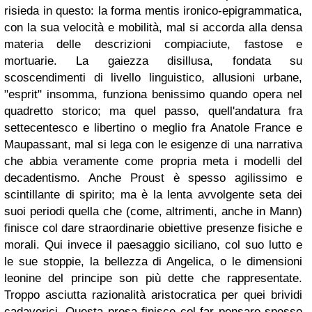
risieda in questo: la forma mentis ironico-epigrammatica,
con la sua velocità e mobilità, mal si accorda alla densa
materia delle descrizioni compiaciute, fastose e
mortuarie. La gaiezza disillusa, fondata su
scoscendimenti di livello linguistico, allusioni urbane,
"esprit" insomma, funziona benissimo quando opera nel
quadretto storico; ma quel passo, quell'andatura fra
settecentesco e libertino o meglio fra Anatole France e
Maupassant, mal si lega con le esigenze di una narrativa
che abbia veramente come propria meta i modelli del
decadentismo. Anche Proust è spesso agilissimo e
scintillante di spirito; ma è la lenta avvolgente seta dei
suoi periodi quella che (come, altrimenti, anche in Mann)
finisce col dare straordinarie obiettive presenze fisiche e
morali. Qui invece il paesaggio siciliano, col suo lutto e
le sue stoppie, la bellezza di Angelica, o le dimensioni
leonine del principe son più dette che rappresentate.
Troppo asciutta razionalità aristocratica per quei brividi
cadaverici. Questa prosa finisce col far pensare spesso