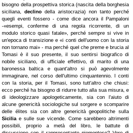
bisogno della prospettiva storica (nascita della borghesia
siciliana,
declino
della aristocrazia) non tanto perché
quegli eventi fossero - come dice ancora il Pampaloni
-«esempi, conferme di una regola ricorrente, di un
modulo storico quasi fatale», perché sempre si vive in
un'epoca di transizione e «i conti dell'uomo con la storia
non tornano mai» - ma perché quel che preme e brucia al
Tomasi è il suo presente, il suo sentirsi biografico di
nobile siciliano, di ufficiale effettivo, di marito di una
baronessa baltica e quant'altro si può agevolmente
immaginare, nel corso dell'ultimo cinquantennio. I conti
con la storia, per il Tomasi, sono tutt'altro che chiusi:
ecco perché ha bisogno di ridurre tutto alla sua misura, e
di ideologizzare apologeticamente, sia con l'aiuto di
alcune genericità sociologiche sul sorgere e scomparire
delle élites sia con altre genericità geopolitiche sulla
Sicilia
e sulle sue vicende. Come sarebbero altrimenti
possibili, proprio a metà del libro, le battute di
discussione con il rappresentante piemontese? Vere di