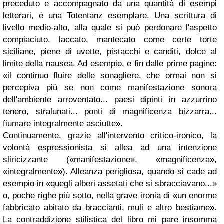
preceduto e accompagnato da una quantità di esempi
letterari, è una Totentanz esemplare. Una scrittura di
livello medio-alto, alla quale si può perdonare l'aspetto
compiaciuto, laccato, mantecato come certe torte
siciliane, piene di uvette, pistacchi e canditi, dolce al
limite della nausea. Ad esempio, e fin dalle prime pagine:
«il continuo fluire delle sonagliere, che ormai non si
percepiva più se non come manifestazione sonora
dell'ambiente arroventato... paesi dipinti in azzurrino
tenero, stralunati... ponti di magnificenza bizzarra...
fiumare integralmente asciutte».
Continuamente, grazie all'intervento critico-ironico, la
volontà espressionista si allea ad una intenzione
sliricizzante («manifestazione», «magnificenza»,
«integralmente»). Alleanza perigliosa, quando si cade ad
esempio in «quegli alberi assetati che si sbracciavano...»
o, poche righe più sotto, nella grave ironia di «un enorme
fabbricato abitato da braccianti, muli e altro bestiame».
La contraddizione stilistica del libro mi pare insomma