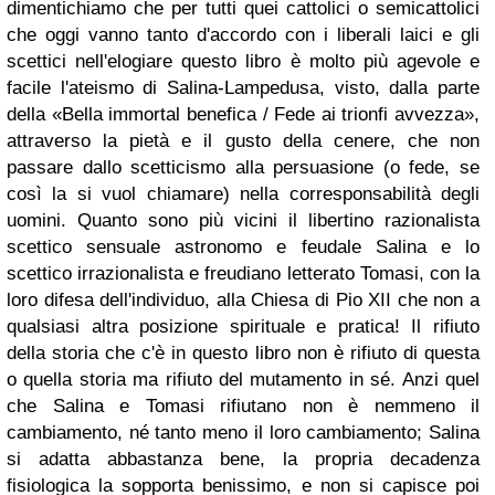
dimentichiamo che per tutti quei cattolici o semicattolici
che oggi vanno tanto d'accordo con i liberali laici e gli
scettici nell'elogiare questo libro è molto più agevole e
facile l'ateismo di Salina-Lampedusa, visto, dalla parte
della «Bella immortal benefica / Fede ai trionfi avvezza»,
attraverso la pietà e il gusto della cenere, che non
passare dallo scetticismo alla persuasione (o fede, se
così la si vuol chiamare) nella corresponsabilità degli
uomini. Quanto sono più vicini il libertino razionalista
scettico sensuale astronomo e feudale Salina e lo
scettico irrazionalista e freudiano letterato Tomasi, con la
loro difesa dell'individuo, alla Chiesa di Pio XII che non a
qualsiasi altra posizione spirituale e pratica! Il rifiuto
della storia che c'è in questo libro non è rifiuto di questa
o quella storia ma rifiuto del mutamento in sé. Anzi quel
che Salina e Tomasi rifiutano non è nemmeno il
cambiamento, né tanto meno il loro cambiamento; Salina
si adatta abbastanza bene, la propria decadenza
fisiologica la sopporta benissimo, e non si capisce poi