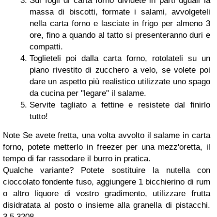
Sui fogli di carta forno dividete in parti uguali la
massa di biscotti, formate i salami, avvolgeteli
nella carta forno e lasciate in frigo per almeno 3
ore, fino a quando al tatto si presenteranno duri e
compatti.
Toglieteli poi dalla carta forno, rotolateli su un
piano rivestito di zucchero a velo, se volete poi
dare un aspetto più realistico utilizzate uno spago
da cucina per "legare" il salame.
Servite tagliato a fettine e resistete dal finirlo
tutto!
Note Se avete fretta, una volta avvolto il salame in carta
forno, potete metterlo in freezer per una mezz'oretta, il
tempo di far rassodare il burro in pratica.
Qualche variante? Potete sostituire la nutella con
cioccolato fondente fuso, aggiungere 1 bicchierino di rum
o altro liquore di vostro gradimento, utilizzare frutta
disidratata al posto o insieme alla granella di pistacchi.
3.5.3208