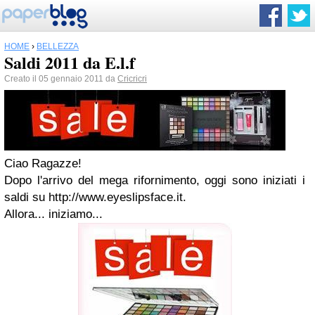
HOME
›
BELLEZZA
Saldi 2011 da E.l.f
Creato il 05 gennaio 2011 da
Cricricri
Ciao Ragazze!
Dopo l'arrivo del
mega rifornimento
, oggi sono iniziati i
saldi su http://www.eyeslipsface.it.
Allora... iniziamo...