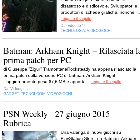
disastroso e disdicevole. Sviluppatori e
produttori di schede grafiche, nonché il..
Leggere il seguito
Da
Edoedo77
TECNOLOGIA
VIDEOGIOCHI
,
Batman: Arkham Knight – Rilasciata l
prima patch per PC
di Giuseppe "Zigur" TramontanaRocksteady ha appena rilasciato la
prima patch della versione PC di Batman: Arkham Knight.
L’aggiornamento pesa 67,6 MB e apporta...
Leggere il seguito
Da
Videogiochi
GADGET
TECNOLOGIA
VIDEOGIOCHI
,
,
PSN Weekly - 27 giugno 2015 -
Rubrica
Una valanga di nuovi giochi su
PlayStation Store, da Batman: Arkham