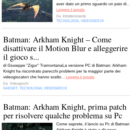
aver dato un primo sguardo un paio di...
Leggere il seguito
Da
Intrattenimento
TECNOLOGIA
VIDEOGIOCHI
,
Batman: Arkham Knight – Come
disattivare il Motion Blur e alleggerire
il gioco s...
di Giuseppe "Zigur" TramontanaLa versione PC di Batman: Arkham
Knight ha riscontrato parecchi problemi per la maggior parte dei
videogiocatori che hanno scelto...
Leggere il seguito
Da
Videogiochi
GADGET
TECNOLOGIA
VIDEOGIOCHI
,
,
Batman: Arkham Knight, prima patch
per risolvere qualche problema su Pc
Come saprete, il lancio su Pc di Batman
Arkham Knight è stato a dir poco