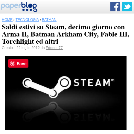
HOME
›
TECNOLOGIA
›
BATMAN
Saldi estivi su Steam, decimo giorno con
Arma II, Batman Arkham City, Fable III,
Torchlight ed altri
Creato il 22 luglio 2012 da
Edoedo77
Save