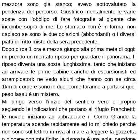
mezzora sono già stanco; avevo sottovalutato la
pendenza del percorso. Giustifico mentalmente le varie
soste con l’obbligo di fare fotografie al gigante che
incombe sopra di me. Lo stomaco non è in forma, non
capisco se sono le due colazioni (abbondanti) o i diversi
piatti di fritto misto della sera precedente.
Dopo circa 1 ora e mezza giungo alla prima meta di oggi:
mi prendo un meritato riposo per guardare il panorama. Il
riposo diventa una sosta lunghissima, tanto che iniziano
ad arrivare le prime cabine cariche di escursionisti ed
arrampicatori: ne vedo alcuni che hanno con se circa
1km di corde e sono in due, come faranno a portarsi quel
peso lassù è un mistero.
Mi dirigo verso l’inizio del sentiero vero e proprio
seguendo le indicazioni che portano al rifugio Franchetti;
le nuvole iniziano ad abbracciare il Corno Grande la
temperatura scende rapidamente ed io mi chiedo perché
non sono sul lettino in riva al mare a leggere la gazzetta
o giocare con mia figlia; la risposta è una sola: passione