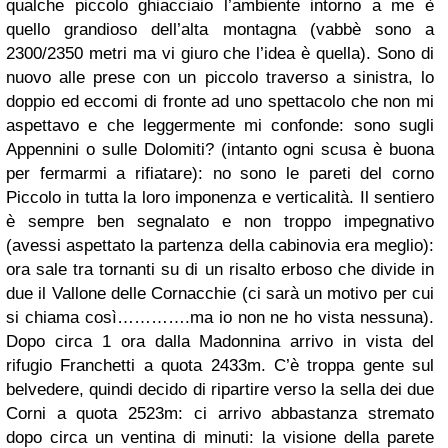
qualche piccolo ghiacciaio l’ambiente intorno a me è
quello grandioso dell’alta montagna (vabbè sono a
2300/2350 metri ma vi giuro che l’idea è quella). Sono di
nuovo alle prese con un piccolo traverso a sinistra, lo
doppio ed eccomi di fronte ad uno spettacolo che non mi
aspettavo e che leggermente mi confonde: sono sugli
Appennini o sulle Dolomiti? (intanto ogni scusa è buona
per fermarmi a rifiatare): no sono le pareti del corno
Piccolo in tutta la loro imponenza e verticalità. Il sentiero
è sempre ben segnalato e non troppo impegnativo
(avessi aspettato la partenza della cabinovia era meglio):
ora sale tra tornanti su di un risalto erboso che divide in
due il Vallone delle Cornacchie (ci sarà un motivo per cui
si chiama così………….ma io non ne ho vista nessuna).
Dopo circa 1 ora dalla Madonnina arrivo in vista del
rifugio Franchetti a quota 2433m. C’è troppa gente sul
belvedere, quindi decido di ripartire verso la sella dei due
Corni a quota 2523m: ci arrivo abbastanza stremato
dopo circa un ventina di minuti: la visione della parete