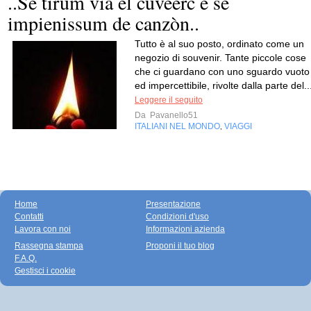
..Se tirum via el cuveerc e se
impienissum de canzòn..
Tutto è al suo posto, ordinato come un
negozio di souvenir. Tante piccole cose
che ci guardano con uno sguardo vuoto
ed impercettibile, rivolte dalla parte del..
Leggere il seguito
Da
Pavanello51
ITALIANI NEL MONDO
VIAGGI
,
Home
Presentazione
Contatti
Condizioni d'uso
Lavora con noi
Informazioni azienda
Rassegna stampa
Proponi il tuo blog
F.A.Q.
Gestisci i cookie