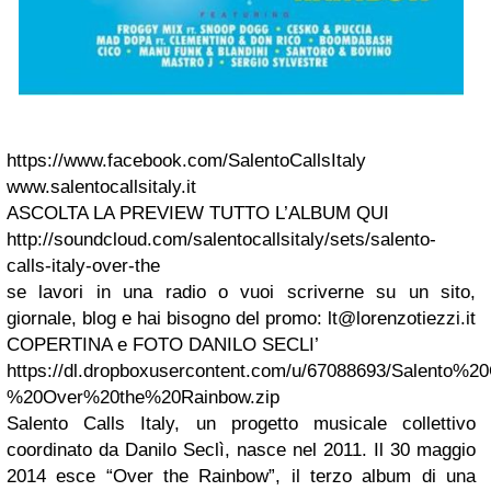
https://www.facebook.com/SalentoCallsItaly
www.salentocallsitaly.it
ASCOLTA LA PREVIEW TUTTO L’ALBUM QUI
http://soundcloud.com/salentocallsitaly/sets/salento-
calls-italy-over-the
se lavori in una radio o vuoi scriverne su un sito,
giornale, blog e hai bisogno del promo:
lt@lorenzotiezzi.it
COPERTINA e FOTO DANILO SECLI’
https://dl.dropboxusercontent.com/u/67088693/Salento%2
%20Over%20the%20Rainbow.zip
Salento Calls Italy, un progetto musicale collettivo
coordinato da Danilo Seclì, nasce nel 2011. Il 30 maggio
2014 esce “Over the Rainbow”, il terzo album di una