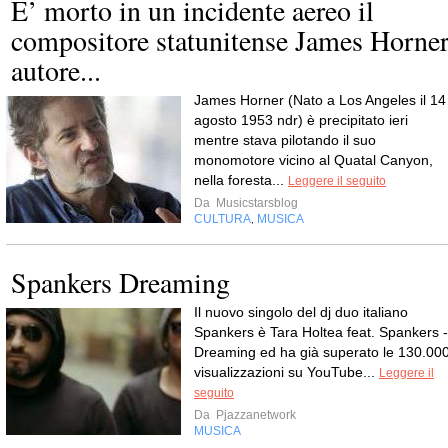
E’ morto in un incidente aereo il
compositore statunitense James Horne
autore...
James Horner (Nato a Los Angeles il 14
agosto 1953 ndr) è precipitato ieri
mentre stava pilotando il suo
monomotore vicino al Quatal Canyon,
nella foresta...
Leggere il seguito
Da
Musicstarsblog
CULTURA
MUSICA
,
Spankers Dreaming
Il nuovo singolo del dj duo italiano
Spankers è Tara Holtea feat. Spankers -
Dreaming ed ha già superato le 130.00
visualizzazioni su YouTube...
Leggere il
seguito
Da
Pjazzanetwork
MUSICA