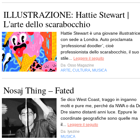
ILLUSTRAZIONE: Hattie Stewart |
L'arte dello scarabocchio
Hattie Stewart è una giovane illustratric
con sede a Londra. Auto proclamata
‘professional doodler’, cioè
professionista dello scarabocchio, il suo
stile...
Leggere il seguito
Da
Osso Magazine
ARTE
CULTURA
MUSICA
,
,
Nosaj Thing – Fated
Se dico West Coast, traggo in inganno
molti e pure me, perché da NWA o da Dr
Dre siamo distanti anni luce. Eppure le
coordinate geografiche sono quelle ma
il...
Leggere il seguito
Da
Iyezine
MUSICA