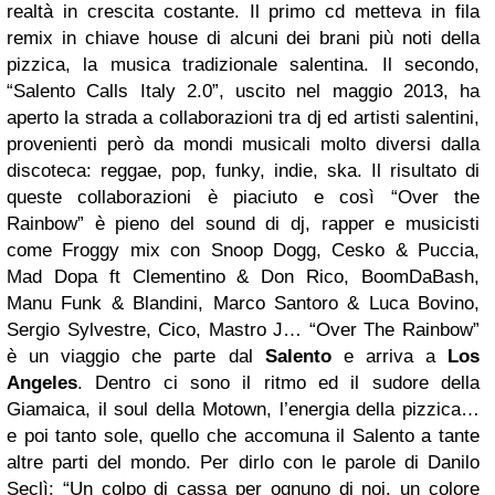
realtà in crescita costante. Il primo cd metteva in fila
remix in chiave house di alcuni dei brani più noti della
pizzica, la musica tradizionale salentina. Il secondo,
“Salento Calls Italy 2.0”, uscito nel maggio 2013, ha
aperto la strada a collaborazioni tra dj ed artisti salentini,
provenienti però da mondi musicali molto diversi dalla
discoteca: reggae, pop, funky, indie, ska. Il risultato di
queste collaborazioni è piaciuto e così “Over the
Rainbow” è pieno del sound di dj, rapper e musicisti
come Froggy mix con Snoop Dogg, Cesko & Puccia,
Mad Dopa ft Clementino & Don Rico, BoomDaBash,
Manu Funk & Blandini, Marco Santoro & Luca Bovino,
Sergio Sylvestre, Cico, Mastro J… “Over The Rainbow”
è un viaggio che parte dal
Salento
e arriva a
Los
Angeles
. Dentro ci sono il ritmo ed il sudore della
Giamaica, il soul della Motown, l’energia della pizzica…
e poi tanto sole, quello che accomuna il Salento a tante
altre parti del mondo. Per dirlo con le parole di Danilo
Seclì: “Un colpo di cassa per ognuno di noi, un colore