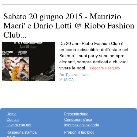
Sabato 20 giugno 2015 - Maurizio
Macri' e Dario Lotti @ Riobo Fashion
Club...
Da 20 anni Riobo Fashion Club è
un`icona indiscutibile dell`estate nel
Salento. I suoi party sono sempre
eleganti, sempre dedicati a chi vuol
vivere le notti...
Leggere il seguito
Da
Pjazzanetwork
MUSICA
Home
Presentazione
Contatti
Condizioni d'uso
Lavora con noi
Informazioni azienda
Rassegna stampa
Proponi il tuo blog