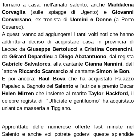
Tornano a casa, nell'amato salento, anche
Maddalena
Corvaglia
(sulle spiagge di Ugento) e
Giovanni
Conversano
, ex tronista di
Uomini e Donne
(a Porto
Cesareo).
A questi vanno ad aggiungersi i tanti volti noti che hanno
addirittura deciso di acquistare casa in provincia di
Lecce: da
Giuseppe Bertolucci
a
Cristina Comencini
,
da
Gérard Depardieu
a
Diego Abatantuono
, dal regista
Gabriele Salvatores
, alla cantante
Gianna Nannini
, dall
´attore
Riccardo Scamarcio
al cantante
Simon le Bon
.
E poi ancora:
Raul Bova
che ha acquistato Palazzo
Papaleo a Bagnolo del
Salento
e l'attrice e premio Oscar
Helen Mirren
che insieme al marito
Taylor Hackford
, il
celebre regista di “Ufficiale e gentiluomo” ha acquistato
un'antica masseria a Tiggiano.
Approfittate delle numerose offerte last minute nel
Salento e anche voi potrete godervi queste splendide