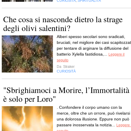
CURIOSITÀ
SPIRITUALITÀ
,
Che cosa si nasconde dietro la strage
degli olivi salentini?
Alberi spesso secolari sono sradicati,
bruciati, nel migliore dei casi scapitozzat
per tentare di arginare la diffusione del
batterio Xylella fastidiosa,...
Leggere il
seguito
Da
Straker
CURIOSITÀ
"Sbrighiamoci a Morire, l’Immortalità
è solo per Loro"
. Confondere il corpo umano con la
merce, oltre che un orrore, può rivelarsi
una dolorosa illusione. Eppure non può
passare inosservata la notizia...
Leggere i