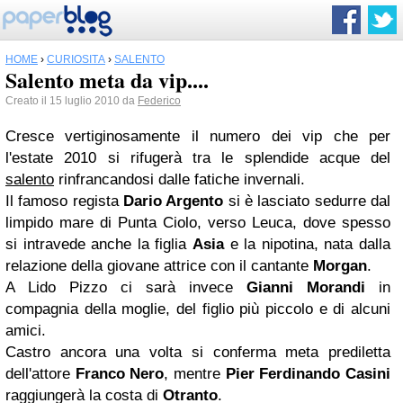
HOME
›
CURIOSITÀ
›
SALENTO
Salento meta da vip....
Creato il 15 luglio 2010 da
Federico
Cresce vertiginosamente il numero dei vip che per
l'estate 2010 si rifugerà tra le splendide acque del
salento
rinfrancandosi dalle fatiche invernali.
Il famoso regista
Dario Argento
si è lasciato sedurre dal
limpido mare di Punta Ciolo, verso Leuca, dove spesso
si intravede anche la figlia
Asia
e la nipotina, nata dalla
relazione della giovane attrice con il cantante
Morgan
.
A Lido Pizzo ci sarà invece
Gianni Morandi
in
compagnia della moglie, del figlio più piccolo e di alcuni
amici.
Castro ancora una volta si conferma meta prediletta
dell'attore
Franco Nero
, mentre
Pier Ferdinando Casini
raggiungerà la costa di
Otranto
.