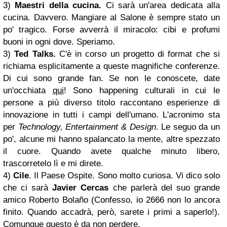
3)
Maestri della cucina.
Ci sarà un'area dedicata alla
cucina. Davvero. Mangiare al Salone è sempre stato un
po' tragico. Forse avverrà il miracolo: cibi e profumi
buoni in ogni dove. Speriamo.
3)
Ted Talks.
C'è in corso un progetto di format che si
richiama esplicitamente a queste magnifiche conferenze.
Di cui sono grande fan. Se non le conoscete, date
un'occhiata
qui
! Sono happening culturali in cui le
persone a più diverso titolo raccontano esperienze di
innovazione in tutti i campi dell'umano. L'acronimo sta
per
Technology, Entertainment & Design
. Le seguo da un
po', alcune mi hanno spalancato la mente, altre spezzato
il cuore. Quando avete qualche minuto libero,
trascorretelo lì e mi direte.
4)
Cile
. Il Paese Ospite. Sono molto curiosa. Vi dico solo
che ci sarà
Javier Cercas
che parlerà del suo grande
amico Roberto Bola
ñ
o (Confesso, io 2666 non lo ancora
finito. Quando accadrà, però, sarete i primi a saperlo!).
Comunque questo è da non perdere.