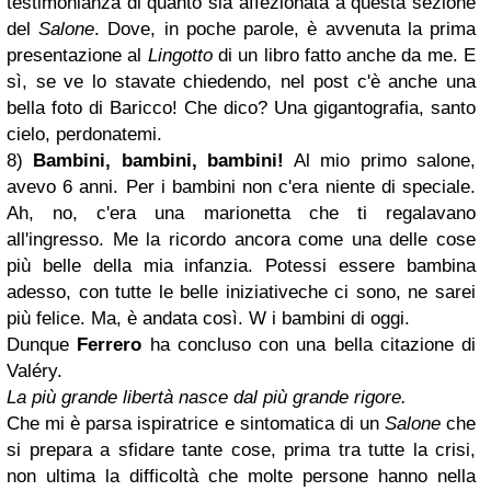
testimonianza di quanto sia affezionata a questa sezione
del
Salone
. Dove, in poche parole, è avvenuta la prima
presentazione al
Lingotto
di un libro fatto anche da me. E
sì, se ve lo stavate chiedendo, nel post c'è anche una
bella foto di Baricco! Che dico? Una gigantografia, santo
cielo, perdonatemi.
8)
Bambini, bambini, bambini!
Al mio primo salone,
avevo 6 anni. Per i bambini non c'era niente di speciale.
Ah, no, c'era una marionetta che ti regalavano
all'ingresso. Me la ricordo ancora come una delle cose
più belle della mia infanzia. Potessi essere bambina
adesso, con tutte le belle iniziativeche ci sono, ne sarei
più felice. Ma, è andata così. W i bambini di oggi.
Dunque
Ferrero
ha concluso con una bella citazione di
Valéry.
La più grande libertà nasce dal più grande rigore.
Che mi è parsa ispiratrice e sintomatica di un
Salone
che
si prepara a sfidare tante cose, prima tra tutte la crisi,
non ultima la difficoltà che molte persone hanno nella