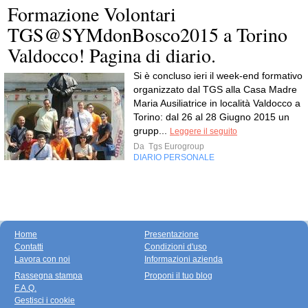
Formazione Volontari
TGS@SYMdonBosco2015 a Torino
Valdocco! Pagina di diario.
Si è concluso ieri il week-end formativo
organizzato dal TGS alla Casa Madre
Maria Ausiliatrice in località Valdocco a
Torino: dal 26 al 28 Giugno 2015 un
grupp...
Leggere il seguito
Da
Tgs Eurogroup
DIARIO PERSONALE
Home
Presentazione
Contatti
Condizioni d'uso
Lavora con noi
Informazioni azienda
Rassegna stampa
Proponi il tuo blog
F.A.Q.
Gestisci i cookie