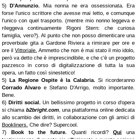
5)
D'Annunzio.
Mia nonna ne era ossessionata. Era
forse l'unico scrittore che avesse mai letto, e comunque
l'unico con quel trasporto. (mentre mio nonno leggeva e
rileggeva continuamente Rigoni Stern: che curiosa
famiglia, vero?). Al punto che non posso dimenticare una
proverbiale gita a Gardone Riviera a rimirare per ore e
ore il
Vittoriale.
Ammetto che non è mai stato il mio idolo,
però va detto che è imprescindibile, e che c'è un progetto
pazzesco in corso di digitalizzazione di tutta la sua
opera, un fatto così sinestetico!
5)
La Regione Ospite è la
Calabria
.
Si ricorderanno
Corrado Alvaro
e Stefano D'Arrigo, molto importante.
Bene.
6)
Diritti social.
Un bellissimo progetto in corso d'opera
si chiama
b2bright.com
, una piattaforma online dedicata
allo scambio dei diritti, in collaborazione con gli amici di
Bookliners.
Che dire? Supercool.
7)
Book to the future.
Quanti ricordi?
Qui
una