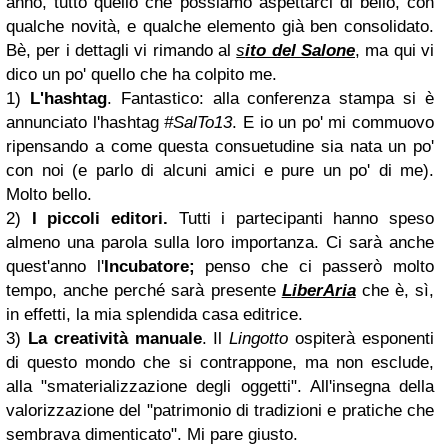
anno, tutto quello che possiamo aspettarci di bello, con
qualche novità, e qualche elemento già ben consolidato.
Bè, per i dettagli vi rimando al
s
ito del Salone
, ma qui vi
dico un po' quello che ha colpito me.
1)
L'hashtag
. Fantastico: alla conferenza stampa si è
annunciato l'hashtag
#SalTo13
. E io un po' mi commuovo
ripensando a come questa consuetudine sia nata un po'
con noi (e parlo di alcuni amici e pure un po' di me).
Molto bello.
2)
I piccoli editori.
Tutti i partecipanti hanno speso
almeno una parola sulla loro importanza. Ci sarà anche
quest'anno l'
Incubatore;
penso che ci passerò molto
tempo, anche perché sarà presente
LiberAria
che è, sì,
in effetti, la mia splendida casa editrice.
3)
La creatività manuale
. Il
Lingotto
ospiterà esponenti
di questo mondo che si contrappone, ma non esclude,
alla "smaterializzazione degli oggetti". All'insegna della
valorizzazione del "patrimonio di tradizioni e pratiche che
sembrava dimenticato". Mi pare giusto.