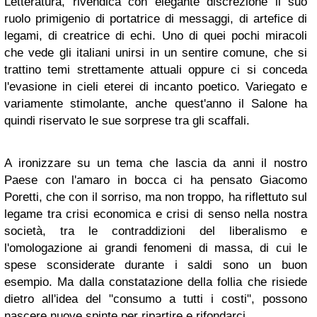
Letteratura, rivendica con elegante discrezione il suo
ruolo primigenio di portatrice di messaggi, di artefice di
legami, di creatrice di echi. Uno di quei pochi miracoli
che vede gli italiani unirsi in un sentire comune, che si
trattino temi strettamente attuali oppure ci si conceda
l'evasione in cieli eterei di incanto poetico. Variegato e
variamente stimolante, anche quest'anno il Salone ha
quindi riservato le sue sorprese tra gli scaffali.
A ironizzare su un tema che lascia da anni il nostro
Paese con l'amaro in bocca ci ha pensato Giacomo
Poretti, che con il sorriso, ma non troppo, ha riflettuto sul
legame tra crisi economica e crisi di senso nella nostra
società, tra le contraddizioni del liberalismo e
l'omologazione ai grandi fenomeni di massa, di cui le
spese sconsiderate durante i saldi sono un buon
esempio. Ma dalla constatazione della follia che risiede
dietro all'idea del "consumo a tutti i costi", possono
nascere nuove spinte per ripartire e rifondarci.