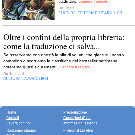
traduttivo.
Leggere il seguito
Da
Thais
CULTURA
EDITORIA E STAMPA
LIBRI
,
,
Oltre i confini della propria libreria:
come la traduzione ci salva...
Se osserviamo con onestà la pila di volumi che giace sul nostro
comodino o scorriamo le classifiche dei bestseller settimanali,
noteremo quasi sicurament...
Leggere il seguito
Da
Nicolasit
CULTURA
LAVORO
LIBRI
,
,
Home
Presentazione
Contatti
Condizioni d'uso
Lavora con noi
Informazioni azienda
Rassegna stampa
Proponi il tuo blog