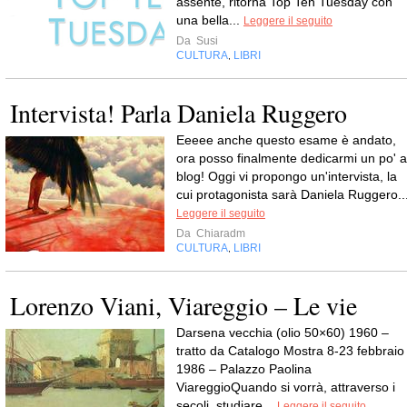
assente, ritorna Top Ten Tuesday con
una bella...
Leggere il seguito
Da
Susi
CULTURA
LIBRI
,
Intervista! Parla Daniela Ruggero
Eeeee anche questo esame è andato,
ora posso finalmente dedicarmi un po' a
blog! Oggi vi propongo un'intervista, la
cui protagonista sarà Daniela Ruggero...
Leggere il seguito
Da
Chiaradm
CULTURA
LIBRI
,
Lorenzo Viani, Viareggio – Le vie
Darsena vecchia (olio 50×60) 1960 –
tratto da Catalogo Mostra 8-23 febbraio
1986 – Palazzo Paolina
ViareggioQuando si vorrà, attraverso i
secoli, studiare...
Leggere il seguito