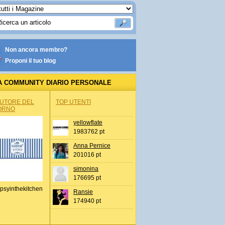
Non ancora membro?
Proponi il tuo blog
A COMMUNITY DIARIO PERSONALE
AUTORE DEL
TOP UTENTI
ORNO
yellowflate
1983762 pt
Anna Pernice
201016 pt
simonina
176695 pt
psyinthekitchen
Ransie
174940 pt