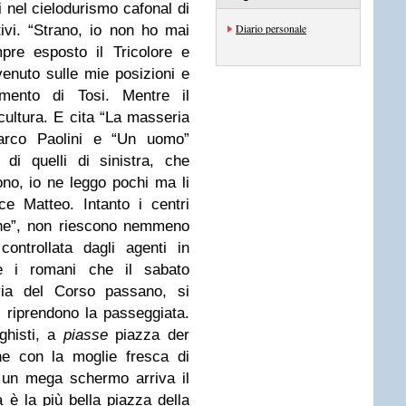
 nel cielodurismo cafonal di
Diario personale
ivi. “Strano, io non ho mai
re esposto il Tricolore e
venuto sulle mie posizioni e
mmento di Tosi. Mentre il
 cultura. E cita “La masseria
 Marco Paolini e “Un uomo”
 di quelli di sinistra, che
cono, io ne leggo pochi ma li
ce Matteo. Intanto i centri
cche”, non riescono nemmeno
ontrollata dagli agenti in
e i romani che il sabato
via del Corso passano, si
 riprendono la passeggiata.
eghisti, a
piasse
piazza der
ne con la moglie fresca di
a un mega schermo arriva il
 è la più bella piazza della