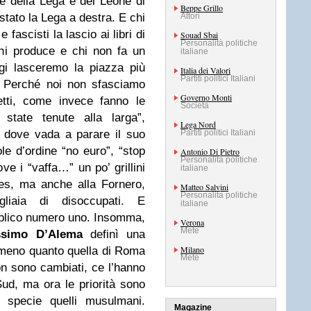
re della Lega e del Leone di
Beppe Grillo
tato la Lega a destra. E chi
Attori
 fascisti la lascio ai libri di
Souad Sbai
Personalità politiche
chi produce e chi non fa un
italiane
ggi lasceremo la piazza più
Italia dei Valori
Partiti politici Italiani
. Perché noi non sfasciamo
Governo Monti
tti, come invece fanno le
Società
state tenute alla larga”,
Lega Nord
 dove vada a parare il suo
Partiti politici Italiani
ole d’ordine “no euro”, “stop
Antonio Di Pietro
Personalità politiche
ove i “vaffa…” un po’ grillini
italiane
lles, ma anche alla Fornero,
Matteo Salvini
Personalità politiche
liaia di disoccupati. E
italiane
blico numero uno. Insomma,
Verona
Mete
simo D’Alema
definì una
Milano
Almeno quanto quella di Roma
Mete
non sono cambiati, ce l’hanno
ud, ma ora le priorità sono
, specie quelli musulmani.
Magazine