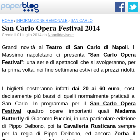
HOME
›
INFORMAZIONE REGIONALE
›
SAN CARLO
San Carlo Opera Festival 2014
Creato il 01 luglio 2014 da
Napolidavivere
Grandi novità al
Teatro di
San Carlo
di Napol
i. Il
Massimo napoletano ci presenta “
San Carlo Opera
Festival
”: una serie di spettacoli che si svolgeranno, per
la prima volta, nei fine settimana estivi ed a prezzi ridotti.
I biglietti costeranno infatti
dai 20 ai 60 euro
, costi
decisamente più bassi di quelli normalmente praticati al
San Carlo. In programma per il
San Carlo Opera
Festival
quattro opere importanti quali
Madama
Butterfly
di Giacomo Puccini, in una particolare edizione
di Pippo Delbono, poi la
Cavalleria Rusticana
sempre
per la regia di Pippo Delbono, ed ancora
Zorba il