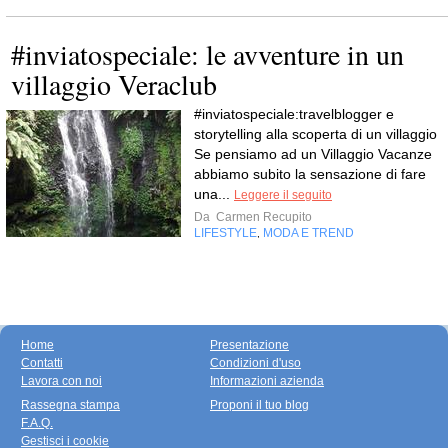
#inviatospeciale: le avventure in un
villaggio Veraclub
#inviatospeciale:travelblogger e
storytelling alla scoperta di un villaggio
Se pensiamo ad un Villaggio Vacanze
abbiamo subito la sensazione di fare
una...
Leggere il seguito
Da
Carmen Recupito
LIFESTYLE
MODA E TREND
,
Home
Presentazione
Contatti
Condizioni d'uso
Lavora con noi
Informazioni azienda
Rassegna stampa
Proponi il tuo blog
F.A.Q.
Gestisci i cookie