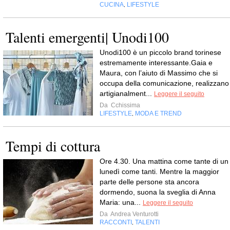
CUCINA
LIFESTYLE
,
Talenti emergenti| Unodi100
Unodi100 è un piccolo brand torinese
estremamente interessante.Gaia e
Maura, con l’aiuto di Massimo che si
occupa della comunicazione, realizzano
artigianalment...
Leggere il seguito
Da
Cchissima
LIFESTYLE
MODA E TREND
,
Tempi di cottura
Ore 4.30. Una mattina come tante di un
lunedì come tanti. Mentre la maggior
parte delle persone sta ancora
dormendo, suona la sveglia di Anna
Maria: una...
Leggere il seguito
Da
Andrea Venturotti
RACCONTI
TALENTI
,