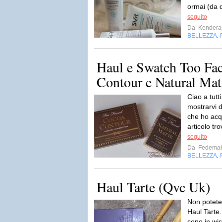
ormai (da q
seguito
Da
Kendera
BELLEZZA
,
Haul e Swatch Too Fac
Contour e Natural Matt
Ciao a tutt
mostrarvi 
che ho acq
articolo tr
seguito
Da
Fedema
BELLEZZA
,
Haul Tarte (Qvc Uk)
Non potete 
Haul Tarte.
sono in wis