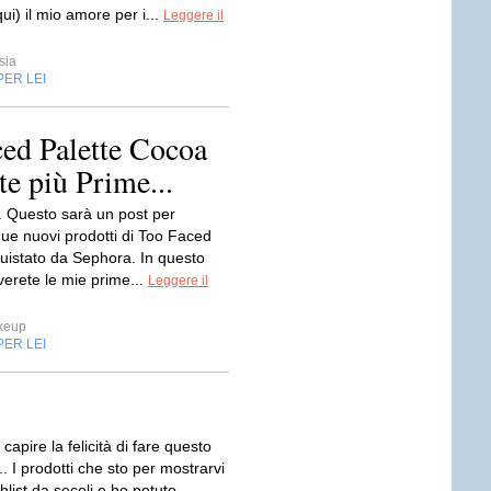
ui) il mio amore per i...
Leggere il
sia
PER LEI
ed Palette Cocoa
e più Prime...
i. Questo sarà un post per
due nuovi prodotti di Too Faced
uistato da Sephora. In questo
overete le mie prime...
Leggere il
keup
PER LEI
capire la felicità di fare questo
.. I prodotti che sto per mostrarvi
hlist da secoli e ho potuto