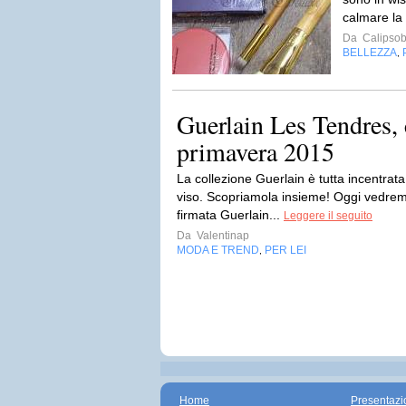
calmare la
Da
Calipsob
BELLEZZA
,
Guerlain Les Tendres, 
primavera 2015
La collezione Guerlain è tutta incentrata 
viso. Scopriamola insieme! Oggi vedremo
firmata Guerlain...
Leggere il seguito
Da
Valentinap
MODA E TREND
PER LEI
,
Home
Presentazi