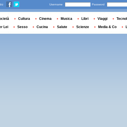
 su
Username
Password
ocietà
Cultura
Cinema
Musica
Libri
Viaggi
Tecnol
er Lei
Sesso
Cucina
Salute
Scienze
Media & Co