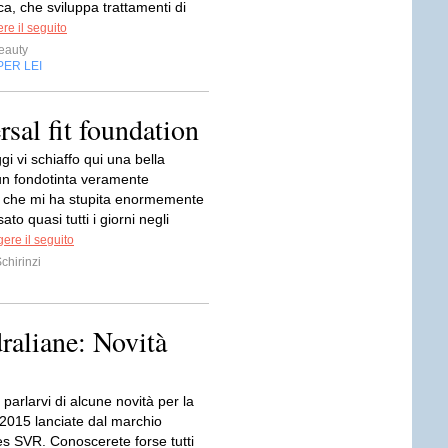
a, che sviluppa trattamenti di
re il seguito
eauty
PER LEI
rsal fit foundation
i vi schiaffo qui una bella
un fondotinta veramente
 che mi ha stupita enormemente
to quasi tutti i giorni negli
ere il seguito
chirinzi
aliane: Novità
 parlarvi di alcune novità per la
2015 lanciate dal marchio
es SVR. Conoscerete forse tutti