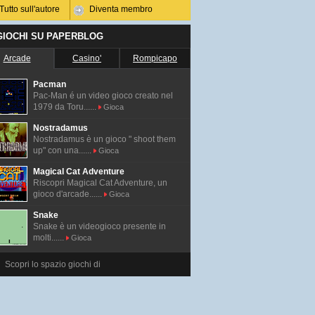
Tutto sull'autore
Diventa membro
 GIOCHI SU PAPERBLOG
Arcade
Casino'
Rompicapo
Pacman
Pac-Man é un video gioco creato nel
1979 da Toru......
Gioca
Nostradamus
Nostradamus è un gioco " shoot them
up" con una......
Gioca
Magical Cat Adventure
Riscopri Magical Cat Adventure, un
gioco d'arcade......
Gioca
Snake
Snake è un videogioco presente in
molti......
Gioca
Scopri lo spazio giochi di