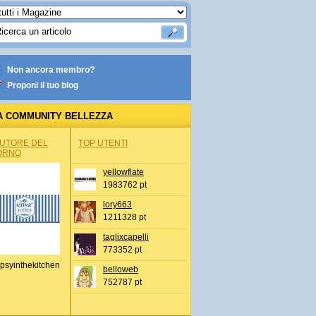
Non ancora membro?
Proponi il tuo blog
A COMMUNITY BELLEZZA
AUTORE DEL
TOP UTENTI
ORNO
yellowflate
1983762 pt
lory663
1211328 pt
taglixcapelli
773352 pt
psyinthekitchen
belloweb
752787 pt