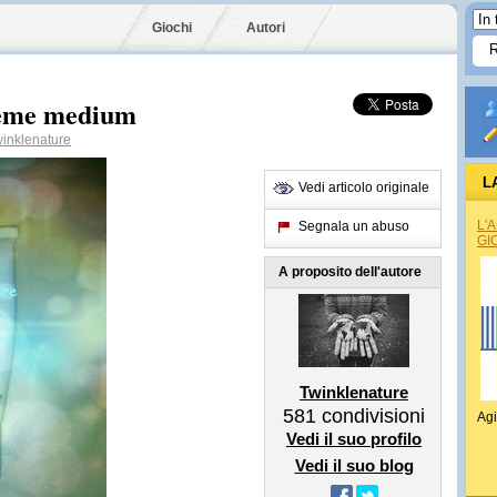
Giochi
Autori
reme medium
inklenature
L
Vedi articolo originale
L'
Segnala un abuso
GI
A proposito dell'autore
Twinklenature
581
condivisioni
Agi
Vedi il suo profilo
Vedi il suo blog