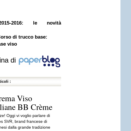
15-2016: le novità
orso di trucco base:
ase viso
ina di
icoli :
rema Viso
aliane BB Crème
e! Oggi vi voglio parlare di
es SVR, brand francese di
si dalla grande tradizione