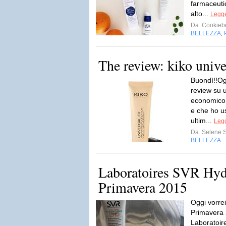
farmaceutic
alto...
Legge
Da
Cookieb
BELLEZZA
,
The review: kiko unive
Buondì!!Ogg
review su 
economico
e che ho usa
ultim...
Legg
Da
Selene S
BELLEZZA
Laboratoires SVR Hydr
Primavera 2015
Oggi vorrei
Primavera 
Laboratoir