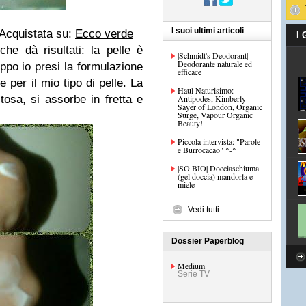
I suoi ultimi articoli
lAcquistata su:
Ecco verde
I
he dà risultati: la pelle è
|Schmidt's Deodorant| -
Deodorante naturale ed
oppo io presi la formulazione
efficace
e per il mio tipo di pelle. La
Haul Naturisimo:
sa, si assorbe in fretta e
Antipodes, Kimberly
Sayer of London, Organic
Surge, Vapour Organic
Beauty!
Piccola intervista: "Parole
e Burrocacao" ^-^
|SO BIO| Docciaschiuma
(gel doccia) mandorla e
miele
Vedi tutti
Dossier Paperblog
Medium
Serie TV