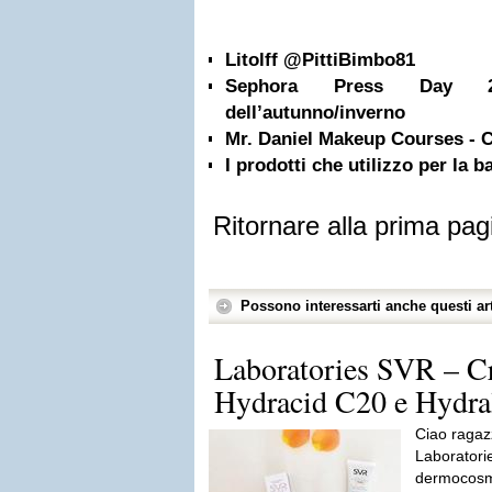
Litolff @PittiBimbo81
Sephora Press Day 20
dell’autunno/inverno
Mr. Daniel Makeup Courses - C
I prodotti che utilizzo per la b
Ritornare alla prima pag
Possono interessarti anche questi art
Laboratories SVR – C
Hydracid C20 e Hydr
Ciao ragazz
Laboratori
dermocosme