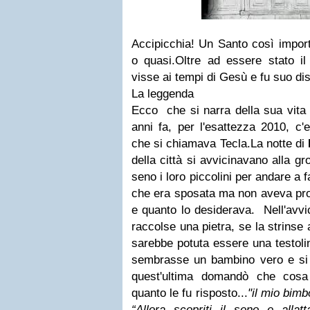
Accipicchia! Un Santo così impor
o quasi.
Oltre ad essere stato il 
visse ai tempi di Gesù e fu suo di
La leggenda
Ecco che si narra della sua vita 
anni fa, per l'esattezza 2010, c
che si chiamava Tecla.
La notte di
della città si avvicinavano alla gr
seno i loro piccolini per andare a f
che era sposata ma non aveva prov
e quanto lo desiderava. Nell'avvic
raccolse una pietra, se la strinse
sarebbe potuta essere una testoli
sembrasse un bambino vero e si
quest'ultima domandò che cosa
quanto le fu risposto...
"il mio bimb
“Allora scopriti il seno e allatt