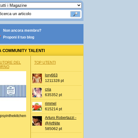
Non ancora membro?
Proponi il tuo blog
A COMMUNITY TALENTI
AUTORE DEL
TOP UTENTI
ORNO
lory663
1211328 pt
cria
635352 pt
rimmel
615214 pt
psyinthekitchen
Arturo Robertazzi -
@ArtNite
585062 pt