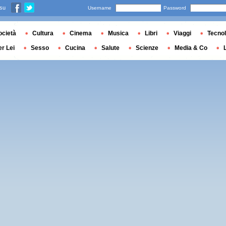
 su
Username
Password
ocietà
Cultura
Cinema
Musica
Libri
Viaggi
Tecnol
er Lei
Sesso
Cucina
Salute
Scienze
Media & Co