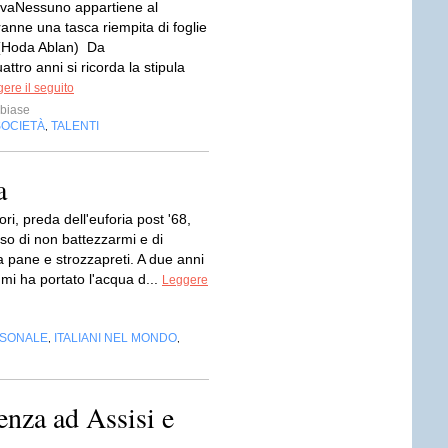
livaNessuno appartiene al
anne una tasca riempita di foglie
e(Hoda Ablan) Da
ttro anni si ricorda la stipula
ere il seguito
biase
SOCIETÀ
TALENTI
,
a
ori, preda dell'euforia post '68,
so di non battezzarmi e di
a pane e strozzapreti. A due anni
mi ha portato l'acqua d...
Leggere
RSONALE
ITALIANI NEL MONDO
,
,
enza ad Assisi e