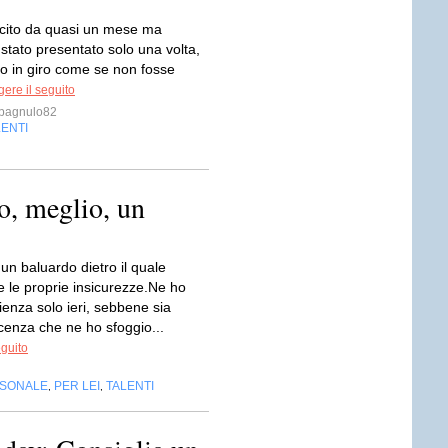
uscito da quasi un mese ma
stato presentato solo una volta,
do in giro come se non fosse
ere il seguito
pagnulo82
LENTI
o, meglio, un
è un baluardo dietro il quale
 le proprie insicurezze.Ne ho
enza solo ieri, sebbene sia
cenza che ne ho sfoggio...
eguito
RSONALE
PER LEI
TALENTI
,
,