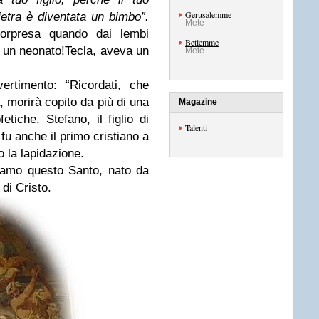
Gerusalemme
ietra è diventata un bimbo”.
Mete
sorpresa quando dai lembi
Betlemme
i un neonato!
Tecla, aveva un
Mete
ertimento:
“Ricordati, che
 morirà copito da più di una
Magazine
tiche. Stefano, il figlio di
Talenti
fu anche il primo cristiano a
o la lapidazione.
giamo questo Santo, nato da
 di Cristo.