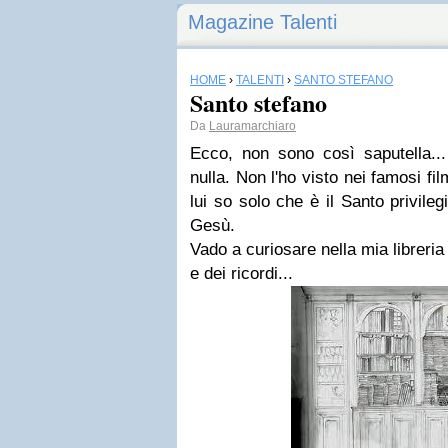
Magazine Talenti
HOME
›
TALENTI
›
SANTO STEFANO
Santo stefano
Da
Lauramarchiaro
Ecco, non sono così saputella..
nulla. Non l'ho visto nei famosi film
lui so solo che è il Santo privile
Gesù.
Vado a curiosare nella mia libreria
e dei ricordi...