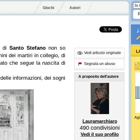
Giochi
Autori
. di
Santo Stefano
non so
L
Vedi articolo originale
ini dei martiri in collegio, di
giato che segue la nascita di
L'
Segnala un abuso
GI
A proposito dell'autore
 delle informazioni, dei sogni
Agi
Lauramarchiaro
490
condivisioni
Vedi il suo profilo