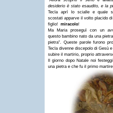
desiderio è stato esaudito, e la p
Tecla aprì lo scialle e quale 
scostati apparve il volto placido d
figlio!
miracolo
!
Ma Maria proseguì con un avv
questo bambino nato da una pietra,
pietra”.
Queste parole furono profe
Tecla divenne discepolo
di Gesù e 
subire il martirio, proprio attravers
Il giorno dopo Natale noi festeg
una pietra e che fu il primo martire