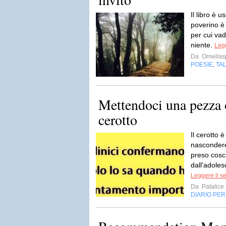
Il libro è 
poverino è 
per cui va
niente.
Legg
Da
Ornellas
POESIE
TA
,
Mettendoci una pezza 
cerotto
Il cerotto 
nascondere
preso cosci
dall'adoles
Leggere il s
Da
Patalice
DIARIO PE