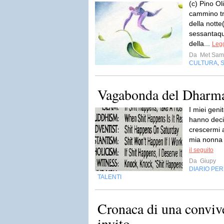
(c) Pino O
cammino tr
della nott
sessantaqua
della...
Legg
Da
Met Sam
CULTURA
,
Vagabonda del Dharm
I miei genit
hanno deci
crescermi 
mia nonna 
il seguito
Da
Giupy
DIARIO PE
TALENTI
Cronaca di una conviv
invito