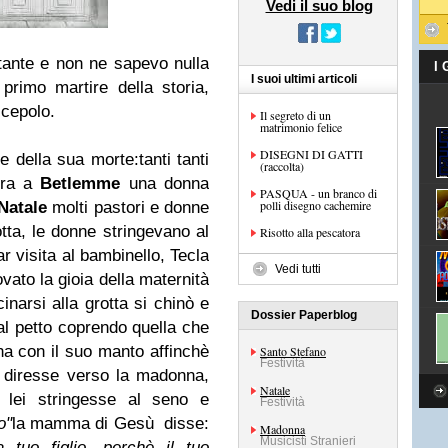
Vedi il suo blog
tante e non ne sapevo nulla
I
I suoi ultimi articoli
primo martire della storia,
scepolo.
Il segreto di un
matrimonio felice
DISEGNI DI GATTI
e della sua morte:
tanti tanti
(raccolta)
'era a
Betlemme
una donna
PASQUA - un branco di
polli disegno cachemire
Natale
molti pastori e donne
otta, le donne stringevano al
Risotto alla pescatora
ar visita al bambinello, Tecla
Vedi tutti
ato la gioia della maternità
inarsi alla grotta si chinò e
Dossier Paperblog
 al petto coprendo quella che
na con il suo manto affinchè
Santo Stefano
Festività
 diresse verso la madonna,
Natale
 lei stringesse al seno e
Festività
o"
la mamma di Gesù disse:
Madonna
Musicisti Stranieri
a tuo figlio, perchè il tuo