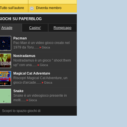
Tutto sull'autore
Diventa membro
 GIOCHI SU PAPERBLOG
Arcade
Casino'
Rompicapo
Pacman
Pac-Man é un video gioco creato nel
1979 da Toru......
Gioca
Nostradamus
Nostradamus è un gioco " shoot them
up" con una......
Gioca
Magical Cat Adventure
Riscopri Magical Cat Adventure, un
gioco d'arcade......
Gioca
Snake
Snake è un videogioco presente in
molti......
Gioca
Scopri lo spazio giochi di