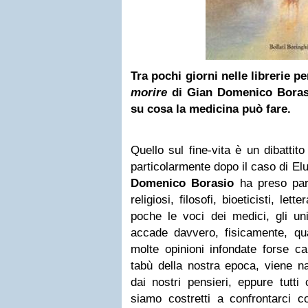
Tra pochi giorni nelle librerie p
morire
di Gian Domenico Borasi
su cosa la medicina può fare.
Quello sul fine-vita è un dibattito
particolarmente dopo il caso di El
Domenico Borasio
ha preso part
religiosi, filosofi, bioeticisti, le
poche le voci dei medici, gli un
accade davvero, fisicamente, q
molte opinioni infondate forse c
tabù della nostra epoca, viene na
dai nostri pensieri, eppure tutti
siamo costretti a confrontarci c