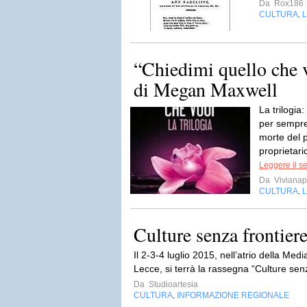
Da
Rox186
CULTURA
L
,
“Chiedimi quello che v
di Megan Maxwell
La trilogia
per sempre
morte del 
proprietari
Leggere il s
Da
Vivianap
CULTURA
L
,
Culture senza frontier
Il 2-3-4 luglio 2015, nell’atrio della Med
Lecce, si terrà la rassegna “Culture sen
Da
Studioartesia
CULTURA
INFORMAZIONE REGIONALE
,