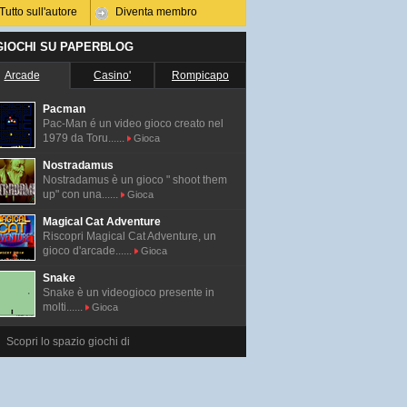
Tutto sull'autore
Diventa membro
 GIOCHI SU PAPERBLOG
Arcade
Casino'
Rompicapo
Pacman
Pac-Man é un video gioco creato nel
1979 da Toru......
Gioca
Nostradamus
Nostradamus è un gioco " shoot them
up" con una......
Gioca
Magical Cat Adventure
Riscopri Magical Cat Adventure, un
gioco d'arcade......
Gioca
Snake
Snake è un videogioco presente in
molti......
Gioca
Scopri lo spazio giochi di