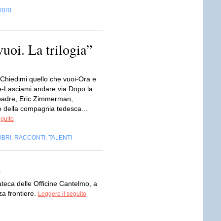
IBRI
uoi. La trilogia”
: Chiedimi quello che vuoi-Ora e
-Lasciami andare via Dopo la
padre, Eric Zimmerman,
o della compagnia tedesca...
eguito
IBRI
RACCONTI
TALENTI
,
,
e
iateca delle Officine Cantelmo, a
za frontiere.
Leggere il seguito