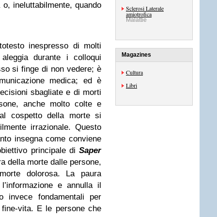
 o, ineluttabilmente, quando
Sclerosi Laterale
amiotrofica
Malattie
totesto inespresso di molti
Magazines
e aleggia durante i colloqui
o si finge di non vedere; è
Cultura
comunicazione medica; ed è
Libri
ecisioni sbagliate e di morti
rsone, anche molto colte e
, al cospetto della morte si
lmente irrazionale. Questo
uanto insegna come conviene
obiettivo principale di
Saper
ura della morte dalle persone,
morte dolorosa. La paura
l’informazione e annulla il
o invece fondamentali per
 fine-vita. E le persone che