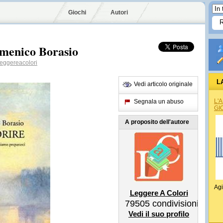
Giochi
Autori
menico Borasio
eggereacolori
L
Vedi articolo originale
L'
Segnala un abuso
GI
A proposito dell'autore
Agi
Leggere A Colori
79505
condivisioni
Vedi il suo profilo