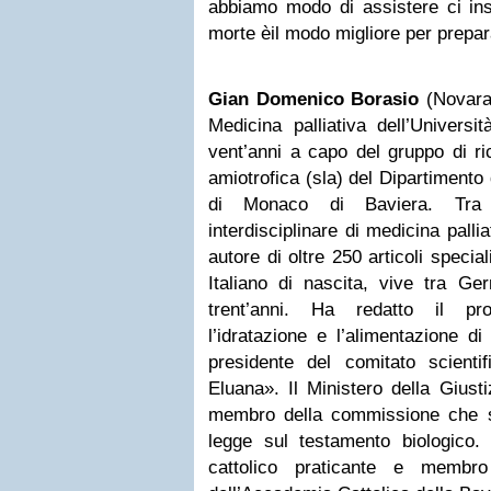
abbiamo modo di assistere ci ins
morte èil modo migliore per prepara
Gian Domenico Borasio
(Novara
Medicina palliati­va dell’Univers
vent’anni a capo del gruppo di ric
amiotrofica (sla) del Diparti­mento
di Mo­naco di Baviera. Tra 
interdisciplinare di medicina palli
autore di oltre 250 arti­coli special
Italiano di nascita, vive tra Ge
trent’anni. Ha redatto il pro
l’idratazione e l’a­limentazione 
presidente del comitato scientif
Eluana». Il Ministero della Giust
membro della commissione che sta
legge sul testamento biologico
cattolico prati­cante e membro