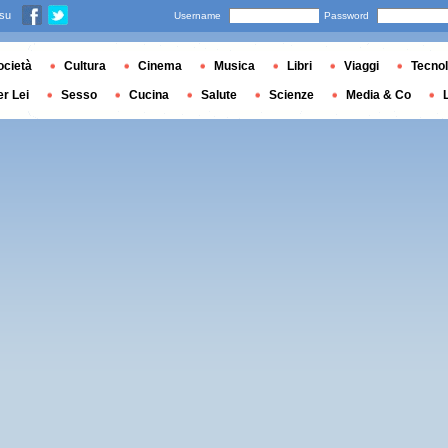
 su
Username
Password
ocietà
Cultura
Cinema
Musica
Libri
Viaggi
Tecnol
er Lei
Sesso
Cucina
Salute
Scienze
Media & Co