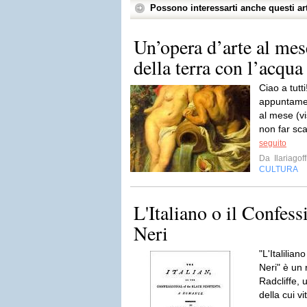
Possono interessarti anche questi art
Un’opera d’arte al mes
della terra con l’acqua
Ciao a tutt
appuntamen
al mese (v
non far sc
seguito
Da
Ilariagof
CULTURA
L'Italiano o il Confess
Neri
"L'Italilian
Neri" è un
Radcliffe, 
della cui vi