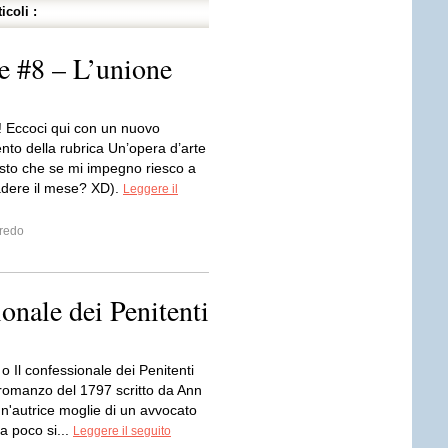
icoli :
e #8 – L’unione
i! Eccoci qui con un nuovo
to della rubrica Un’opera d’arte
isto che se mi impegno riesco a
adere il mese? XD).
Leggere il
fredo
ionale dei Penitenti
o o Il confessionale dei Penitenti
 romanzo del 1797 scritto da Ann
un'autrice moglie di un avvocato
ta poco si...
Leggere il seguito