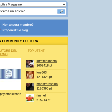
Non ancora membro?
Proponi il tuo blog
A COMMUNITY CULTURA
AUTORE DEL
TOP UTENTI
ORNO
intrattenimento
1608418 pt
lory663
1211328 pt
maestrarosalba
1126395 pt
psyinthekitchen
rimmel
615214 pt