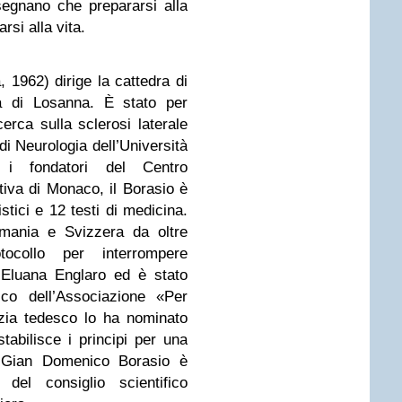
egnano che prepararsi alla
rsi alla vita.
, 1962) dirige la cattedra di
ità di Losanna. È stato per
erca sulla sclerosi laterale
 di Neurologia dell’Università
i fondatori del Centro
ativa di Monaco, il Borasio è
istici e 12 testi di medicina.
rmania e Sviz­zera da oltre
­tocollo per interrompere
di Eluana Englaro ed è stato
ico dell’As­sociazione «Per
izia tedesco lo ha nominato
bilisce i principi per una
. Gian Domenico Borasio è
 del consiglio scientifico