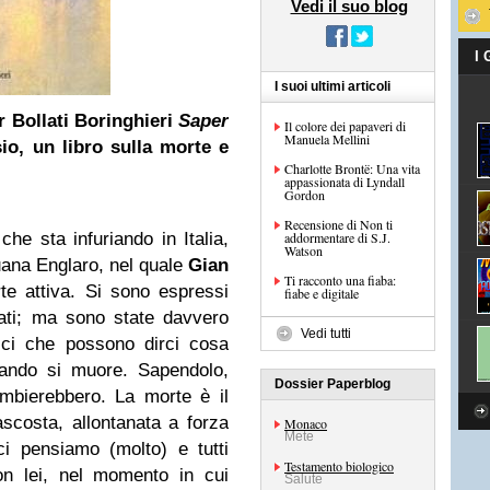
Vedi il suo blog
I
I suoi ultimi articoli
er Bollati Boringhieri
Saper
Il colore dei papaveri di
Manuela Mellini
o, un libro sulla morte e
Charlotte Brontë: Una vita
appassionata di Lyndall
Gordon
Recensione di Non ti
 che sta infuriando in Italia,
addormentare di S.J.
Watson
uana Englaro, nel quale
Gian
Ti racconto una fiaba:
e attiva. Si sono espressi
fiabe e digitale
tterati; ma sono state davvero
Vedi tutti
ici che possono dirci cosa
uando si muore. Sapendolo,
Dossier Paperblog
ambierebbero. La morte è il
scosta, allontanata a forza
Monaco
Mete
 ci pensiamo (molto) e tutti
Testamento biologico
on lei, nel momento in cui
Salute