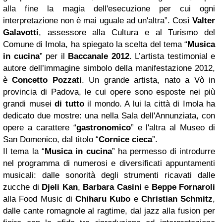
alla fine la magia dell'esecuzione per cui ogni
interpretazione non è mai uguale ad un'altra”. Così
Valter
Galavotti
, assessore alla Cultura e al Turismo del
Comune di Imola, ha spiegato la scelta del tema “
Musica
in cucina
” per il
Baccanale 2012
.
L’artista testimonial e
autore dell’immagine simbolo della manifestazione 2012,
è
Concetto Pozzati
.
Un grande artista, nato a Vò in
provincia di Padova, le cui opere sono esposte nei più
grandi musei
di tutto
il mondo.
A lui la città di Imola ha
dedicato due mostre: una nella Sala dell'Annunziata, con
opere a carattere “
gastronomico
” e l'altra al Museo di
San Domenico, dal titolo “
Cornice cieca
”.
Il tema la “
Musica in cucina
” ha permesso di introdurre
nel programma di numerosi e diversificati appuntamenti
musicali: dalle sonorità degli strumenti ricavati dalle
zucche di
Djeli Kan
,
Barbara Casini
e
Beppe Fornaroli
alla Food Music di
Chiharu Kubo
e
Christian Schmitz
,
dalle cante romagnole al ragtime, dal jazz alla fusion per