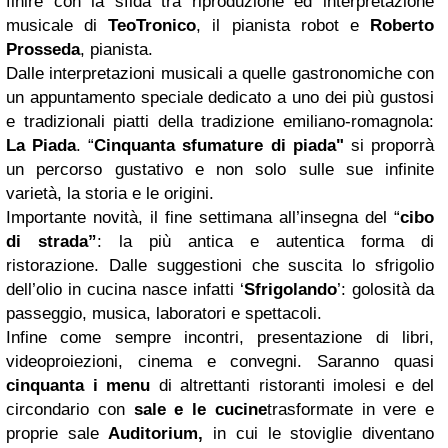
finire con la sfida tra riproduzione ed interpretazione
musicale di
TeoTronico
, il pianista robot e
Roberto
Prosseda
, pianista.
Dalle interpretazioni musicali a quelle gastronomiche con
un appuntamento speciale dedicato a uno dei più gustosi
e tradizionali piatti della tradizione emiliano-romagnola:
La Piada
. “
Cinquanta sfumature di piada"
si proporrà
un percorso gustativo e non solo sulle sue infinite
varietà, la storia e le origini.
Importante novità, il fine settimana all’insegna del “
cibo
di strada”
:
la più antica e autentica forma di
ristorazione. Dalle suggestioni che suscita lo sfrigolio
dell’olio in cucina nasce infatti ‘
Sfrigolando
’: golosità da
passeggio, musica, laboratori e spettacoli.
Infine come sempre incontri, presentazione di libri,
videoproiezioni, cinema e convegni.
Saranno quasi
cinquanta i menu
di altrettanti ristoranti imolesi e del
circondario con
sale e le cucine
trasformate in vere e
proprie sale
Auditorium
,
in cui le stoviglie diventano