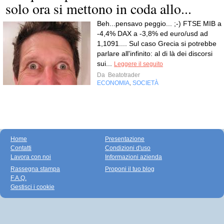
solo ora si mettono in coda allo...
Beh...pensavo peggio... ;-) FTSE MIB a
-4,4% DAX a -3,8% ed euro/usd ad
1,1091.... Sul caso Grecia si potrebbe
parlare all'infinito: al di là dei discorsi
sui...
Leggere il seguito
Da
Beatotrader
ECONOMIA
SOCIETÀ
,
Home
Presentazione
Contatti
Condizioni d'uso
Lavora con noi
Informazioni azienda
Rassegna stampa
Proponi il tuo blog
F.A.Q.
Gestisci i cookie