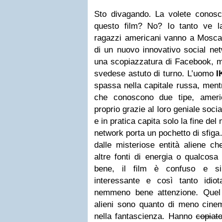
Sto divagando. La volete conos
questo film? No? Io tanto ve l
ragazzi americani vanno a Mosca 
di un nuovo innovativo social net
una scopiazzatura di Facebook, ma
svedese astuto di turno. L’uomo
I
spassa nella capitale russa, ment
che conoscono due tipe, americ
proprio grazie al loro geniale soc
e in pratica capita solo la fine de
network porta un pochetto di sfig
dalle misteriose entità aliene che
altre fonti di energia o qualcosa
bene, il film è confuso e s
interessante e così tanto idi
nemmeno bene attenzione. Quel
alieni sono quanto di meno cinem
nella fantascienza. Hanno
copiat