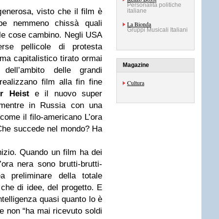
Personalità politiche
generosa, visto che il film è
italiane
bbe nemmeno chissà quali
La Bionda
Gruppi Musicali Italiani
e le cose cambino. Negli USA
rse pellicole di protesta
a capitalistico tirato ormai
Magazine
o dell’ambito delle grandi
ealizzano film alla fin fine
Cultura
r Heist
e il nuovo super
entre in Russia con una
come il filo-americano L’ora
 Che succede nel mondo? Ha
inizio. Quando un film ha dei
L’ora nera sono brutti-brutti-
a preliminare della totale
che di idee, del progetto. E
intelligenza quasi quanto lo è
e non “ha mai ricevuto soldi