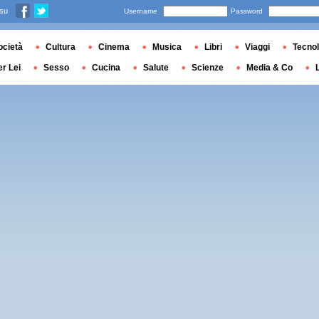
 su
Username
Password
ocietà
Cultura
Cinema
Musica
Libri
Viaggi
Tecnol
er Lei
Sesso
Cucina
Salute
Scienze
Media & Co