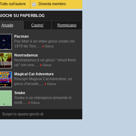
Tutto sull'autore
Diventa membro
 GIOCHI SU PAPERBLOG
Arcade
Casino'
Rompicapo
Pacman
Pac-Man é un video gioco creato nel
1979 da Toru......
Gioca
Nostradamus
Nostradamus è un gioco " shoot them
up" con una......
Gioca
Magical Cat Adventure
Riscopri Magical Cat Adventure, un
gioco d'arcade......
Gioca
Snake
Snake è un videogioco presente in
molti......
Gioca
Scopri lo spazio giochi di