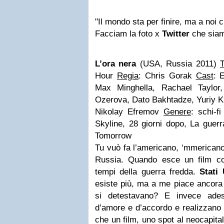
"Il mondo sta per finire, ma a noi 
Facciam la foto x
Twitter
che siam
L’ora nera
(USA, Russia 2011)
T
Hour
Regia
: Chris Gorak
Cast
: 
Max Minghella, Rachael Taylor
Ozerova, Dato Bakhtadze, Yuriy K
Nikolay Efremov
Genere
: schi-f
Skyline, 28 giorni dopo, La guer
Tomorrow
Tu vuò fa l’americano, ‘mmericano
Russia. Quando esce un film co
tempi della guerra fredda.
Stati 
esiste più, ma a me piace ancora
si detestavano? E invece ade
d’amore e d’accordo e realizzano p
che un film, uno spot al neocapita