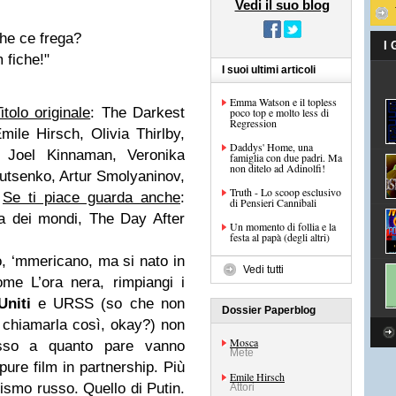
Vedi il suo blog
che ce frega?
I
 fiche!"
I suoi ultimi articoli
Emma Watson e il topless
itolo originale
: The Darkest
poco top e molto less di
Regression
Emile Hirsch, Olivia Thirlby,
Daddys' Home, una
, Joel Kinnaman, Veronika
famiglia con due padri. Ma
non ditelo ad Adinolfi!
utsenko, Artur Smolyaninov,
Truth - Lo scoop esclusivo
i
Se ti piace guarda anche
:
di Pensieri Cannibali
ra dei mondi, The Day After
Un momento di follia e la
festa al papà (degli altri)
, ‘mmericano, ma si nato in
Vedi tutti
me L’ora nera, rimpiangi i
Uniti
e URSS (so che non
Dossier Paperblog
 chiamarla così, okay?) non
Mosca
sso a quanto pare vanno
Mete
ure film in partnership. Più
Emile Hirsch
lismo russo. Quello di Putin.
Attori