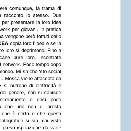
cere comunque, la trama di
a racconto lo stesso. Due
per presentare la loro idea
work per giovani, in pratica
 vengono però fottuti dallo
KEA
copia loro l’idea e se la
re loro si deprimono. Fino a
ane pure loro, incontrate
ial network. Poco tempo dopo
l mondo. Mi sa che ‘sto social
a… Mosca viene attaccata da
 si nutrono di elettricità e
 del genere, non si capisce
inceramente è così poco
ota che uno non ci presta
 che è certo è che questi
atografico si sia mai visto
o
preso ispirazione da varie