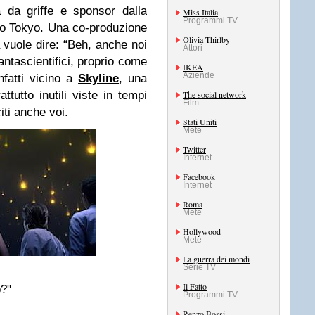
 da griffe e sponsor dalla
Miss Italia
Programmi TV
C o Tokyo. Una co-produzione
Olivia Thirlby
vuole dire: “Beh, anche noi
Attori
antascientifici, proprio come
IKEA
Aziende
infatti vicino a
Skyline
, una
attutto inutili viste in tempi
The social network
Film
iti anche voi.
Stati Uniti
Mete
Twitter
Internet
Facebook
Internet
Roma
Mete
Hollywood
Mete
La guerra dei mondi
Serie TV
Il Fatto
o?"
Programmi TV
Renzo Bossi