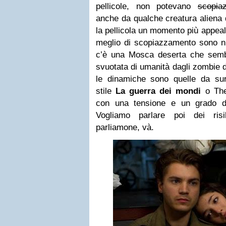
pellicole, non potevano
scopia
anche da qualche creatura aliena
la pellicola un momento più appeali
meglio di scopiazzamento sono nu
c’è una Mosca deserta che semb
svuotata di umanità dagli zombie di
le dinamiche sono quelle da survi
stile
La guerra dei mondi
o The
con una tensione e un grado di
Vogliamo parlare poi dei risib
parliamone, và.