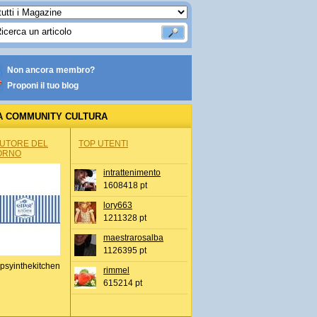
Non ancora membro?
Proponi il tuo blog
A COMMUNITY CULTURA
AUTORE DEL
TOP UTENTI
ORNO
intrattenimento
1608418 pt
lory663
1211328 pt
maestrarosalba
1126395 pt
psyinthekitchen
rimmel
615214 pt