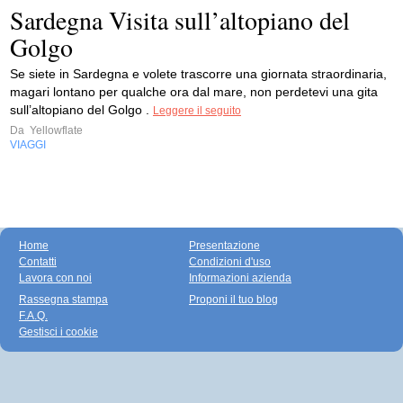
Sardegna Visita sull’altopiano del
Golgo
Se siete in Sardegna e volete trascorre una giornata straordinaria,
magari lontano per qualche ora dal mare, non perdetevi una gita
sull’altopiano del Golgo .
Leggere il seguito
Da
Yellowflate
VIAGGI
Home
Presentazione
Contatti
Condizioni d'uso
Lavora con noi
Informazioni azienda
Rassegna stampa
Proponi il tuo blog
F.A.Q.
Gestisci i cookie