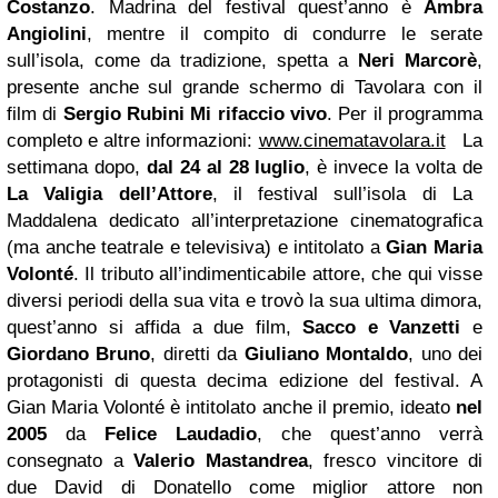
Costanzo
. Madrina del festival quest’anno è
Ambra
Angiolini
, mentre il compito di condurre le serate
sull’isola, come da tradizione, spetta a
Neri Marcorè
,
presente anche sul grande schermo di Tavolara con il
film di
Sergio Rubini
Mi rifaccio vivo
. Per il programma
completo e altre informazioni:
www.cinematavolara.it
La
settimana dopo,
dal 24 al 28 luglio
, è invece la volta de
La Valigia dell’Attore
, il festival sull’isola di La
Maddalena dedicato all’interpretazione cinematografica
(ma anche teatrale e televisiva) e intitolato a
Gian Maria
Volonté
. Il tributo all’indimenticabile attore, che qui visse
diversi periodi della sua vita e trovò la sua ultima dimora,
quest’anno si affida a due film,
Sacco e Vanzetti
e
Giordano Bruno
, diretti da
Giuliano Montaldo
, uno dei
protagonisti di questa decima edizione del festival. A
Gian Maria Volonté è intitolato anche il premio, ideato
nel
2005
da
Felice Laudadio
, che quest’anno verrà
consegnato a
Valerio Mastandrea
, fresco vincitore di
due David di Donatello come miglior attore non