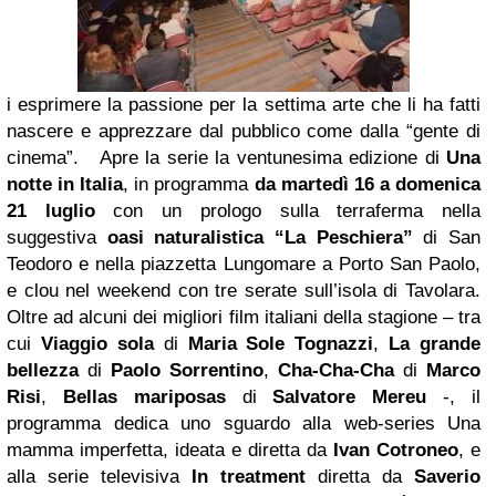
i esprimere la passione per la settima arte che li ha fatti
nascere e apprezzare dal pubblico come dalla “gente di
cinema”. Apre la serie la ventunesima edizione di
Una
notte in Italia
, in programma
da martedì 16 a domenica
21 luglio
con un prologo sulla terraferma nella
suggestiva
oasi naturalistica “La Peschiera”
di San
Teodoro e nella piazzetta Lungomare a Porto San Paolo,
e clou nel weekend con tre serate sull’isola di Tavolara.
Oltre ad alcuni dei migliori film italiani della stagione – tra
cui
Viaggio sola
di
Maria Sole
Tognazzi
,
La grande
bellezza
di
Paolo Sorrentino
,
Cha-Cha-Cha
di
Marco
Risi
,
Bellas mariposas
di
Salvatore Mereu
-, il
programma dedica uno sguardo alla web-series Una
mamma imperfetta, ideata e diretta da
Ivan Cotroneo
, e
alla serie televisiva
In treatment
diretta da
Saverio