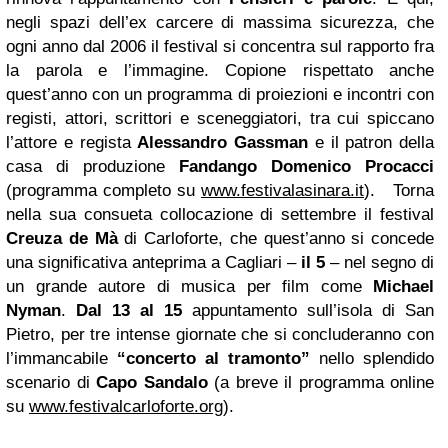
negli spazi dell’ex carcere di massima sicurezza, che
ogni anno dal 2006 il festival si concentra sul rapporto fra
la parola e l’immagine. Copione rispettato anche
quest’anno con un programma di proiezioni e incontri con
registi, attori, scrittori e sceneggiatori, tra cui spiccano
l’attore e regista
Alessandro Gassman
e il patron della
casa di produzione
Fandango Domenico Procacci
(programma completo su
www.festivalasinara.it
). Torna
nella sua consueta collocazione di settembre il festival
Creuza de Mà
di Carloforte, che quest’anno si concede
una significativa anteprima a Cagliari –
il 5
– nel segno di
un grande autore di musica per film come
Michael
Nyman
.
Dal 13 al 15
appuntamento sull’isola di San
Pietro, per tre intense giornate che si concluderanno con
l’immancabile
“concerto al tramonto”
nello splendido
scenario di
Capo Sandalo
(a breve il programma online
su
www.festivalcarloforte.org
).