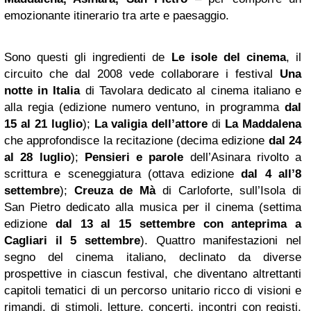
emozionante itinerario tra arte e paesaggio.
Sono questi gli ingredienti de
Le isole del cinema
, il
circuito che dal 2008 vede collaborare i festival
Una
notte in Italia
di Tavolara dedicato al cinema italiano e
alla regia (edizione numero ventuno, in programma
dal
15 al 21 luglio
);
La valigia dell’attore
di
La Maddalena
che approfondisce la recitazione (decima edizione
dal 24
al 28 luglio
);
Pensieri e parole
dell’Asinara rivolto a
scrittura e sceneggiatura (ottava edizione
dal 4 all’8
settembre
);
Creuza de Mà
di Carloforte, sull’Isola di
San Pietro dedicato alla musica per il cinema (settima
edizione
dal 13 al 15 settembre con anteprima a
Cagliari
il 5 settembre
). Quattro manifestazioni nel
segno del cinema italiano, declinato da diverse
prospettive in ciascun festival, che diventano altrettanti
capitoli tematici di un percorso unitario ricco di visioni e
rimandi, di stimoli, letture, concerti, incontri con registi,