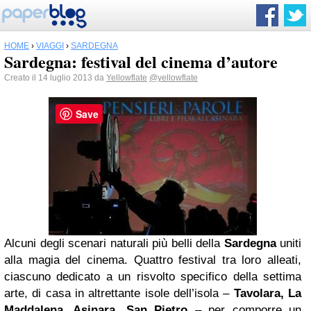
HOME
›
VIAGGI
›
SARDEGNA
Sardegna: festival del cinema d’autore
Creato il 14 luglio 2013 da
Yellowflate
@yellowflate
Save
Alcuni degli scenari naturali più belli della
Sardegna
uniti
alla magia del cinema. Quattro festival tra loro alleati,
ciascuno dedicato a un risvolto specifico della settima
arte, di casa in altrettante isole dell’isola –
Tavolara, La
Maddalena, Asinara, San Pietro
– per comporre un