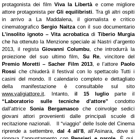
protagonista dei film
Viva la Libertà
e come migliore
attore protagonista per
Gli equilibristi
. Tra gli altri ospiti
in arrivo a La Maddalena, il giornalista e critico
cinematografico
Sergio Naitza
con il suo documentario
L’insolito ignoto – Vita acrobatica
di
Tiberio Murgia
che ha ottenuto la Menzione speciale ai Nastri d’argento
2013, il regista
Giovanni Columbu
, che introdurrà la
proiezione del suo ultimo film,
Su Re
, vincitore del
Premio Moretti – Sacher Film 2013
, e l’attore
Paolo
Rossi
che chiuderà il festival con lo spettacolo Tutti i
casini del mondo. Il calendario completo e dettagliato
della manifestazione è consultabile sul sito
www.valigiattore.it
. Intanto,
il 15 luglio
parte il
“Laboratorio sulle tecniche d’attore”
condotto
dall’attrice
Sonia Bergamasco
che coinvolge sedici
giovani attori provenienti dalle principali scuole di
recitazione nazionali. Il “viaggio” delle Isole del Cinema
riprende a settembre,
dal 4 all’8
, all’Asinara, dove si
rinnova l’appuntamento con
Pensieri e parole
. È qui,