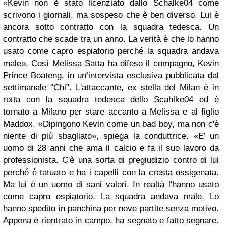
«Kevin non è stato licenziato dallo Schalke04 come
scrivono i giornali, ma sospeso che è ben diverso. Lui è
ancora sotto contratto con la squadra tedesca. Un
contratto che scade tra un anno. La verità è che lo hanno
usato come capro espiatorio perché la squadra andava
male». Così Melissa Satta ha difeso il compagno, Kevin
Prince Boateng, in un’intervista esclusiva pubblicata dal
settimanale "Chi". L'attaccante, ex stella del Milan è in
rotta con la squadra tedesca dello Scahlke04 ed è
tornato a Milano per stare accanto a Melissa e al figlio
Maddox. «Dipingono Kevin come un bad boy, ma non c'è
niente di più sbagliato», spiega la conduttrice. «E’ un
uomo di 28 anni che ama il calcio e fa il suo lavoro da
professionista. C'è una sorta di pregiudizio contro di lui
perché è tatuato e ha i capelli con la cresta ossigenata.
Ma lui è un uomo di sani valori. In realtà l'hanno usato
come capro espiatorio. La squadra andava male. Lo
hanno spedito in panchina per nove partite senza motivo.
Appena è rientrato in campo, ha segnato e fatto segnare.