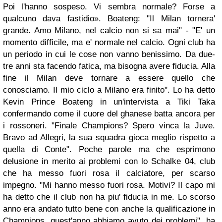
Poi l'hanno sospeso. Vi sembra normale? Forse a
qualcuno dava fastidio». Boateng: "Il Milan tornera'
grande. Amo Milano, nel calcio non si sa mai" - "E' un
momento difficile, ma e' normale nel calcio. Ogni club ha
un periodo in cui le cose non vanno benissimo. Da due-
tre anni sta facendo fatica, ma bisogna avere fiducia. Alla
fine il Milan deve tornare a essere quello che
conosciamo. Il mio ciclo a Milano era finito". Lo ha detto
Kevin Prince Boateng in un'intervista a Tiki Taka
confermando come il cuore del ghanese batta ancora per
i rossoneri. "Finale Champions? Spero vinca la Juve.
Bravo ad Allegri, la sua squadra gioca meglio rispetto a
quella di Conte". Poche parole ma che esprimono
delusione in merito ai problemi con lo Schalke 04, club
che ha messo fuori rosa il calciatore, per scarso
impegno. "Mi hanno messo fuori rosa. Motivi? Il capo mi
ha detto che il club non ha piu' fiducia in me. Lo scorso
anno era andato tutto bene con anche la qualificazione in
Champions, quest'anno abbiamo avuto dei problemi", ha