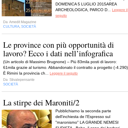
DOMENICA 5 LUGLIO 2015AREA
ARCHEOLOGICA, PARCO D...
Leggere il
seguito
Da
Amedit Magazine
CULTURA
SOCIETÀ
,
Le province con più opportunità di
lavoro? Ecco i dati nell’infografica
(Un articolo di Massimo Brugnone) – Più 83mila posti di lavoro:
61mila grazie al turismo. Abbandonato il contratto a progetto (-4.290)
È Rimini la provincia ch...
Leggere il seguito
Da
Stivalepensante
SOCIETÀ
La stirpe dei Maroniti/2
Pubblichiamo la seconda parte
dell'inchiesta de l'Espresso sul
"maronismo" LA GRANDE NEMESI