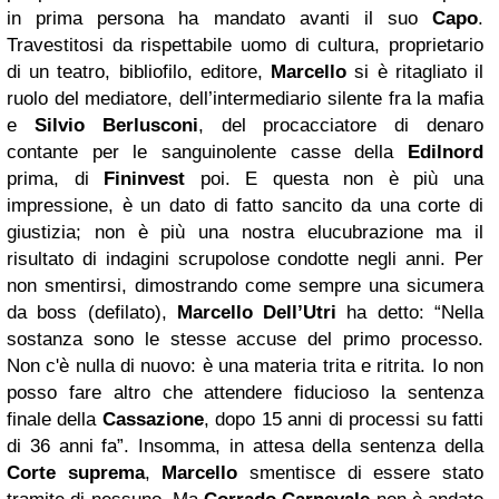
in prima persona ha mandato avanti il suo
Capo
.
Travestitosi da rispettabile uomo di cultura, proprietario
di un teatro, bibliofilo, editore,
Marcello
si è ritagliato il
ruolo del mediatore, dell’intermediario silente fra la mafia
e
Silvio Berlusconi
, del procacciatore di denaro
contante per le sanguinolente casse della
Edilnord
prima, di
Fininvest
poi. E questa non è più una
impressione, è un dato di fatto sancito da una corte di
giustizia; non è più una nostra elucubrazione ma il
risultato di indagini scrupolose condotte negli anni. Per
non smentirsi, dimostrando come sempre una sicumera
da boss (defilato),
Marcello Dell’Utri
ha detto: “Nella
sostanza sono le stesse accuse del primo processo.
Non c'è nulla di nuovo: è una materia trita e ritrita. Io non
posso fare altro che attendere fiducioso la sentenza
finale della
Cassazione
, dopo 15 anni di processi su fatti
di 36 anni fa”. Insomma, in attesa della sentenza della
Corte suprema
,
Marcello
smentisce di essere stato