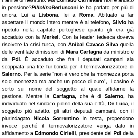
tramite di nessuno. Ma
Corrado
Carnevale
non è andato
in pensione?
Pillolina
Berlusconi
le ha parlato per più di
un’ora. Lui a
Lisbona
, lei a
Roma
. Abituato a far
aspettare il mondo intero mentre è al telefono,
Silvio
ha
ripetuto nella capitale portoghese quanto gli era già
accaduto con la
Merkel
. Con la leader tedesca doveva
risolvere la crisi turca, con
Anibal Cavaco Silva
quella
delle ventilate dimissioni di
Mara Carfagna
da ministro e
dal
Pdl
. È accaduto che fra i deputati campani sia
scoppiata una lite furibonda per il termovalorizzatore di
Salerno
. Per la serie “non è vero che la monnezza porta
solo monnezza ma anche un pacco di euro”, il casino è
sorto sul nome del soggetto al quale affidarne la
gestione. Mentre la
Carfagna,
che è di
Salerno
, ha
individuato nel sindaco pidino della sua città,
De Luca
, il
soggetto più adatto, gli altri deputati campani, con il
plurindagato
Nicola Sorrentino
in testa, propendono
invece perché il termovalorizzatore venga dato in
affidamento a
Edmondo Cirielli
, presidente del
Pdl
della