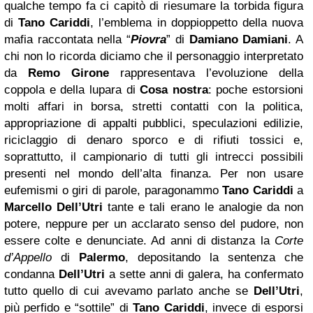
qualche tempo fa ci capitò di riesumare la torbida figura
di
Tano Cariddi
, l’emblema in doppioppetto della nuova
mafia raccontata nella “
Piovra
” di
Damiano Damiani
. A
chi non lo ricorda diciamo che il personaggio interpretato
da
Remo Girone
rappresentava l’evoluzione della
coppola e della lupara di
Cosa nostra
: poche estorsioni
molti affari in borsa, stretti contatti con la politica,
appropriazione di appalti pubblici, speculazioni edilizie,
riciclaggio di denaro sporco e di rifiuti tossici e,
soprattutto, il campionario di tutti gli intrecci possibili
presenti nel mondo dell’alta finanza. Per non usare
eufemismi o giri di parole, paragonammo
Tano Cariddi
a
Marcello Dell’Utri
tante e tali erano le analogie da non
potere, neppure per un acclarato senso del pudore, non
essere colte e denunciate. Ad anni di distanza la
Corte
d’Appello
di
Palermo
, depositando la sentenza che
condanna
Dell’Utri
a sette anni di galera, ha confermato
tutto quello di cui avevamo parlato anche se
Dell’Utri
,
più perfido e “sottile” di
Tano Cariddi
, invece di esporsi