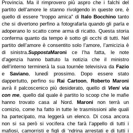
Provincia. Ma il rimprovero più aspro che i falchi del
partito dell’amore le stanno rivolgendo in queste ore, è
quello di essere “troppo amica” di
Italo Bocchino
tanto
che si divertono perfino a fotografarla quando gli parla e
adoperano lo scatto come arma di ricatto. Questa storia
conferma quanto da tempo è sotto gli occhi di tutti. Nel
partito dell’amore è consentito solo l’amore, l’amicizia è
di sinistra.
Supposta
Maroni
ce l’ha fatta, le note
d’agenzia hanno battuto la notizia che il ministro
dell’interno terminerà la sua tournée televisiva da
Fazio
e
Saviano
, lunedì prossimo. Dopo essere stato
dappertutto, perfino su
Rai Cartoon
,
Roberto
Maroni
avrà il palcoscenico più desiderato, quello di
Vieni via
con me
, quello dal quale è partito lo scoop che le mafie
hanno trovato casa al Nord.
Maroni
non terrà un
comizio, come ha fatto in tutte le trasmissioni alle quali
ha partecipato, ma leggerà un elenco.
Di cosa ancora
non si sa però si vocifera che farà l’appello di tutti i
mafiosi, camorristi e figli di ‘ndrina arrestati e di tutti i