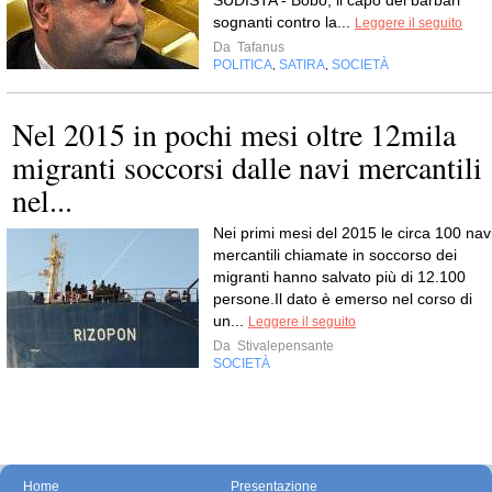
SUDISTA - Bobo, il capo dei barbari
sognanti contro la...
Leggere il seguito
Da
Tafanus
POLITICA
SATIRA
SOCIETÀ
,
,
Nel 2015 in pochi mesi oltre 12mila
migranti soccorsi dalle navi mercantili
nel...
Nei primi mesi del 2015 le circa 100 nav
mercantili chiamate in soccorso dei
migranti hanno salvato più di 12.100
persone.Il dato è emerso nel corso di
un...
Leggere il seguito
Da
Stivalepensante
SOCIETÀ
Home
Presentazione