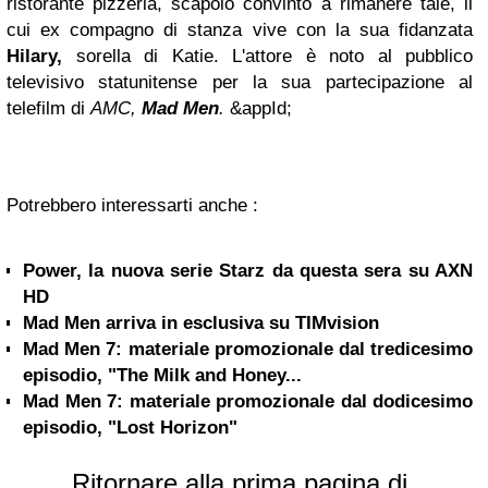
ristorante pizzeria, scapolo convinto a rimanere tale, il
cui ex compagno di stanza vive con la sua fidanzata
Hilary,
sorella di Katie. L'attore è noto al pubblico
televisivo statunitense per la sua partecipazione al
telefilm di
AMC,
Mad Men
.
&appId;
Potrebbero interessarti anche :
Power, la nuova serie Starz da questa sera su AXN
HD
Mad Men arriva in esclusiva su TIMvision
Mad Men 7: materiale promozionale dal tredicesimo
episodio, "The Milk and Honey...
Mad Men 7: materiale promozionale dal dodicesimo
episodio, "Lost Horizon"
Ritornare alla prima pagina di