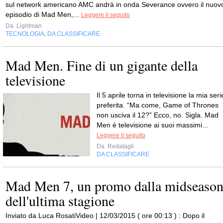
sul network americano AMC andrà in onda Severance ovvero il nuov
episodio di Mad Men,...
Leggere il seguito
Da
Lightman
TECNOLOGIA
DA CLASSIFICARE
,
Mad Men. Fine di un gigante della
televisione
Il 5 aprile torna in televisione la mia seri
preferita. “Ma come, Game of Thrones
non usciva il 12?” Ecco, no. Sigla. Mad
Men è televisione ai suoi massimi...
Leggere il seguito
Da
Redatagli
DA CLASSIFICARE
Mad Men 7, un promo dalla midseaso
dell'ultima stagione
Inviato da Luca RosatiVideo | 12/03/2015 ( ore 00:13 ) : Dopo il