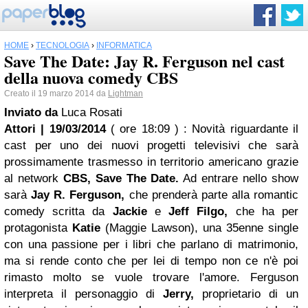
HOME
›
TECNOLOGIA
›
INFORMATICA
Save The Date: Jay R. Ferguson nel cast
della nuova comedy CBS
Creato il 19 marzo 2014 da
Lightman
Inviato da
Luca Rosati
Attori | 19/03/2014
( ore 18:09 )
: Novità riguardante il
cast per uno dei nuovi progetti televisivi che sarà
prossimamente trasmesso in territorio americano grazie
al network
CBS, Save The Date.
Ad entrare nello show
sarà
Jay R. Ferguson,
che prenderà parte alla romantic
comedy scritta da
Jackie
e
Jeff Filgo,
che ha per
protagonista
Katie
(Maggie Lawson), una 35enne single
con una passione per i libri che parlano di matrimonio,
ma si rende conto che per lei di tempo non ce n'è poi
rimasto molto se vuole trovare l'amore. Ferguson
interpreta il personaggio di
Jerry,
proprietario di un