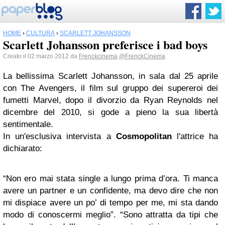
HOME
›
CULTURA
›
SCARLETT JOHANSSON
Scarlett Johansson preferisce i bad boys
Creato il 02 marzo 2012 da
Frenckcinema
@FrenckCinema
La bellissima Scarlett Johansson, in sala dal 25 aprile
con The Avengers, il film sul gruppo dei supereroi dei
fumetti Marvel, dopo il divorzio da Ryan Reynolds nel
dicembre del 2010, si gode a pieno la sua libertà
sentimentale.
In un'esclusiva intervista a
Cosmopolitan
l'attrice ha
dichiarato:
“Non ero mai stata single a lungo prima d’ora. Ti manca
avere un partner e un confidente, ma devo dire che non
mi dispiace avere un po’ di tempo per me, mi sta dando
modo di conoscermi meglio”. “Sono attratta da tipi che