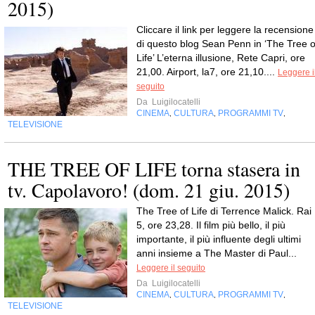
2015)
Cliccare il link per leggere la recensione
di questo blog Sean Penn in ‘The Tree o
Life’ L’eterna illusione, Rete Capri, ore
21,00. Airport, la7, ore 21,10....
Leggere i
seguito
Da
Luigilocatelli
CINEMA
CULTURA
PROGRAMMI TV
,
,
,
TELEVISIONE
THE TREE OF LIFE torna stasera in
tv. Capolavoro! (dom. 21 giu. 2015)
The Tree of Life di Terrence Malick. Rai
5, ore 23,28. Il film più bello, il più
importante, il più influente degli ultimi
anni insieme a The Master di Paul...
Leggere il seguito
Da
Luigilocatelli
CINEMA
CULTURA
PROGRAMMI TV
,
,
,
TELEVISIONE