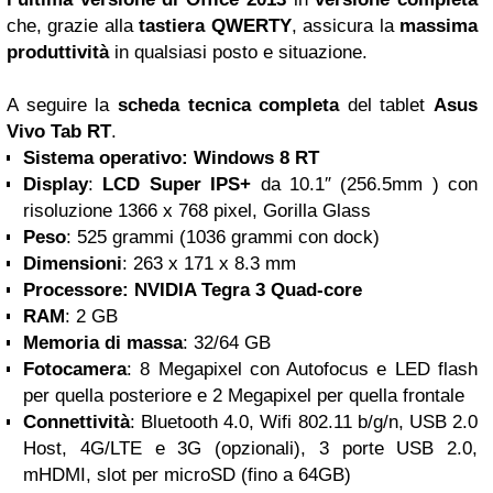
che, grazie alla
tastiera QWERTY
, assicura la
massima
produttività
in qualsiasi posto e situazione.
A seguire la
scheda tecnica completa
del tablet
Asus
Vivo Tab RT
.
Sistema operativo: Windows 8 RT
Display
:
LCD Super IPS+
da 10.1″ (256.5mm ) con
risoluzione 1366 x 768 pixel, Gorilla Glass
Peso
: 525 grammi (1036 grammi con dock)
Dimensioni
: 263 x 171 x 8.3 mm
Processore: NVIDIA Tegra 3 Quad-core
RAM
: 2 GB
Memoria di massa
: 32/64 GB
Fotocamera
: 8 Megapixel con Autofocus e LED flash
per quella posteriore e 2 Megapixel per quella frontale
Connettività
: Bluetooth 4.0, Wifi 802.11 b/g/n, USB 2.0
Host, 4G/LTE e 3G (opzionali), 3 porte USB 2.0,
mHDMI, slot per microSD (fino a 64GB)