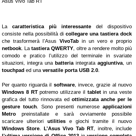
Asus Vivo Tab RT
La
caratteristica più interessante
del dispositivo
consiste nella possibilità di
collegare una tastiera dock
che trasformerà l’Asus
VivoTab
in un vero e proprio
netbook
. La
tastiera QWERTY
, oltre a rendere molto più
comodo e pratico l’utilizzo del terminale in svariate
situazioni, integra una
batteria
integrata
aggiuntiva
, un
touchpad
ed una
versatile porta USB 2.0
.
Per quanto riguarda il
software
, invece, grazie al nuovo
Windows 8 RT
potremo utilizzare il
tablet
in una veste
grafica del tutto rinnovata ed
ottimizzata anche per le
gesture touch
. Sono presenti numerose
applicazioni
Metro
preinstallate e sarà ovviamente possibile
scaricare ulteriori
utilities
e giochi tramite il nuovo
Windows Store
.
L’Asus Vivo Tab RT
, inoltre, include
l’ultima versione di Office 2013
in
versione completa