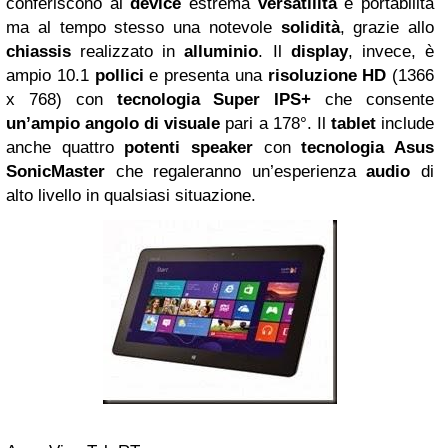
conferiscono al
device
estrema
versatilità
e portabilità
ma al tempo stesso una notevole
solidità
, grazie allo
chiassis
realizzato in
alluminio
. Il
display
, invece, è
ampio 10.1
pollici
e presenta una
risoluzione HD
(1366
x 768) con
tecnologia Super IPS+
che consente
un’ampio angolo di visuale
pari a 178°. Il
tablet
include
anche quattro
potenti speaker
con
tecnologia Asus
SonicMaster
che regaleranno un’esperienza
audio
di
alto livello in qualsiasi situazione.