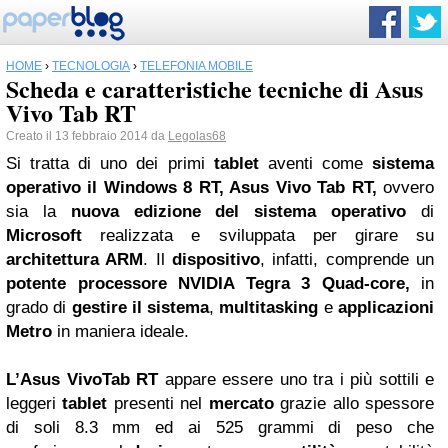
HOME
›
TECNOLOGIA
›
TELEFONIA MOBILE
Scheda e caratteristiche tecniche di Asus
Vivo Tab RT
Creato il 13 febbraio 2014 da
Legolas68
Si tratta di uno dei primi
tablet
aventi come
sistema
operativo il Windows 8 RT, Asus Vivo Tab RT,
ovvero
sia la
nuova edizione del sistema operativo
di
Microsoft
realizzata e sviluppata per girare su
architettura ARM
. Il
dispositivo
, infatti, comprende un
potente processore NVIDIA Tegra 3 Quad-core,
in
grado di
gestire il sistema
,
multitasking
e
applicazioni
Metro
in maniera ideale.
L’Asus VivoTab RT
appare essere uno tra i più sottili e
leggeri
tablet
presenti nel
mercato
grazie allo spessore
di soli 8.3 mm ed ai 525 grammi di peso che