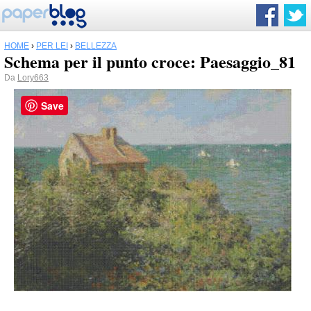
HOME
›
PER LEI
›
BELLEZZA
Schema per il punto croce: Paesaggio_81
Da
Lory663
Save