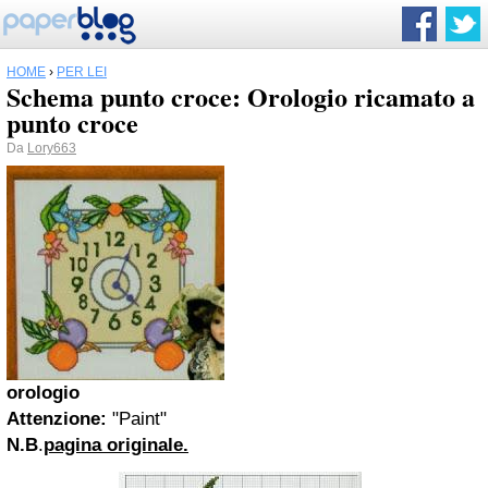
HOME
›
PER LEI
Schema punto croce: Orologio ricamato a
punto croce
Da
Lory663
orologio
Attenzione:
"Paint"
N.B
.
pagina originale.