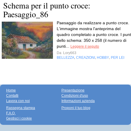
Schema per il punto croce:
Paesaggio_86
Paesaggio da realizzare a punto croce.
L'immagine mostra l'anteprima del
quadro completato a punto croce. I punt
dello schema: 350 x 258 (il numero di
punti...
Leggere il seguito
Da
Lory663
BELLEZZA
CREAZIONI
HOBBY
PER LEI
,
,
,
Home
Presentazione
Contatti
Condizioni d'uso
Lavora con noi
Informazioni azienda
Rassegna stampa
Proponi il tuo blog
F.A.Q.
Gestisci i cookie