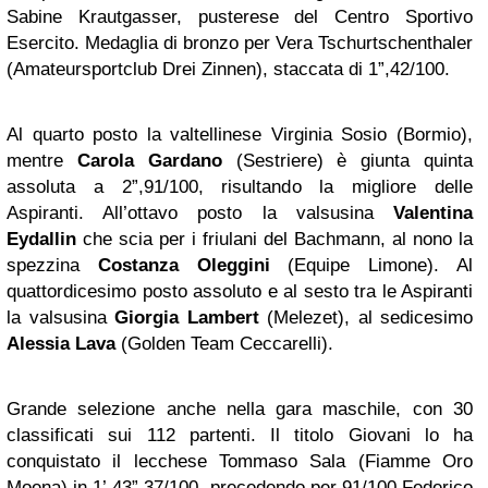
Sabine Krautgasser, pusterese del Centro Sportivo
Esercito. Medaglia di bronzo per Vera Tschurtschenthaler
(Amateursportclub Drei Zinnen), staccata di 1”,42/100.
Al quarto posto la valtellinese Virginia Sosio (Bormio),
mentre
Carola Gardano
(Sestriere) è giunta quinta
assoluta a 2”,91/100, risultando la migliore delle
Aspiranti. All’ottavo posto la valsusina
Valentina
Eydallin
che scia per i friulani del Bachmann, al nono la
spezzina
Costanza Oleggini
(Equipe Limone). Al
quattordicesimo posto assoluto e al sesto tra le Aspiranti
la valsusina
Giorgia Lambert
(Melezet), al sedicesimo
Alessia Lava
(Golden Team Ceccarelli).
Grande selezione anche nella gara maschile, con 30
classificati sui 112 partenti. Il titolo Giovani lo ha
conquistato il lecchese Tommaso Sala (Fiamme Oro
Moena) in 1’,43”,37/100, precedendo per 91/100 Federico