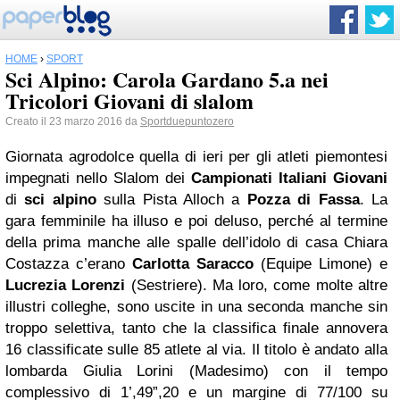
HOME
›
SPORT
Sci Alpino: Carola Gardano 5.a nei
Tricolori Giovani di slalom
Creato il 23 marzo 2016 da
Sportduepuntozero
Giornata agrodolce quella di ieri per gli atleti piemontesi
impegnati nello Slalom dei
Campionati Italiani Giovani
di
sci alpino
sulla Pista Alloch a
Pozza di Fassa
. La
gara femminile ha illuso e poi deluso, perché al termine
della prima manche alle spalle dell’idolo di casa Chiara
Costazza c’erano
Carlotta Saracco
(Equipe Limone) e
Lucrezia Lorenzi
(Sestriere). Ma loro, come molte altre
illustri colleghe, sono uscite in una seconda manche sin
troppo selettiva, tanto che la classifica finale annovera
16 classificate sulle 85 atlete al via. Il titolo è andato alla
lombarda Giulia Lorini (Madesimo) con il tempo
complessivo di 1’,49”,20 e un margine di 77/100 su